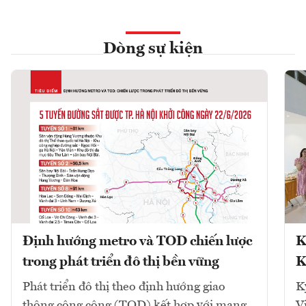
Dòng sự kiện
Định hướng metro và TOD chiến lược
K
trong phát triển đô thị bền vững
K
Phát triển đô thị theo định hướng giao
K
thông công cộng (TOD) kết hợp với mạng
V