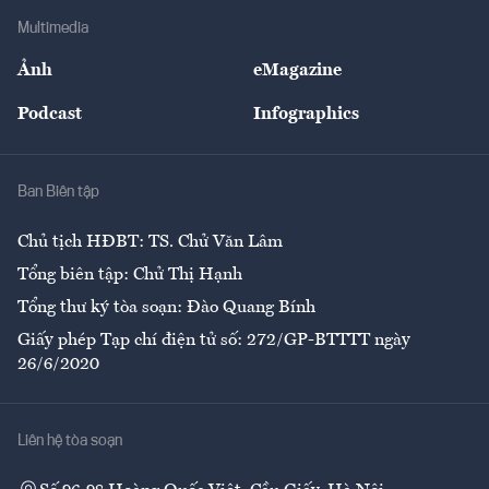
Địa phương
Thị trường
Bảo hiểm
Multimedia
Sự kiện
Nhân lực
Ảnh
eMagazine
Đẹp +
An sinh
Podcast
Infographics
Giải trí
Y tế
Nhà
Ban Biên tập
Ẩm thực
Chủ tịch HĐBT: TS. Chử Văn Lâm
Tổng biên tập: Chử Thị Hạnh
Tổng thư ký tòa soạn: Đào Quang Bính
Giấy phép Tạp chí điện tử số: 272/GP-BTTTT ngày
26/6/2020
Liên hệ tòa soạn