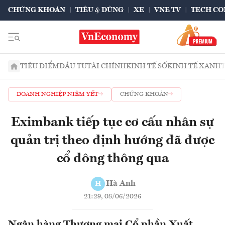
CHỨNG KHOÁN
TIÊU & DÙNG
XE
VNE TV
TECH CO
TIÊU ĐIỂM
ĐẦU TƯ
TÀI CHÍNH
KINH TẾ SỐ
KINH TẾ XANH
DOANH NGHIỆP NIÊM YẾT
CHỨNG KHOÁN
Eximbank tiếp tục cơ cấu nhân sự
quản trị theo định hướng đã được
cổ đông thông qua
Hà Anh
H
21:29, 08/06/2026
Ngân hàng Thương mại Cổ phần Xuất