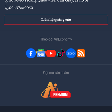
Số 96-98 Hoàng Quốc Việt, Cầu Giấy, Hà Nội
02437552050
Liên hệ quảng cáo
Theo dõi VnEconomy
Đặt mua ấn phẩm