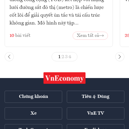
lưới đường sắt đô thị (metro) là chiến lược
cốt lõi để giải quyết ùn tắc và tái cấu trúc
không gian. Mô hình này tập...
10
bài viết
Xem tất cả
2
1
2
3
4
Chứng khoán
Tiêu & Dùng
Xe
VnE TV