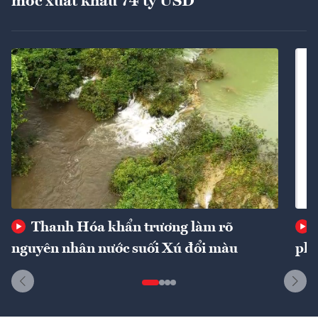
mốc xuất khẩu 74 tỷ USD
Thanh Hóa khẩn trương làm rõ
nguyên nhân nước suối Xú đổi màu
phí