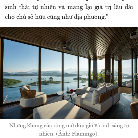
sinh thái tự nhiên và mang lại giá trị lâu dài
cho chủ sở hữu cũng như địa phương."
Những khung cửa rộng mở đón gió và ánh sáng tự
nhiên. (Ảnh: Flamingo).