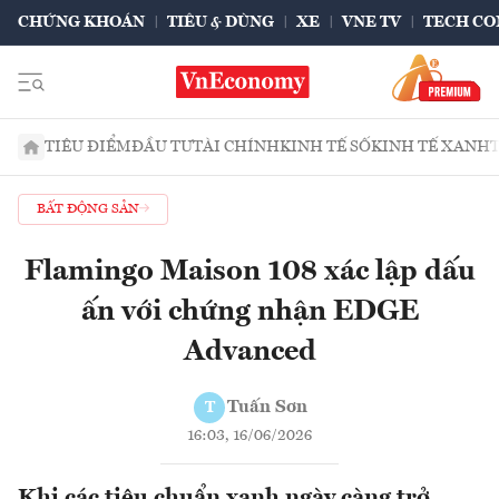
CHỨNG KHOÁN
TIÊU & DÙNG
XE
VNE TV
TECH CO
TIÊU ĐIỂM
ĐẦU TƯ
TÀI CHÍNH
KINH TẾ SỐ
KINH TẾ XANH
BẤT ĐỘNG SẢN
Flamingo Maison 108 xác lập dấu
ấn với chứng nhận EDGE
Advanced
Tuấn Sơn
T
16:03, 16/06/2026
Khi các tiêu chuẩn xanh ngày càng trở