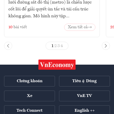
lưới đường sắt đô thị (metro) là chiến lược
cốt lõi để giải quyết ùn tắc và tái cấu trúc
không gian. Mô hình này tập...
10
bài viết
Xem tất cả
2
1
2
3
4
Chứng khoán
Tiêu & Dùng
Xe
VnE TV
Tech Connect
English ++