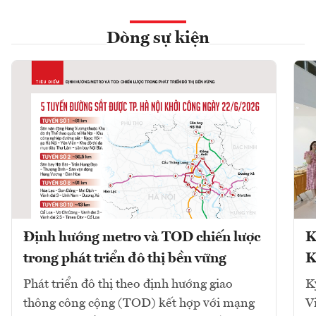
Dòng sự kiện
Định hướng metro và TOD chiến lược
K
trong phát triển đô thị bền vững
K
Phát triển đô thị theo định hướng giao
K
thông công cộng (TOD) kết hợp với mạng
V