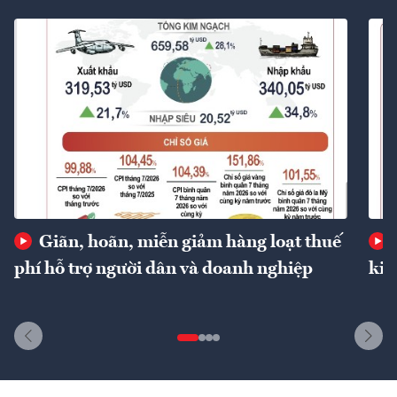
Giãn, hoãn, miễn giảm hàng loạt thuế
phí hỗ trợ người dân và doanh nghiệp
kin