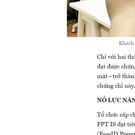
Khách 
Chỉ với hai th
đạt được chứn
mặt - trở thàn
chứng chỉ này
NỖ LỰC NÂ
Tổ chức cấp c
FPT IS đạt ti
(FaceID Prese