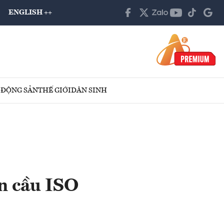
ENGLISH ++
 ĐỘNG SẢN
THẾ GIỚI
DÂN SINH
àn cầu ISO