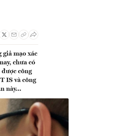
g giả mạo xác
nay, chưa có
i được công
T IS và công
n này...