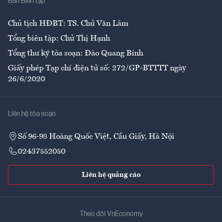
Ban Biên tập
Ẩm thực
Chủ tịch HĐBT: TS. Chử Văn Lâm
Tổng biên tập: Chử Thị Hạnh
Tổng thư ký tòa soạn: Đào Quang Bính
Giấy phép Tạp chí điện tử số: 272/GP-BTTTT ngày
26/6/2020
Liên hệ tòa soạn
Số 96-98 Hoàng Quốc Việt, Cầu Giấy, Hà Nội
02437552050
Liên hệ quảng cáo
Theo dõi VnEconomy