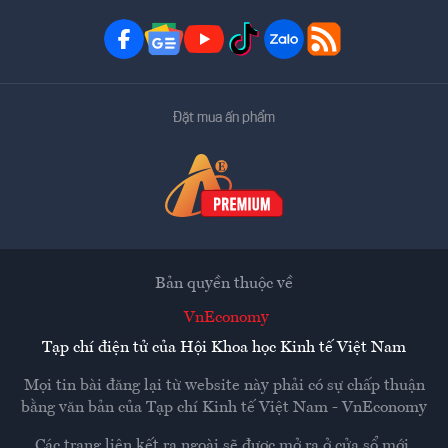
Đặt mua ấn phẩm
Bản quyền thuộc về
VnEconomy
Tạp chí điện tử của Hội Khoa học Kinh tế Việt Nam
Mọi tin bài đăng lại từ website này phải có sự chấp thuận
bằng văn bản của
Tạp chí Kinh tế Việt Nam - VnEconomy
Các trang liên kết ra ngoài sẽ được mở ra ở cửa sổ mới.