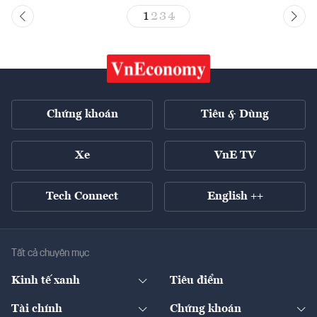
1
2
3
4
Chứng khoán
Tiêu & Dùng
Xe
VnE TV
Tech Connect
English ++
Tất cả chuyên mục
Kinh tế xanh
Tiêu điểm
Chuyển động xanh
Tài chính
Chứng khoán