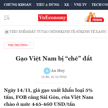
CHỨNG KHOÁN
TIÊU & DÙNG
XE
VNE TV
TECH CO
TIÊU ĐIỂM
ĐẦU TƯ
TÀI CHÍNH
KINH TẾ SỐ
KINH TẾ XANH
THỊ TRƯỜNG
Gạo Việt Nam bị “chê” đắt
An Huy
A
11:46, 15/11/2012
Ngày 14/11, giá gạo xuất khẩu loại 5%
tấm, FOB cảng Sài Gòn, của Việt Nam
chào ở mức 445-460 USD/tấn