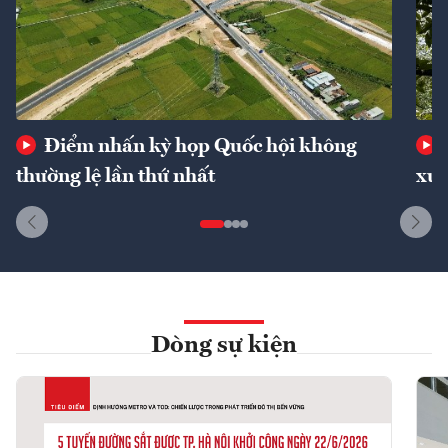
Điểm nhấn kỳ họp Quốc hội không
thường lệ lần thứ nhất
xuấ
Dòng sự kiện