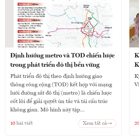
Định hướng metro và TOD chiến lược
K
trong phát triển đô thị bền vững
K
Phát triển đô thị theo định hướng giao
K
thông công cộng (TOD) kết hợp với mạng
V
lưới đường sắt đô thị (metro) là chiến lược
cốt lõi để giải quyết ùn tắc và tái cấu trúc
không gian. Mô hình này tập...
10
bài viết
Xem tất cả
2