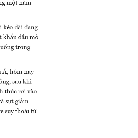
òng một năm
i kéo dài đang
ất khẩu dầu mỏ
 xuống trong
u Á, hôm nay
ởng, sau khi
h thức rơi vào
và sụt giảm
e suy thoái từ