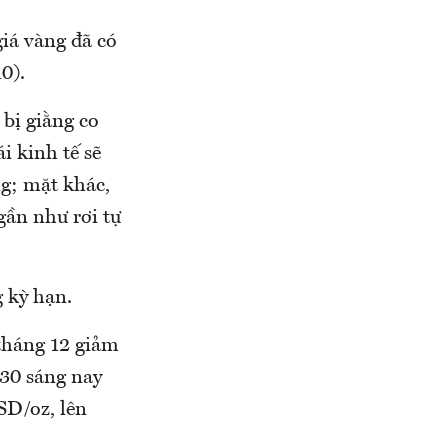
giá vàng đã có
0).
 bị giằng co
i kinh tế sẽ
ng; mặt khác,
gần như rơi tự
g kỳ hạn.
tháng 12 giảm
h30 sáng nay
USD/oz, lên