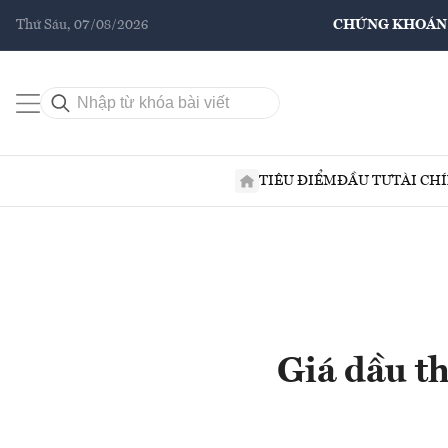
Thứ Sáu, 07/08/2026
CHỨNG KHOÁN
TIÊU ĐIỂM
ĐẦU TƯ
TÀI CH
Giá dầu t