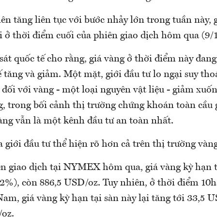
n tăng liên tục với bước nhảy lớn trong tuần này, 
 ở thời điểm cuối của phiên giao dịch hôm qua (9/1
át quốc tế cho rằng, giá vàng ở thời điểm này đang
ế tăng và giảm. Một mặt, giới đầu tư lo ngại suy thoá
đối với vàng - một loại nguyên vật liệu - giảm xuố
g, trong bối cảnh thị trường chứng khoán toàn cầu 
àng vẫn là một kênh đầu tư an toàn nhất.
 giới đầu tư thể hiện rõ hơn cả trên thị trường vàn
n giao dịch tại NYMEX hôm qua, giá vàng kỳ hạn 
2%), còn 886,5 USD/oz. Tuy nhiên, ở thời điểm 10
Nam, giá vàng kỳ hạn tại sàn này lại tăng tới 33,5 
oz.