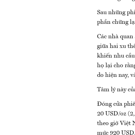
Sau những phiê
phần chững lại
Các nhà quan s
giữa hai xu th
khiến nhu cầu 
họ lại cho rằn
do hiện nay, v
Tâm lý này của
Đóng cửa phiê
20 USD/oz (2,
theo giờ Việt 
mức 920 USD/