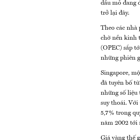
dầu mỏ đang đ
trở lại đây.
Theo các nhà 
chờ nền kinh t
(OPEC) sắp tới
những phiên g
Singapore, mộ
đã tuyên bố từ
những số liệu 
suy thoái. Với
5,7% trong quý
năm 2002 tới 
Giá vàng thế 