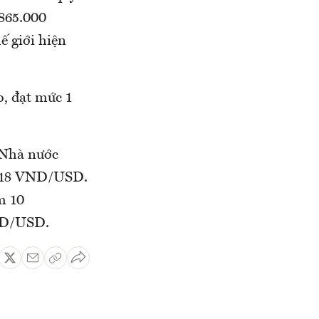
.865.000
ế giới hiện
o, đạt mức 1
 Nhà nước
.518 VND/USD.
m 10
ND/USD.