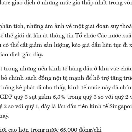
ược giao dịch ở những mức giá thấp nhất trong v
phân tích, những ám ảnh về một giai đoạn suy thoá
ế thế giới đã lấn át thông tin Tổ chức Các nước xu
 có thể cắt giảm sản lượng, kéo giá dầu liên tục đi
iao dịch gần đây.
t trong những nền kinh tế hàng đầu ở khu vực châ
 bỏ chính sách đồng nội tệ mạnh để hỗ trợ tăng trư
thống kê phát đi cho thấy, kinh tế nước này đã chín
 GDP quý 3 sụt giảm 6,3% trong quý 3 so với quý 2 
 2 so với quý 1, đây là lần đầu tiên kinh tế Singapor
nay.
giới cao hơn trong nước 65.000 đồng/chỉ