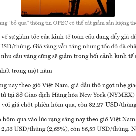
ng "bỏ qua" thông tin OPEC có thể cắt giảm sản lượng thờ
về sự giảm tốc của kinh tế toàn cầu đang đẩy giá d
USD/thùng. Giá vàng vẫn tăng nhưng tốc độ đã chậ
 nhu cầu vàng cũng sẽ giảm trong bối cảnh kinh tế 
nhất trong một năm
ng nay theo giờ Việt Nam, giá dầu thô ngọt nhẹ gi
n tử tại Sở Giao dịch Hàng hóa New York (NYMEX)
với giá chốt phiên hôm qua, còn 82,27 USD/thùng
 hôm qua vào lúc rạng sáng nay theo giờ Việt Nam,
,36 USD/thùng (2,65%), còn 86,59 USD/thùng. Nh