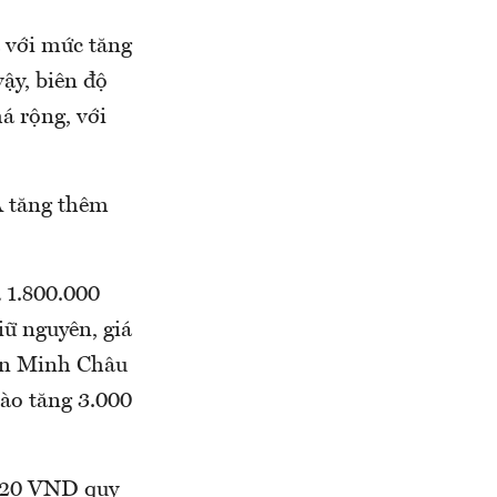
a với mức tăng
ậy, biên độ
á rộng, với
Á tăng thêm
à 1.800.000
iữ nguyên, giá
Tín Minh Châu
vào tăng 3.000
.620 VND quy