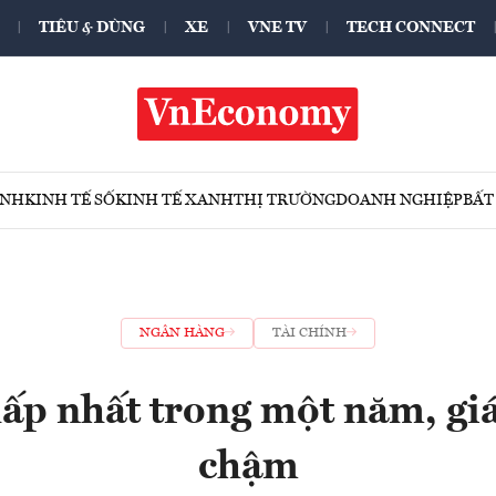
TIÊU & DÙNG
XE
VNE TV
TECH CONNECT
ÍNH
KINH TẾ SỐ
KINH TẾ XANH
THỊ TRƯỜNG
DOANH NGHIỆP
BẤT
NGÂN HÀNG
TÀI CHÍNH
hấp nhất trong một năm, giá
chậm