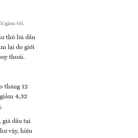
i gian tới.
ầu thô lùi dần
m lại do giới
suy thoái.
ao tháng 12
 giảm 4,32
.
 giá dầu tại
ư vậy, hiện