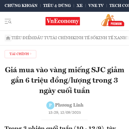
CHỨNG KHOÁN
TIÊU & DÙNG
XE
VNE TV
TECH CO
TIÊU ĐIỂM
ĐẦU TƯ
TÀI CHÍNH
KINH TẾ SỐ
KINH TẾ XANH
TÀI CHÍNH
Giá mua vào vàng miếng SJC giảm
gần 6 triệu đồng/lượng trong 3
ngày cuối tuần
Phương Linh
P
13:29, 12/09/2025
Trong 3 phiên cuối tuần (10 - 12/9), tùy