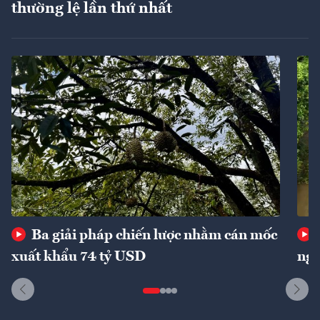
thường lệ lần thứ nhất
Ba giải pháp chiến lược nhằm cán mốc
xuất khẩu 74 tỷ USD
ngu