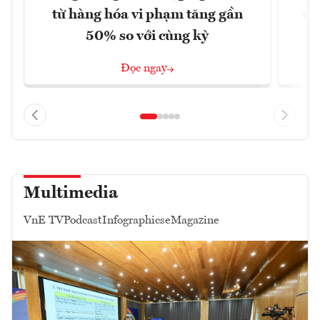
từ hàng hóa vi phạm tăng gần
ca
50% so với cùng kỳ
Đọc ngay
Multimedia
VnE TV
Podcast
Infographics
eMagazine