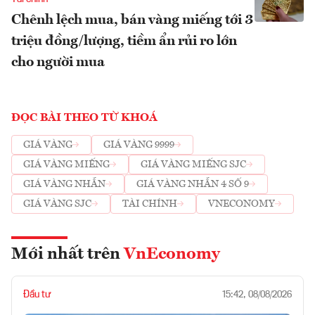
Chênh lệch mua, bán vàng miếng tới 3
triệu đồng/lượng, tiềm ẩn rủi ro lớn
cho người mua
ĐỌC BÀI THEO TỪ KHOÁ
GIÁ VÀNG
GIÁ VÀNG 9999
GIÁ VÀNG MIẾNG
GIÁ VÀNG MIẾNG SJC
GIÁ VÀNG NHẪN
GIÁ VÀNG NHẪN 4 SỐ 9
GIÁ VÀNG SJC
TÀI CHÍNH
VNECONOMY
Mới nhất trên
VnEconomy
Đầu tư
15:42, 08/08/2026