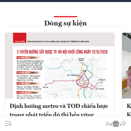
Dòng sự kiện
Định hướng metro và TOD chiến lược
K
trong phát triển đô thị bền vững
K
Phát triển đô thị theo định hướng giao
K