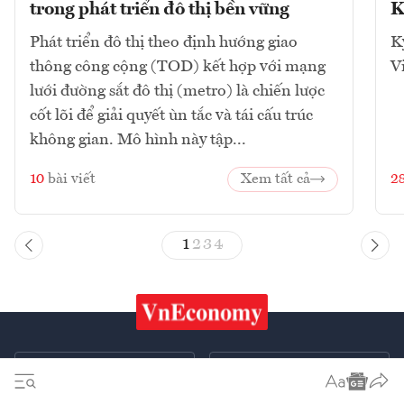
trong phát triển đô thị bền vững
K
Phát triển đô thị theo định hướng giao
K
thông công cộng (TOD) kết hợp với mạng
V
lưới đường sắt đô thị (metro) là chiến lược
cốt lõi để giải quyết ùn tắc và tái cấu trúc
không gian. Mô hình này tập...
10
bài viết
Xem tất cả
2
1
2
3
4
Chứng khoán
Tiêu & Dùng