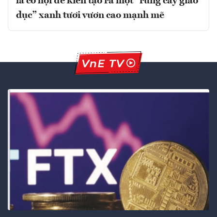
là cơ hội để kiến tạo ra một “rừng cây giáo
dục” xanh tươi vươn cao mạnh mẽ