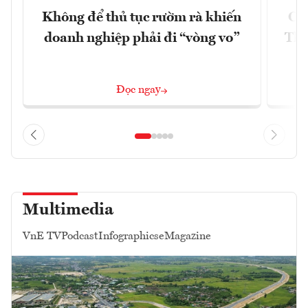
Không để thủ tục rườm rà khiến
Cu
doanh nghiệp phải đi “vòng vo”
Thà
Đọc ngay
Multimedia
VnE TV
Podcast
Infographics
eMagazine