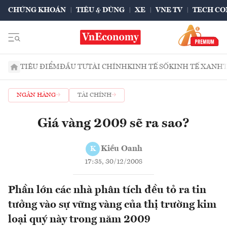
CHỨNG KHOÁN
TIÊU & DÙNG
XE
VNE TV
TECH CO
TIÊU ĐIỂM
ĐẦU TƯ
TÀI CHÍNH
KINH TẾ SỐ
KINH TẾ XANH
NGÂN HÀNG
TÀI CHÍNH
Giá vàng 2009 sẽ ra sao?
Kiều Oanh
K
17:35, 30/12/2008
Phần lớn các nhà phân tích đều tỏ ra tin
tưởng vào sự vững vàng của thị trường kim
loại quý này trong năm 2009