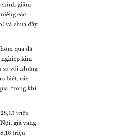
u chỉnh giảm
 miếng các
o) và chưa đầy
 hôm qua đã
h nghiệp kim
h so với những
o biết, các
ua, trong khi
28,13 triệu
 Nội, giá vàng
8,16 triệu