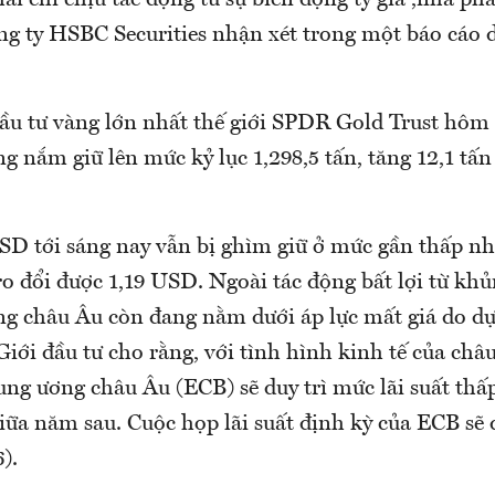
i chỉ chịu tác động từ sự biến động tỷ giá”,nhà ph
ông ty HSBC Securities nhận xét trong một báo cáo
.
đầu tư vàng lớn nhất thế giới SPDR Gold Trust hôm
g nắm giữ lên mức kỷ lục 1,298,5 tấn, tăng 12,1 tấn
SD tới sáng nay vẫn bị ghìm giữ ở mức gần thấp nh
ro đổi được 1,19 USD. Ngoài tác động bất lợi từ kh
ng châu Âu còn đang nằm dưới áp lực mất giá do dự 
 Giới đầu tư cho rằng, với tình hình kinh tế của châ
ng ương châu Âu (ECB) sẽ duy trì mức lãi suất thấp
iữa năm sau. Cuộc họp lãi suất định kỳ của ECB sẽ 
).