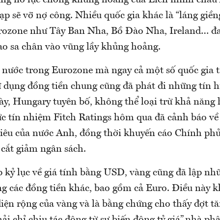
ng nỗ lực chống khủng hoảng của Liên minh châu
p sẽ vỡ nợ công. Nhiều quốc gia khác là “láng giề
rozone như Tây Ban Nha, Bồ Đào Nha, Ireland… đa
ao sa chân vào vũng lầy khủng hoảng.
 nước trong Eurozone mà ngay cả một số quốc gia 
 dụng đồng tiền chung cũng đã phát đi những tín h
ày, Hungary tuyên bố, không thể loại trừ khả năng 
 tín nhiệm Fitch Ratings hôm qua đã cảnh báo về
tiêu của nước Anh, đồng thời khuyến cáo Chính ph
cắt giảm ngân sách.
ập kỷ lục về giá tính bằng USD, vàng cũng đã lập n
ng các đồng tiền khác, bao gồm cả Euro. Điều này 
iện rộng của vàng và là bằng chứng cho thấy đợt tă