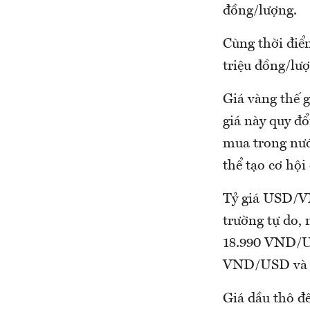
đồng/lượng.
Cùng thời điể
triệu đồng/lượ
Giá vàng thế g
giá này quy đổ
mua trong nướ
thể tạo cơ hội
Tỷ giá USD/V
trường tự do,
18.990 VND/US
VND/USD và 
Giá dầu thô đê