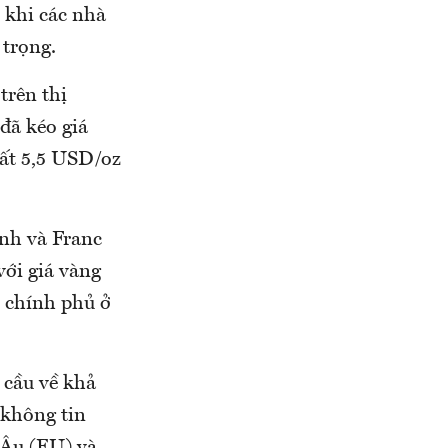
, khi các nhà
 trọng.
trên thị
đã kéo giá
mất 5,5 USD/oz
nh và Franc
với giá vàng
c chính phủ ở
 cầu về khả
 không tin