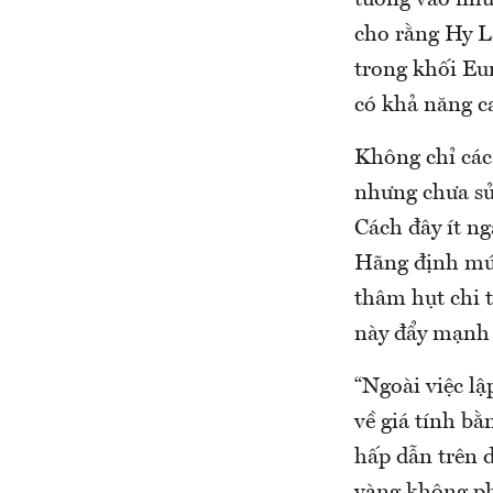
tưởng vào nhữ
cho rằng Hy Lạ
trong khối Eu
có khả năng c
Không chỉ các
nhưng chưa sử
Cách đây ít ng
Hãng định mức
thâm hụt chi 
này đẩy mạnh 
“Ngoài việc l
về giá tính bằ
hấp dẫn trên d