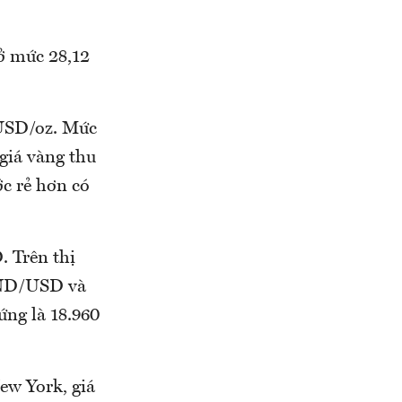
ở mức 28,12
8 USD/oz. Mức
 giá vàng thu
c rẻ hơn có
 Trên thị
 VND/USD và
ng là 18.960
ew York, giá