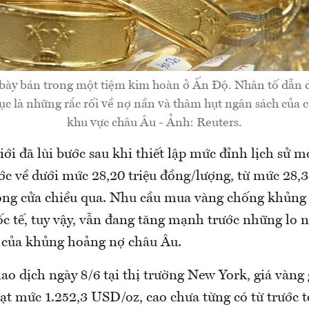
bày bán trong một tiệm kim hoàn ở Ấn Độ. Nhân tố dẫn d
tục là những rắc rối về nợ nần và thâm hụt ngân sách của 
khu vực châu Âu - Ảnh: Reuters.
iới đã lùi bước sau khi thiết lập mức đỉnh lịch sử mớ
c về dưới mức 28,20 triệu đồng/lượng, từ mức 28,3
ng cửa chiều qua. Nhu cầu mua vàng chống khủng
ốc tế, tuy vậy, vẫn đang tăng mạnh trước những lo n
 của khủng hoảng nợ châu Âu.
ao dịch ngày 8/6 tại thị trường New York, giá vàng
ạt mức 1.252,3 USD/oz, cao chưa từng có từ trước t