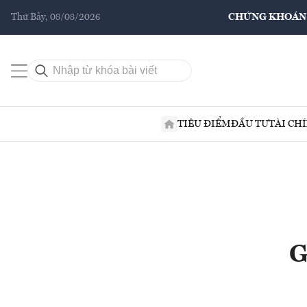
Thứ Bảy, 08/08/2026
CHỨNG KHOÁN
TIÊU ĐIỂM
ĐẦU TƯ
TÀI CH
G