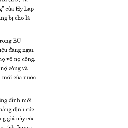
 Âu (EU) và
ng” của Hy Lạp
ng bị cho là
trong EU
iệu đáng ngại.
họ vỡ nợ công.
 nợ công và
ủ mới của nước
hững đỉnh mới
khẳng định sức
ng giá này của