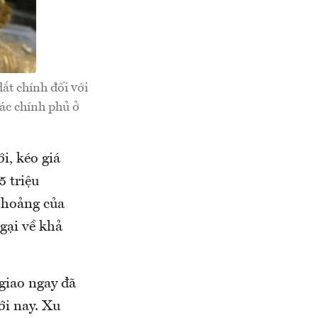
ắt chính đối với
các chính phủ ở
i, kéo giá
5 triệu
 hoảng của
gại về khả
 giao ngay đã
ới nay. Xu