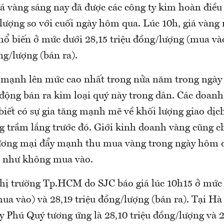
iá vàng sáng nay đã được các công ty kim hoàn điề
lượng so với cuối ngày hôm qua. Lúc 10h, giá vàng
hổ biến ở mức dưới 28,15 triệu đồng/lượng (mua và
ng/lượng (bán ra).
 mạnh lên mức cao nhất trong nửa năm trong ngày
 động bán ra kim loại quý này trong dân. Các doan
biết có sự gia tăng mạnh mẽ về khối lượng giao dịc
g trầm lắng trước đó. Giới kinh doanh vàng cũng ch
ơng mại đẩy mạnh thu mua vàng trong ngày hôm q
u như không mua vào.
thị trường Tp.HCM do SJC báo giá lúc 10h15 ở mức 
a vào) và 28,19 triệu đồng/lượng (bán ra). Tại Hà
y Phú Quý tương ứng là 28,10 triệu đồng/lượng và 2