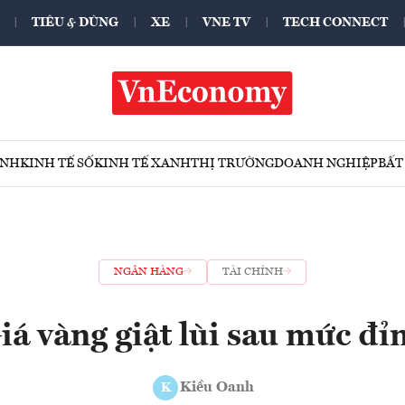
TIÊU & DÙNG
XE
VNE TV
TECH CONNECT
ÍNH
KINH TẾ SỐ
KINH TẾ XANH
THỊ TRƯỜNG
DOANH NGHIỆP
BẤT
NGÂN HÀNG
TÀI CHÍNH
iá vàng giật lùi sau mức đỉ
Kiều Oanh
K