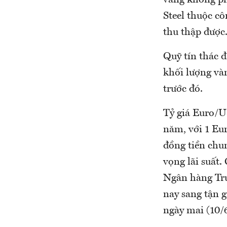
vàng không phả
Steel thuộc c
thu thập được
Quỹ tín thác 
khối lượng vàn
trước đó.
Tỷ giá Euro/U
năm, với 1 Eu
đồng tiền chu
vọng lãi suất.
Ngân hàng Tru
nay sang tận g
ngày mai (10/6