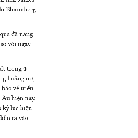
ân tích James
 do Bloomberg
 qua đã nâng
 so với ngày
ất trong 4
ủng hoảng nợ,
báo về triển
u Âu hiện nay,
 kỷ lục hiện
diễn ra vào