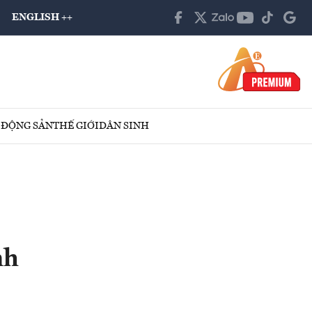
ENGLISH ++
 ĐỘNG SẢN
THẾ GIỚI
DÂN SINH
nh