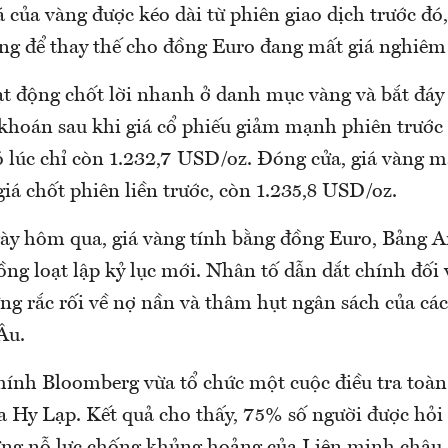
 của vàng được kéo dài từ phiên giao dịch trước đó
ng để thay thế cho đồng Euro đang mất giá nghiêm
ạt động chốt lời nhanh ở danh mục vàng và bắt đáy 
khoán sau khi giá cổ phiếu giảm mạnh phiên trước 
có lúc chỉ còn 1.232,7 USD/oz. Đóng cửa, giá vàng 
giá chốt phiên liền trước, còn 1.235,8 USD/oz.
ày hôm qua, giá vàng tính bằng đồng Euro, Bảng A
ng loạt lập kỷ lục mới. Nhân tố dẫn dắt chính đối 
ững rắc rối về nợ nần và thâm hụt ngân sách của cá
Âu.
chính Bloomberg vừa tổ chức một cuộc điều tra toàn
a Hy Lạp. Kết quả cho thấy, 75% số người được hỏi