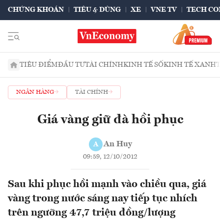
CHỨNG KHOÁN
TIÊU & DÙNG
XE
VNE TV
TECH CO
TIÊU ĐIỂM
ĐẦU TƯ
TÀI CHÍNH
KINH TẾ SỐ
KINH TẾ XANH
NGÂN HÀNG
TÀI CHÍNH
Giá vàng giữ đà hồi phục
An Huy
A
09:59, 12/10/2012
Sau khi phục hồi mạnh vào chiều qua, giá
vàng trong nước sáng nay tiếp tục nhích
trên ngưỡng 47,7 triệu đồng/lượng