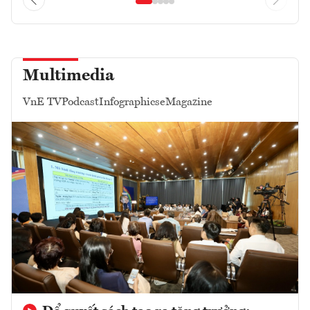
Multimedia
VnE TV
Podcast
Infographics
eMagazine