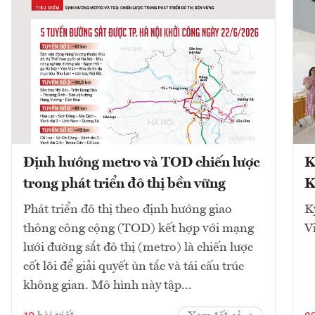
Định hướng metro và TOD chiến lược
K
trong phát triển đô thị bền vững
K
Phát triển đô thị theo định hướng giao
K
thông công cộng (TOD) kết hợp với mạng
V
lưới đường sắt đô thị (metro) là chiến lược
cốt lõi để giải quyết ùn tắc và tái cấu trúc
không gian. Mô hình này tập...