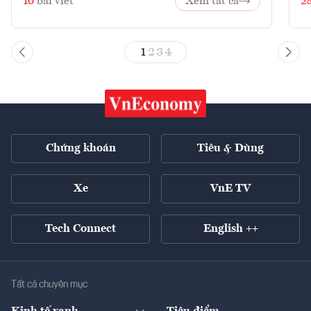
10
bài viết
Xem tất cả
2
1
2
3
4
Chứng khoán
Tiêu & Dùng
Xe
VnE TV
Tech Connect
English ++
Tất cả chuyên mục