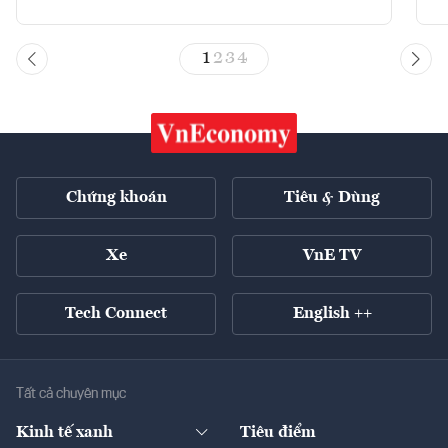
1
2
3
4
Chứng khoán
Tiêu & Dùng
Xe
VnE TV
Tech Connect
English ++
Tất cả chuyên mục
Kinh tế xanh
Tiêu điểm