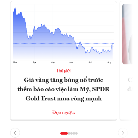
Thế giới
Giá vàng tăng bùng nổ trước
Chí
thềm báo cáo việc làm Mỹ, SPDR
đã 
Gold Trust mua ròng mạnh
Đọc ngay