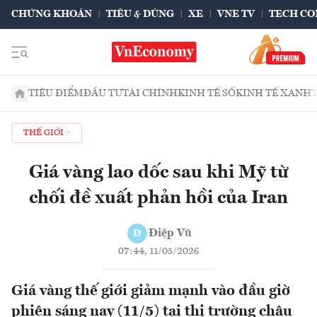
CHỨNG KHOÁN
TIÊU & DÙNG
XE
VNE TV
TECH CO
TIÊU ĐIỂM
ĐẦU TƯ
TÀI CHÍNH
KINH TẾ SỐ
KINH TẾ XANH
THẾ GIỚI
Giá vàng lao dốc sau khi Mỹ từ
chối đề xuất phản hồi của Iran
Điệp Vũ
Đ
07:44, 11/05/2026
Giá vàng thế giới giảm mạnh vào đầu giờ
phiên sáng nay (11/5) tại thị trường châu