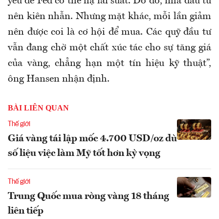
yếu để Fed có thể hạ lãi suất. Do đó, nhà đầu tư
nên kiên nhẫn. Nhưng mặt khác, mỗi lần giảm
nên được coi là cơ hội để mua. Các quỹ đầu tư
vẫn đang chờ một chất xúc tác cho sự tăng giá
của vàng, chẳng hạn một tín hiệu kỹ thuật”,
ông Hansen nhận định.
BÀI LIÊN QUAN
Thế giới
Giá vàng tái lập mốc 4.700 USD/oz dù
số liệu việc làm Mỹ tốt hơn kỳ vọng
Thế giới
Trung Quốc mua ròng vàng 18 tháng
liên tiếp