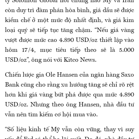
ty Solomon Global nói chừng nào Mỹ và Iran
còn duy trì đàm phán hòa bình, giá dầu sẽ được
kiềm chế ở một mức độ nhất định, và giá kim
loại quý sẽ tiếp tục tăng chậm. “Nếu giá vàng
vượt được mức cao 4.890 USD/oz thiết lập vào
hôm 17/4, mục tiêu tiếp theo sẽ là 5.000
USD/oz”, ông nói với Kitco News.
Chiến lược gia Ole Hansen của ngân hàng Saxo
Bank cũng cho rằng xu hướng tăng sẽ chỉ rõ rệt
hơn khi giá vàng bứt phá được qua mức 4.890
USD/oz. Nhưng theo ông Hansen, nhà đầu tư
vẫn nên tìm kiếm cơ hội mua vào.
“Số liệu kinh tế Mỹ vẫn còn vững, thay vì suy