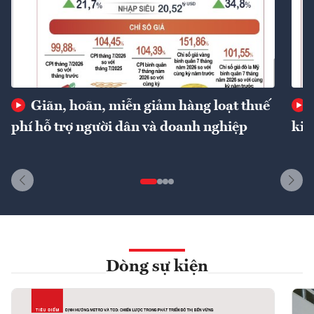
Giãn, hoãn, miễn giảm hàng loạt thuế
phí hỗ trợ người dân và doanh nghiệp
kin
Dòng sự kiện