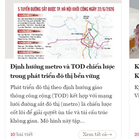
Định hướng metro và TOD chiến lược
K
trong phát triển đô thị bền vững
K
Phát triển đô thị theo định hướng giao
K
thông công cộng (TOD) kết hợp với mạng
V
lưới đường sắt đô thị (metro) là chiến lược
cốt lõi để giải quyết ùn tắc và tái cấu trúc
không gian. Mô hình này tập...
10
bài viết
Xem tất cả
2