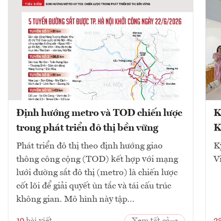
Định hướng metro và TOD chiến lược
K
trong phát triển đô thị bền vững
K
Phát triển đô thị theo định hướng giao
K
thông công cộng (TOD) kết hợp với mạng
V
lưới đường sắt đô thị (metro) là chiến lược
cốt lõi để giải quyết ùn tắc và tái cấu trúc
không gian. Mô hình này tập...
10
bài viết
Xem tất cả
2