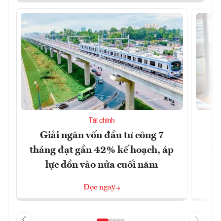
Tài chính
Giải ngân vốn đầu tư công 7
H
tháng đạt gần 42% kế hoạch, áp
Mi
lực dồn vào nửa cuối năm
6
Đọc ngay