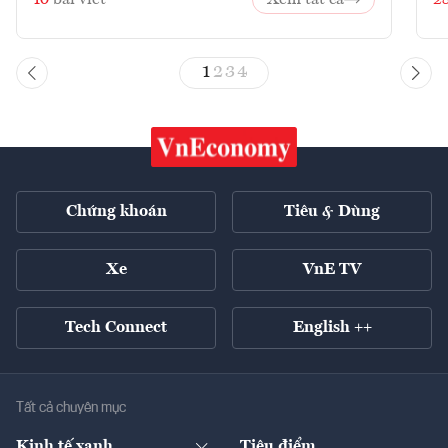
1
2
3
4
Chứng khoán
Tiêu & Dùng
Xe
VnE TV
Tech Connect
English ++
Tất cả chuyên mục
Kinh tế xanh
Tiêu điểm