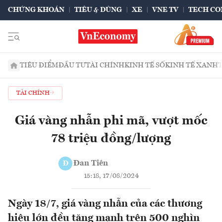
CHỨNG KHOÁN
TIÊU & DÙNG
XE
VNE TV
TECH CO
TIÊU ĐIỂM
ĐẦU TƯ
TÀI CHÍNH
KINH TẾ SỐ
KINH TẾ XANH
TÀI CHÍNH
Giá vàng nhẫn phi mã, vượt mốc
78 triệu đồng/lượng
Đan Tiên
Đ
15:18, 17/08/2024
Ngày 18/7, giá vàng nhẫn của các thương
hiệu lớn đều tăng mạnh trên 500 nghìn