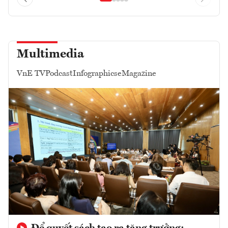
Multimedia
VnE TV
Podcast
Infographics
eMagazine