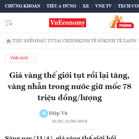
CHỨNG KHOÁN
TIÊU & DÙNG
XE
VNE TV
TECH CO
TIÊU ĐIỂM
ĐẦU TƯ
TÀI CHÍNH
KINH TẾ SỐ
KINH TẾ XANH
THẾ GIỚI
Giá vàng thế giới tụt rồi lại tăng,
vàng nhẫn trong nước giữ mốc 78
triệu đồng/lượng
Điệp Vũ
Đ
10:20, 11/04/2024
Sáng nay (11/4), giá vàng thế giới hồi