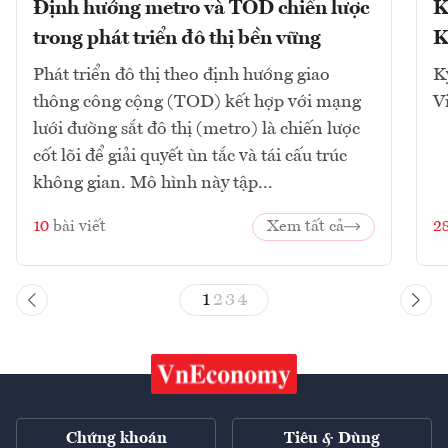
Định hướng metro và TOD chiến lược
K
trong phát triển đô thị bền vững
K
Phát triển đô thị theo định hướng giao
K
thông công cộng (TOD) kết hợp với mạng
V
lưới đường sắt đô thị (metro) là chiến lược
cốt lõi để giải quyết ùn tắc và tái cấu trúc
không gian. Mô hình này tập...
10
bài viết
Xem tất cả
2
1
2
3
4
Chứng khoán
Tiêu & Dùng