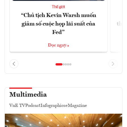
Thế giới
“Chủ tịch Kevin Warsh muốn
G
giảm số cuộc họp lãi suất của
thề
Fed”
G
Đọc ngay
Multimedia
VnE TV
Podcast
Infographics
eMagazine