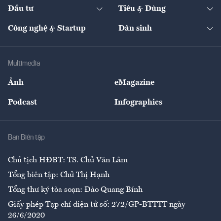
Chuyển động 24h
Đối thoại
The Guide
Video
Đầu tư
Tiêu & Dùng
Quản trị số
Cafe BĐS
Thị trường
Kinh doanh
Kết nối
Tạp chí kinh tế Việt Nam
eMagazine
Nhà đầu tư
Du lịch
Công nghệ & Startup
Dân sinh
Tư vấn
Nông sản
Doanh nhân
Tư vấn Tiêu & Dùng
Infographics
Hạ tầng
Sức khỏe
Khung pháp lý
Doanh nghiệp
Địa phương
Thị trường
Bảo hiểm
Multimedia
Sự kiện
Nhân lực
Ảnh
eMagazine
Đẹp +
An sinh
Podcast
Infographics
Giải trí
Y tế
Nhà
Ban Biên tập
Ẩm thực
Chủ tịch HĐBT: TS. Chử Văn Lâm
Tổng biên tập: Chử Thị Hạnh
Tổng thư ký tòa soạn: Đào Quang Bính
Giấy phép Tạp chí điện tử số: 272/GP-BTTTT ngày
26/6/2020