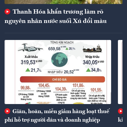
Thanh Hóa khẩn trương làm rõ
nguyên nhân nước suối Xú đổi màu
Giãn, hoãn, miễn giảm hàng loạt thuế
phí hỗ trợ người dân và doanh nghiệp
kin