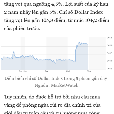
tăng vọt qua ngưỡng 4,5%. Lợi suất của kỳ hạn
2 năm nhảy lên gần 5%. Chỉ số Dollar Index
tăng vọt lên gần 105,3 điểm, từ mức 104,2 điểm
của phiên trước.
Diễn biến chỉ số Dollar Index trong 5 phiên gần đây -
Nguồn: MarketWatch.
Tuy nhiên, do được hỗ trợ bởi nhu cầu mua
vàng để phòng ngừa rủi ro địa chính trị của
giới đầu tư toàn cầu và xu hướng mua ròng