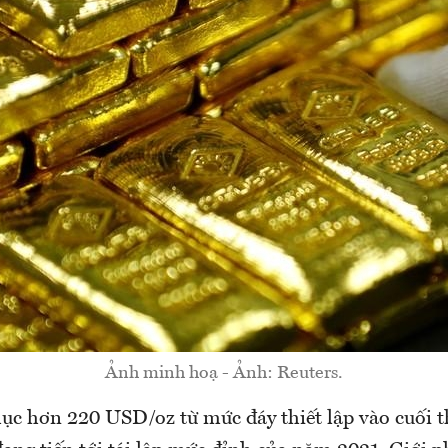
Ảnh minh hoạ - Ảnh: Reuters.
ục hơn 220 USD/oz từ mức đáy thiết lập vào cuối t