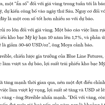
 một “ẩn số” đối với giá vàng trong tuần tới là bá
, dự kiến công bố vào ngày thứ Sáu. Nguy cơ đối vớ
đây là một con số tốt hơn nhiều so với dự báo.
rủi ro lớn đối với giá vàng. Một báo cáo việc làm rự
phiếu kho bạc Mỹ kỳ hạn 10 năm lên 1,7%, và phản ứ
sẽ là giảm 30-40 USD/oz”, ông Moya cảnh báo.
reible, chiến lược gia trưởng của Blue Line Futures
ệc làm vượt xa dự báo, lợi suất trái phiếu kho bạc M
ã tăng mạnh thời gian qua, nên một đợt điều chỉnh 
 việc làm vượt kỳ vọng, lợi suất sẽ tăng và USD sẽ lê
n vàng - ông Streible nhấn mạnh. “Đối với vàng, cò