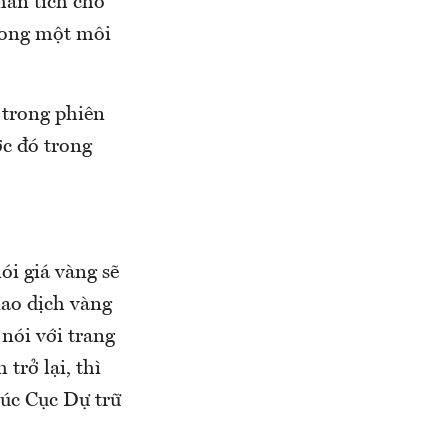
hân tích cho
trong một môi
 trong phiên
ớc đó trong
ói giá vàng sẽ
iao dịch vàng
nói với trang
trở lại, thì
lúc Cục Dự trữ