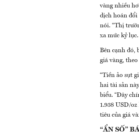
vàng nhiều hơ
dịch hoán đổi
nói. “Thị trườ
xa mức kỷ lục.
Bên cạnh đó, b
giá vàng, theo
“Tiền ảo sụt g
hai tài sản n
biểu. “Đây ch
1.938 USD/oz 
tiêu của giá v
“ẨN SỐ” B