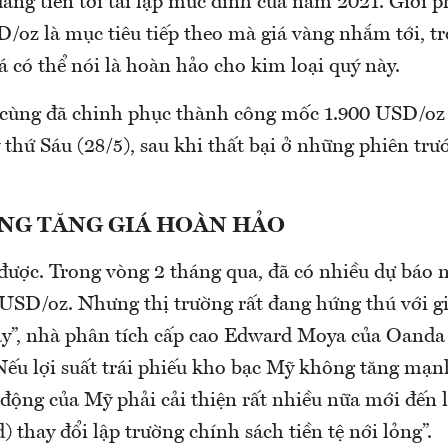
đang tiến tới tái lập mức đỉnh của năm 2021. Giới p
D/oz là mục tiêu tiếp theo mà giá vàng nhắm tới, 
á có thể nói là hoàn hảo cho kim loại quý này.
cùng đã chinh phục thành công mốc 1.900 USD/oz
 thứ Sáu (28/5), sau khi thất bại ở những phiên trư
NG TĂNG GIÁ HOÀN HẢO
ược. Trong vòng 2 tháng qua, đã có nhiều dự báo n
 USD/oz. Nhưng thị trường rất đang hứng thú với g
ày”, nhà phân tích cấp cao Edward Moya của Oanda 
ếu lợi suất trái phiếu kho bạc Mỹ không tăng mạnh 
 động của Mỹ phải cải thiện rất nhiều nữa mới đến 
) thay đổi lập trường chính sách tiền tệ nới lỏng”.