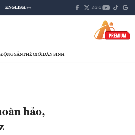
ENGLISH ++
 ĐỘNG SẢN
THẾ GIỚI
DÂN SINH
hoàn hảo,
z