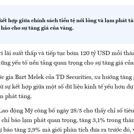
ết hợp giữa chính sách tiền tệ nới lỏng và lạm phát t
hảo cho sự tăng giá của vàng.
rì lãi suất thấp và tiếp tục bơm 120 tỷ USD mỗi thá
ững yếu tố nền tảng quan trọng cho sự tăng giá của
c gia Bart Melek của TD Securities, xu hướng tăng 
ừ sự kết hợp giữa một số dữ liệu kinh tế yếu hơn dự
m phát tăng.
 Lao động Mỹ công bố ngày 28/5 cho thấy chỉ số tiê
t chỉ báo lạm phát quan trọng, tăng 3,1% trong thá
 báo tăng 2,9% mà giới phân tích đưa ra trước đó, 