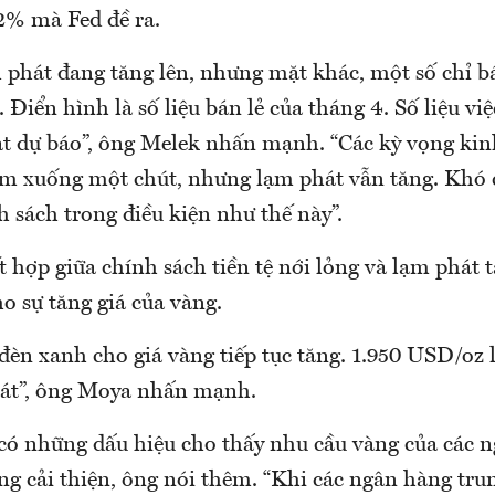
2% mà Fed đề ra.
 phát đang tăng lên, nhưng mặt khác, một số chỉ bá
 Điển hình là số liệu bán lẻ của tháng 4. Số liệu vi
t dự báo”, ông Melek nhấn mạnh. “Các kỳ vọng kin
ảm xuống một chút, nhưng lạm phát vẫn tăng. Khó 
h sách trong điều kiện như thế này”.
 hợp giữa chính sách tiền tệ nới lỏng và lạm phát
o sự tăng giá của vàng.
đèn xanh cho giá vàng tiếp tục tăng. 1.950 USD/oz 
sát”, ông Moya nhấn mạnh.
 có những dấu hiệu cho thấy nhu cầu vàng của các 
ng cải thiện, ông nói thêm. “Khi các ngân hàng tr