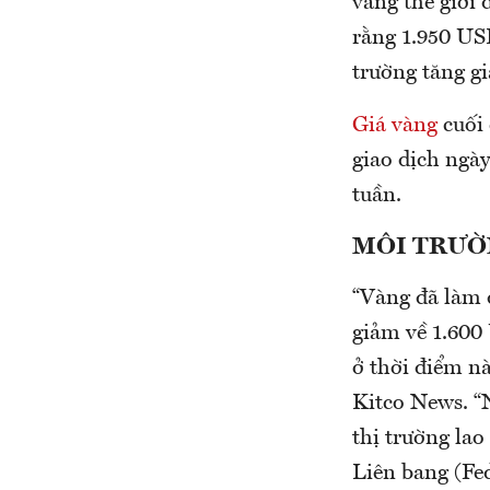
vàng thế giới 
rằng 1.950 US
trường tăng gi
Giá vàng
cuối 
giao dịch ngày
tuần.
MÔI TRƯỜ
“Vàng đã làm đ
giảm về 1.600
ở thời điểm n
Kitco News. “N
thị trường lao
Liên bang (Fed