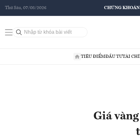
Thứ Sáu, 07/08/2026
CHỨNG KHOÁN
TIÊU ĐIỂM
ĐẦU TƯ
TÀI CH
Giá vàng