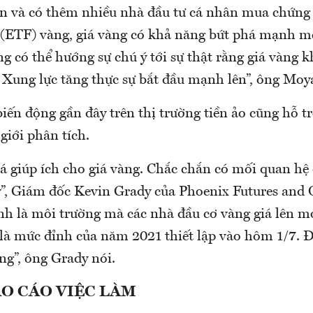
n và có thêm nhiều nhà đầu tư cá nhân mua chứng 
 (ETF) vàng, giá vàng có khả năng bứt phá mạnh m
ng có thể hướng sự chú ý tới sự thật rằng giá vàng 
 Xung lực tăng thực sự bắt đầu mạnh lên”, ông Moya
iến động gần đây trên thị trường tiền ảo cũng hỗ t
 giới phân tích.
iá giúp ích cho giá vàng. Chắc chắn có mối quan hệ 
ày”, Giám đốc Kevin Grady của Phoenix Futures and 
ính là môi trường mà các nhà đầu cơ vàng giá lên 
là mức đỉnh của năm 2021 thiết lập vào hôm 1/7. 
àng”, ông Grady nói.
ÁO CÁO VIỆC LÀM