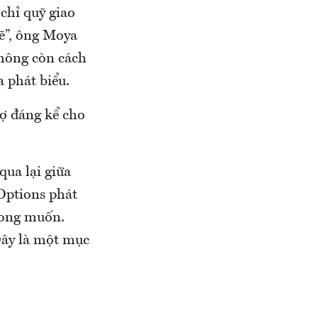
chỉ quỹ giao
ẽ”, ông Moya
không còn cách
 phát biểu.
rợ đáng kể cho
qua lại giữa
Options phát
mong muốn.
Đây là một mục