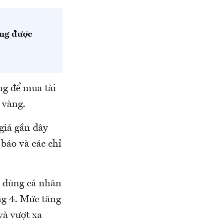
ăng được
ng để mua tài
 vàng.
giá gần đây
 báo và các chỉ
u dùng cá nhân
ng 4. Mức tăng
và vượt xa