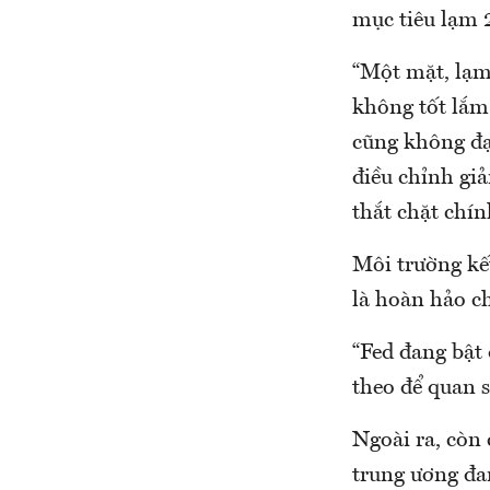
mục tiêu lạm 
“Một mặt, lạm
không tốt lắm.
cũng không đạ
điều chỉnh gi
thắt chặt chín
Môi trường kết
là hoàn hảo ch
“Fed đang bật 
theo để quan 
Ngoài ra, còn
trung ương đa