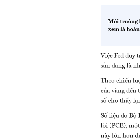
Môi trường k
xem là hoàn 
Việc Fed duy t
sản đang là nh
Theo chiến lượ
của vàng đến t
số cho thấy lạ
Số liệu do Bộ
lõi (PCE), mộ
này lớn hơn dự