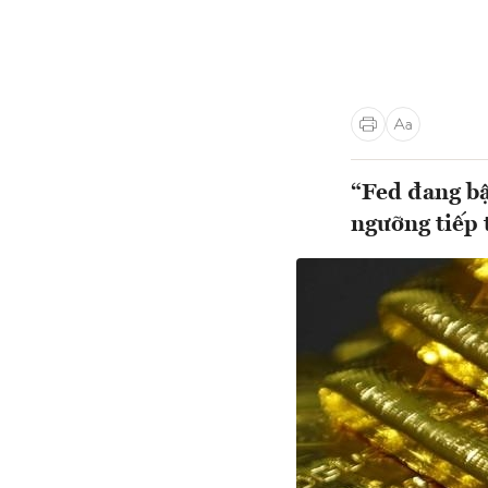
“Fed đang bậ
ngưỡng tiếp 