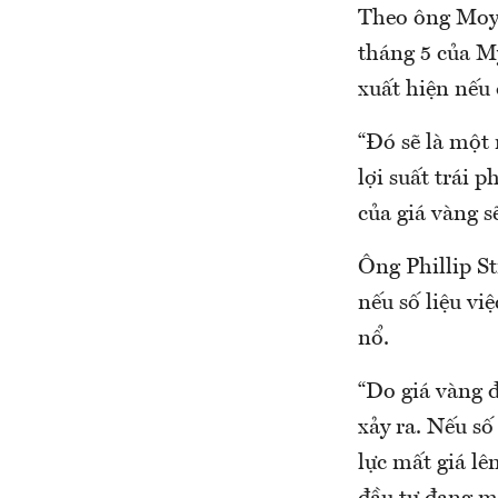
Theo ông Moya,
tháng 5 của Mỹ
xuất hiện nếu 
“Đó sẽ là một 
lợi suất trái 
của giá vàng 
Ông Phillip St
nếu số liệu vi
nổ.
“Do giá vàng đ
xảy ra. Nếu số
lực mất giá lê