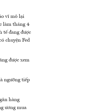
o vĩ mô lại
ệc làm tháng 4
h tế đang được
có chuyện Fed
 tăng được xem
là ngưỡng tiếp
ngân hàng
ung ương mua