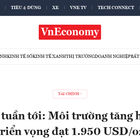
TIÊU & DÙNG
XE
VNE TV
TECH CONNECT
ÍNH
KINH TẾ SỐ
KINH TẾ XANH
THỊ TRƯỜNG
DOANH NGHIỆP
BẤT
TÀI CHÍNH
 tuần tới: Môi trường tăng 
triển vọng đạt 1.950 USD/o