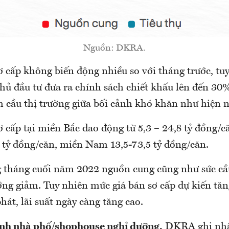
Nguồn: DKRA.
ơ cấp không biến động nhiều so với tháng trước, tu
 chủ đầu tư đưa ra chính sách chiết khấu lên đến 3
 cầu thị trường giữa bối cảnh khó khăn như hiện 
 cấp tại miền Bắc dao động từ 5,3 – 24,8 tỷ đồng/c
7 tỷ đồng/căn, miền Nam 13,5-73,5 tỷ đồng/căn.
 tháng cuối năm 2022 nguồn cung cũng như sức cầu 
̛ớng giảm. Tuy nhiên mức giá bán sơ cấp dự kiến tă
hát, lãi suất ngày càng tăng cao.
hình nhà phố/shophouse
nghỉ dưỡng,
DKRA ghi nhậ