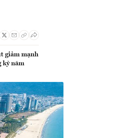
sụt giảm mạnh
g kỳ năm