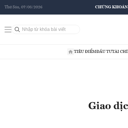
Thứ Sáu, 07/08/2026
CHỨNG KHOÁN
TIÊU ĐIỂM
ĐẦU TƯ
TÀI CH
Giao dịc