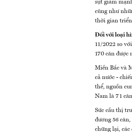
sụt giảm mạnh v
cũng như những
thời gian triể
Đối
với loại h
11/2022 so với 
170 căn được m
Miền Bắc và M
cả nước - chi
thể, nguồn cu
Nam là 71 căn
Sức cầu thị tr
đương 56 că
chững lại, các