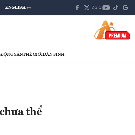
ENGLISH ++
 ĐỘNG SẢN
THẾ GIỚI
DÂN SINH
 chưa thể