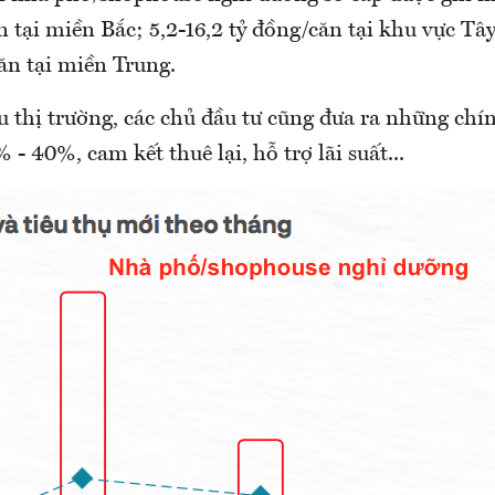
n tại miền Bắc; 5,2-16,2 tỷ đồng/căn tại khu vực Tâ
ăn tại miền Trung.
 thị trường, các chủ đầu tư cũng đưa ra những chí
- 40%, cam kết thuê lại, hỗ trợ lãi suất...