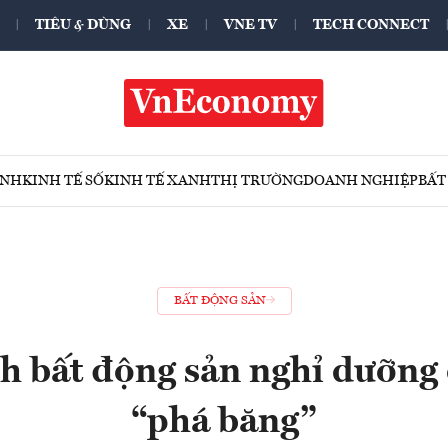
TIÊU & DÙNG
XE
VNE TV
TECH CONNECT
ÍNH
KINH TẾ SỐ
KINH TẾ XANH
THỊ TRƯỜNG
DOANH NGHIỆP
BẤT
BẤT ĐỘNG SẢN
h bất động sản nghỉ dưỡng
“phá băng”