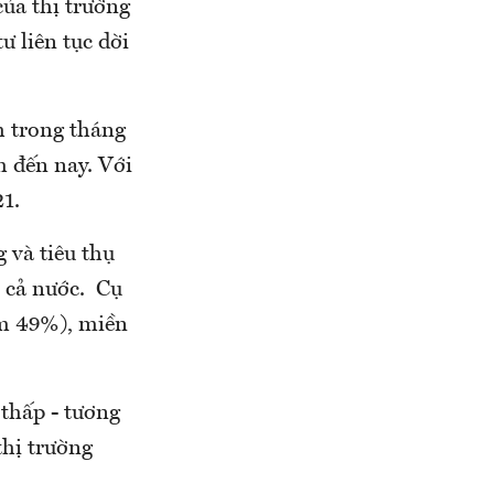
a thị trường
̛ liên tục dời
nh trong tháng
̆m đến nay. Với
21.
và tiêu thụ
 cả nước. Cụ
ếm 49%), miền
thấp - tương
̣ trường