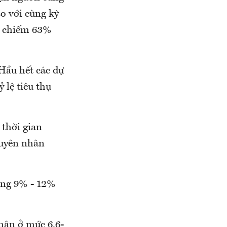
 với cùng kỳ
n, chiếm 63%
ầu hết các dự
tỷ lệ tiêu thụ
i thời gian
guyên nhân
 tăng 9% - 12%
hận ở mức 6,6-