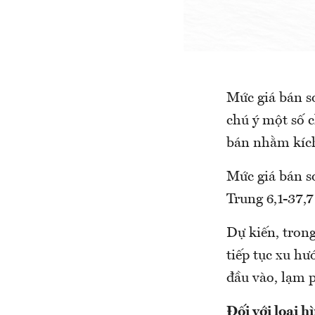
Mức giá bán s
chú ý một số
bán nhằm kích
Mức giá bán sơ
Trung 6,1-37,
Dự kiến, trong
tiếp tục xu hu
đầu vào, lạm p
Đối
với loại 