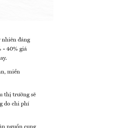
y nhiên đáng
0% - 40% giá
nay.
ăn, miền
thị trường sẽ
ng do chi phí
n nguồn cung