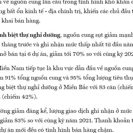
ề nguồn cung lẫn cầu trong tình hình khó khăn củ
 bất ổn kinh tế - địa chính trị, khiến các chủ đầu tu
n khai bán hàng.
ình biệt thự nghỉ dưỡng
, nguồn cung sụt giảm mạ
tháng trước và ghi nhận mức thấp nhất từ đầu na
ở bán tại 6 dự án, giảm tới 70% so với cùng kỳ 20
iền Nam tiếp tục là khu vực dẫn đầu về nguồn cung 
ếm 91% tổng nguồn cung và 95% tổng lượng tiêu thụ
ng biệt thự nghỉ dưỡng ở Miền Bắc với 83 căn (chi
 (chiếm 42%).
ường giảm đáng kể, lượng giao dịch ghi nhận ở mức 
n, giảm 83% so với cùng kỳ năm 2021. Thanh khoản thi
 dự án mới đều có tình hình bán hàng chậm.