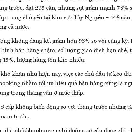
áng trước, đạt 235 căn, nhưng sụt giảm mạnh 78% so
ập trung chủ yếu tại khu vực Tây Nguyên – 148 că
g cả nước.
rường không đáng kể, giảm hơn 96% so với cùng kỳ. H
nh hình bán hàng chậm, số lượng giao dịch hạn chế, 
15%, lượng hàng tồn kho nhiều.
khó khăn như hiện nay, việc các chủ đầu tư kéo dà
 booking nhằm tối ưu hiệu quả bán hàng cũng là n
ung trong tháng vẫn ở mức thấp.
sơ cấp không biến động so với tháng trước nhưng
 năm trước.
án nhà phố/shophouse nghỉ dưỡng sơ cấp được ghi n