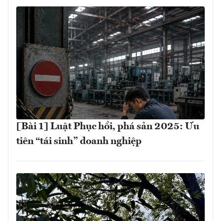
[Bài 1] Luật Phục hồi, phá sản 2025: Ưu
tiên “tái sinh” doanh nghiệp