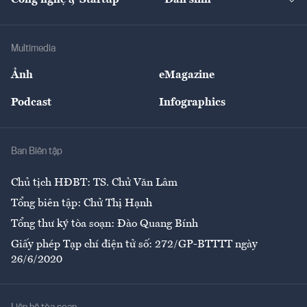
Công nghệ & Startup
Dân sinh
Tư vấn
Nông sản
Doanh nhân
Tư vấn Tiêu & Dùng
Infographics
Hạ tầng
Sức khỏe
Khung pháp lý
Doanh nghiệp
Địa phương
Thị trường
Bảo hiểm
Multimedia
Sự kiện
Nhân lực
Ảnh
eMagazine
Đẹp +
An sinh
Podcast
Infographics
Giải trí
Y tế
Nhà
Ban Biên tập
Ẩm thực
Chủ tịch HĐBT: TS. Chử Văn Lâm
Tổng biên tập: Chử Thị Hạnh
Tổng thư ký tòa soạn: Đào Quang Bính
Giấy phép Tạp chí điện tử số: 272/GP-BTTTT ngày
26/6/2020