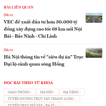
BÀI LIÊN QUAN
Đầu tư
VEC đề xuất đầu tư hơn 30.000 tỷ
đồng xây dựng cao tốc 68 km nối Nội
Bài - Bắc Ninh - Chí Linh
Đầu tư
Hà Nội thông tin về "siêu dự án" Trục
Đại lộ cảnh quan sông Hồng
ĐỌC BÀI THEO TỪ KHOÁ
GIAO THÔNG
HÀ NỘI
HẠ TẦNG
TUYẾN ĐƯỜNG TRỤC TÂY THĂNG LONG
TUYẾN TRỤC HỒ TÂY - BA VÌ