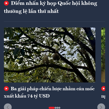
Điểm nhấn kỳ họp Quốc hội không
thường lệ lần thứ nhất
Ba giải pháp chiến lược nhằm cán mốc
xuất khẩu 74 tỷ USD
ngu