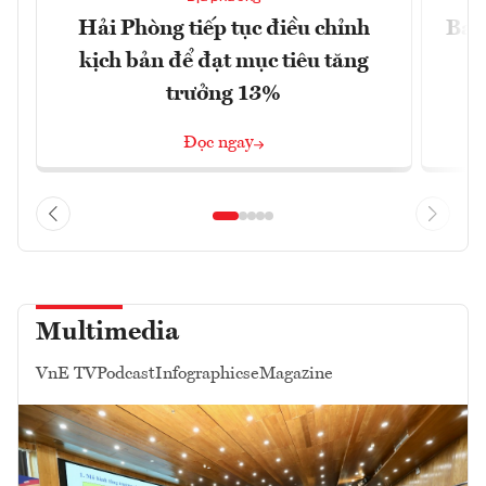
Hải Phòng tiếp tục điều chỉnh
Ba 
kịch bản để đạt mục tiêu tăng
trưởng 13%
Đọc ngay
Multimedia
VnE TV
Podcast
Infographics
eMagazine