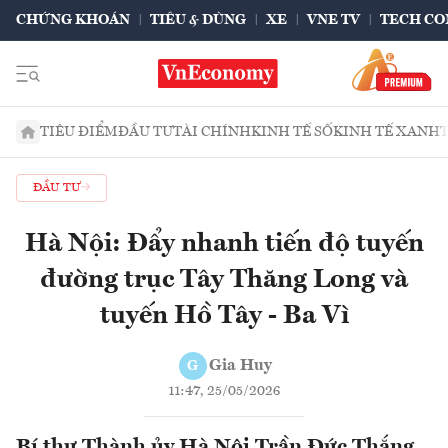
CHỨNG KHOÁN
TIÊU & DÙNG
XE
VNE TV
TECH CO
TIÊU ĐIỂM
ĐẦU TƯ
TÀI CHÍNH
KINH TẾ SỐ
KINH TẾ XANH
ĐẦU TƯ
Hà Nội: Đẩy nhanh tiến độ tuyến
đường trục Tây Thăng Long và
tuyến Hồ Tây - Ba Vì
Gia Huy
G
11:47, 25/05/2026
Bí thư Thành ủy Hà Nội Trần Đức Thắng