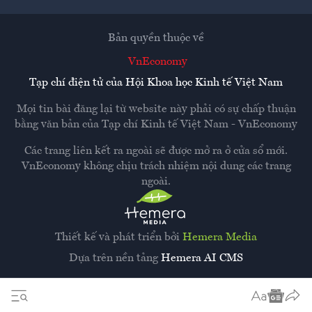
Bản quyền thuộc về
VnEconomy
Tạp chí điện tử của Hội Khoa học Kinh tế Việt Nam
Mọi tin bài đăng lại từ website này phải có sự chấp thuận
bằng văn bản của
Tạp chí Kinh tế Việt Nam - VnEconomy
Các trang liên kết ra ngoài sẽ được mở ra ở cửa sổ mới.
VnEconomy không chịu trách nhiệm nội dung các trang
ngoài.
Thiết kế và phát triển bởi
Hemera Media
Dựa trên nền tảng
Hemera AI CMS