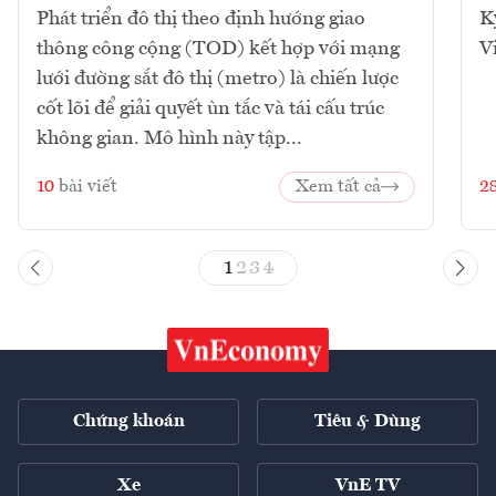
Phát triển đô thị theo định hướng giao
K
thông công cộng (TOD) kết hợp với mạng
V
lưới đường sắt đô thị (metro) là chiến lược
cốt lõi để giải quyết ùn tắc và tái cấu trúc
không gian. Mô hình này tập...
10
bài viết
Xem tất cả
2
1
2
3
4
Chứng khoán
Tiêu & Dùng
Xe
VnE TV