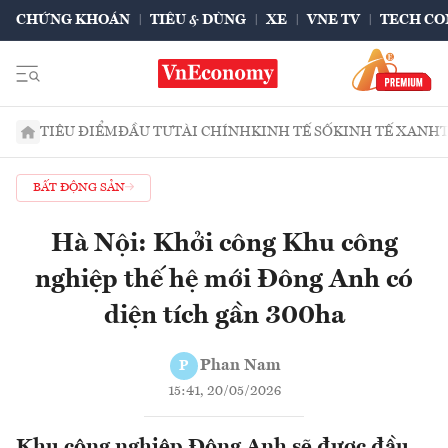
CHỨNG KHOÁN
TIÊU & DÙNG
XE
VNE TV
TECH CO
TIÊU ĐIỂM
ĐẦU TƯ
TÀI CHÍNH
KINH TẾ SỐ
KINH TẾ XANH
BẤT ĐỘNG SẢN
Hà Nội: Khởi công Khu công
nghiệp thế hệ mới Đông Anh có
diện tích gần 300ha
Phan Nam
P
15:41, 20/05/2026
Khu công nghiệp Đông Anh sẽ được đầu