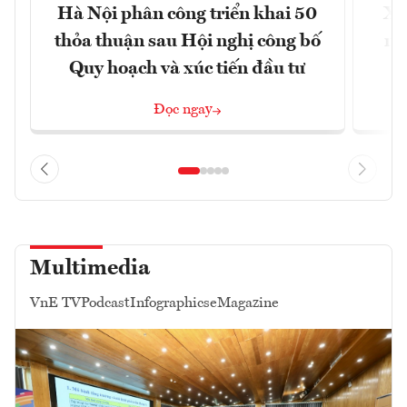
Hà Nội phân công triển khai 50
Xâ
thỏa thuận sau Hội nghị công bố
nâ
Quy hoạch và xúc tiến đầu tư
Đọc ngay
Multimedia
VnE TV
Podcast
Infographics
eMagazine