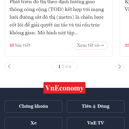
Phát triển đô thị theo định hướng giao
K
thông công cộng (TOD) kết hợp với mạng
V
lưới đường sắt đô thị (metro) là chiến lược
cốt lõi để giải quyết ùn tắc và tái cấu trúc
không gian. Mô hình này tập...
10
bài viết
Xem tất cả
2
1
2
3
4
Chứng khoán
Tiêu & Dùng
Xe
VnE TV