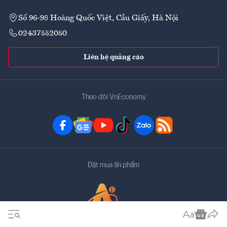
Số 96-98 Hoàng Quốc Việt, Cầu Giấy, Hà Nội
02437552050
Liên hệ quảng cáo
Theo dõi VnEconomy
Đặt mua ấn phẩm