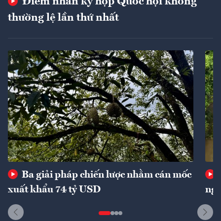
Điểm nhấn kỳ họp Quốc hội không
thường lệ lần thứ nhất
Ba giải pháp chiến lược nhằm cán mốc
xuất khẩu 74 tỷ USD
ngu