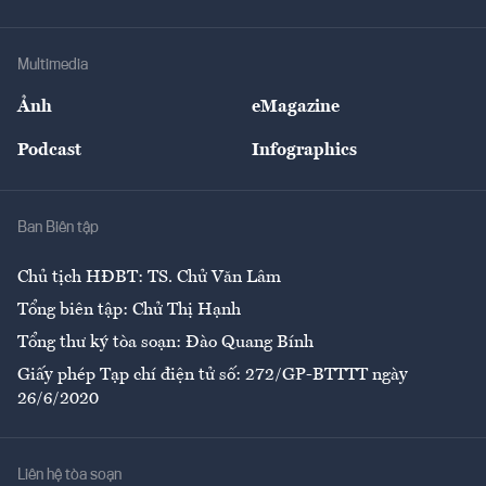
Tư vấn Tiêu & Dùng
Infographics
Hạ tầng
Sức khỏe
Khung pháp lý
Doanh nghiệp
Địa phương
Thị trường
Bảo hiểm
Multimedia
Sự kiện
Nhân lực
Ảnh
eMagazine
Đẹp +
An sinh
Podcast
Infographics
Giải trí
Y tế
Nhà
Ban Biên tập
Ẩm thực
Chủ tịch HĐBT: TS. Chử Văn Lâm
Tổng biên tập: Chử Thị Hạnh
Tổng thư ký tòa soạn: Đào Quang Bính
Giấy phép Tạp chí điện tử số: 272/GP-BTTTT ngày
26/6/2020
Liên hệ tòa soạn