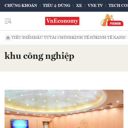
CHỨNG KHOÁN
TIÊU & DÙNG
XE
VNE TV
TECH CO
TIÊU ĐIỂM
ĐẦU TƯ
TÀI CHÍNH
KINH TẾ SỐ
KINH TẾ XANH
khu công nghiệp