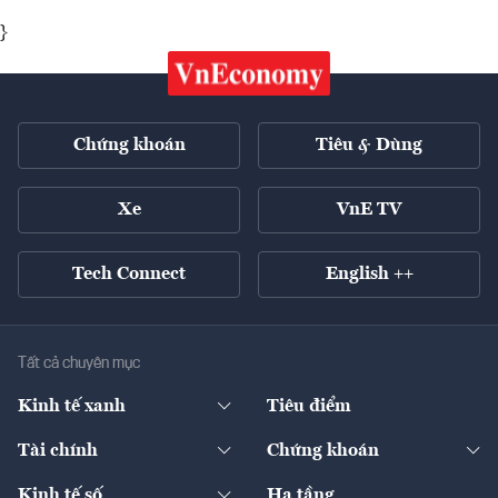
}
Chứng khoán
Tiêu & Dùng
Xe
VnE TV
Tech Connect
English ++
Tất cả chuyên mục
Kinh tế xanh
Tiêu điểm
Chuyển động xanh
Tài chính
Chứng khoán
Pháp lý
Ngân hàng
Doanh nghiệp niêm yết
Kinh tế số
Hạ tầng