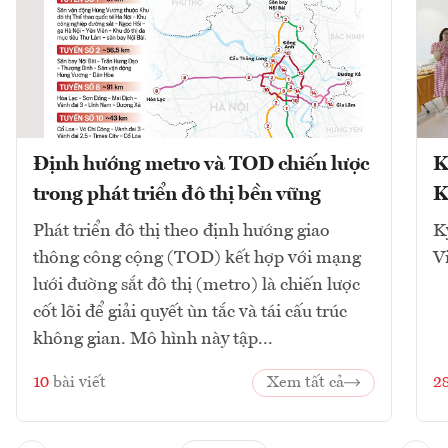
Định hướng metro và TOD chiến lược
K
trong phát triển đô thị bền vững
K
Phát triển đô thị theo định hướng giao
K
thông công cộng (TOD) kết hợp với mạng
V
lưới đường sắt đô thị (metro) là chiến lược
cốt lõi để giải quyết ùn tắc và tái cấu trúc
không gian. Mô hình này tập...
10
bài viết
Xem tất cả
2