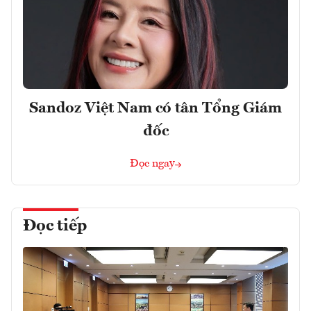
Sandoz Việt Nam có tân Tổng Giám
đốc
Đọc ngay
Đọc tiếp