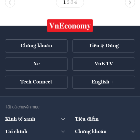
1
2
3
4
Chứng khoán
Tiêu & Dùng
Xe
VnE TV
Tech Connect
English ++
Tất cả chuyên mục
Kinh tế xanh
Tiêu điểm
Chuyển động xanh
Tài chính
Chứng khoán
Pháp lý