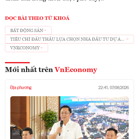
ĐỌC BÀI THEO TỪ KHOÁ
BẤT ĐỘNG SẢN
TIÊU CHÍ ĐẤU THẦU LỰA CHỌN NHÀ ĐẦU TƯ DỰ ÁN
CÓ SỬ DỤNG ĐẤT
VNECONOMY
Mới nhất trên
VnEconomy
Địa phương
22:41, 07/08/2026