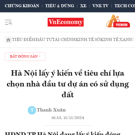
CHỨNG KHOÁN
TIÊU & DÙNG
XE
VNE TV
TECH CO
TIÊU ĐIỂM
ĐẦU TƯ
TÀI CHÍNH
KINH TẾ SỐ
KINH TẾ XANH
BẤT ĐỘNG SẢN
Hà Nội lấy ý kiến về tiêu chí lựa
chọn nhà đầu tư dự án có sử dụng
đất
Thanh Xuân
T
16:53, 15/11/2024
HĐND TP.Hà Nội đang lấy ý kiến đóng