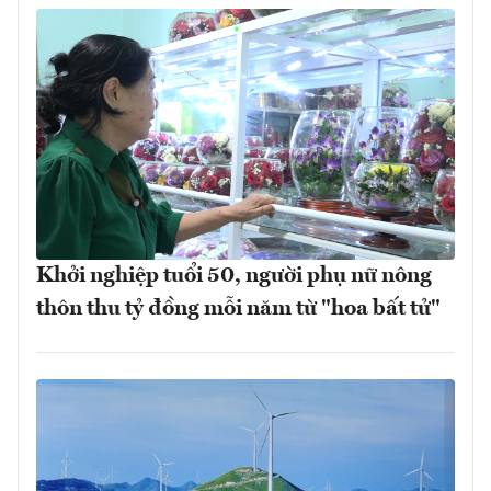
Khởi nghiệp tuổi 50, người phụ nữ nông
thôn thu tỷ đồng mỗi năm từ "hoa bất tử"