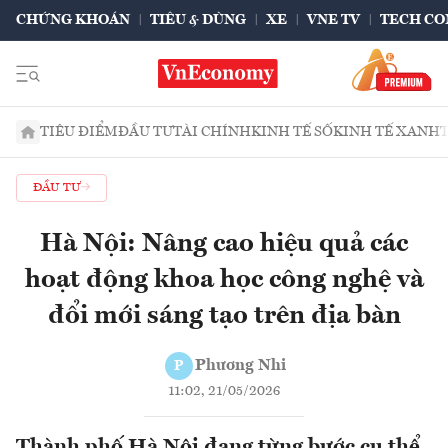
CHỨNG KHOÁN
TIÊU & DÙNG
XE
VNE TV
TECH CO
TIÊU ĐIỂM
ĐẦU TƯ
TÀI CHÍNH
KINH TẾ SỐ
KINH TẾ XANH
ĐẦU TƯ
Hà Nội: Nâng cao hiệu quả các
hoạt động khoa học công nghệ và
đổi mới sáng tạo trên địa bàn
Phương Nhi
P
11:02, 21/05/2026
Thành phố Hà Nội đang từng bước cụ thể