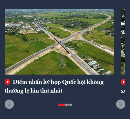
Điểm nhấn kỳ họp Quốc hội không
thường lệ lần thứ nhất
xuấ