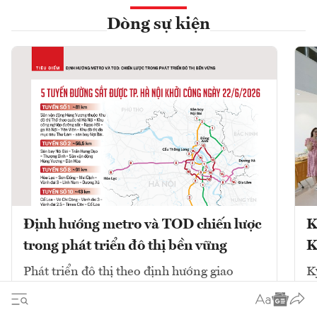
Dòng sự kiện
Định hướng metro và TOD chiến lược
K
trong phát triển đô thị bền vững
K
Phát triển đô thị theo định hướng giao
K
thông công cộng (TOD) kết hợp với mạng
V
lưới đường sắt đô thị (metro) là chiến lược