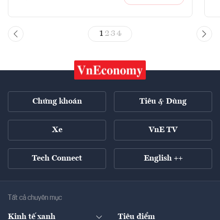
1
2
3
4
Chứng khoán
Tiêu & Dùng
Xe
VnE TV
Tech Connect
English ++
Tất cả chuyên mục
Kinh tế xanh
Tiêu điểm