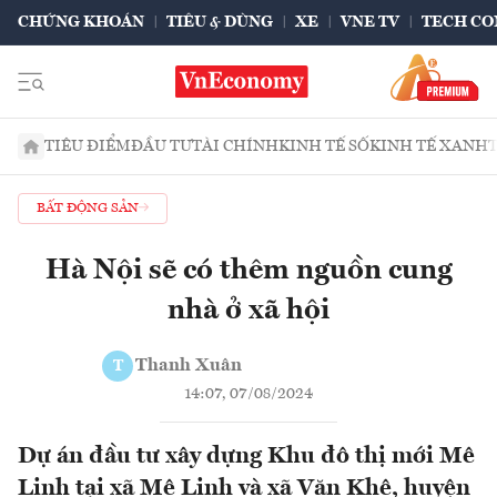
CHỨNG KHOÁN
TIÊU & DÙNG
XE
VNE TV
TECH CO
TIÊU ĐIỂM
ĐẦU TƯ
TÀI CHÍNH
KINH TẾ SỐ
KINH TẾ XANH
BẤT ĐỘNG SẢN
Hà Nội sẽ có thêm nguồn cung
nhà ở xã hội
Thanh Xuân
T
14:07, 07/08/2024
Dự án đầu tư xây dựng Khu đô thị mới Mê
Linh tại xã Mê Linh và xã Văn Khê, huyện