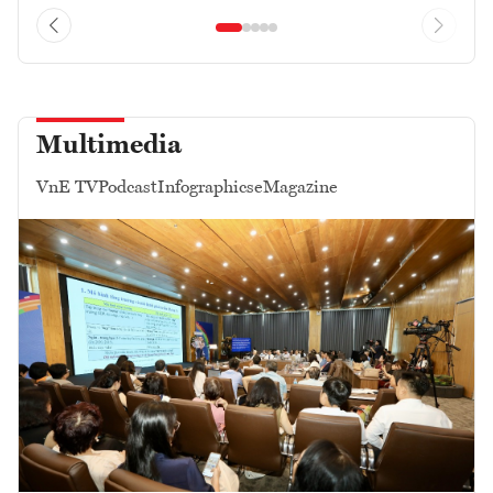
Multimedia
VnE TV
Podcast
Infographics
eMagazine