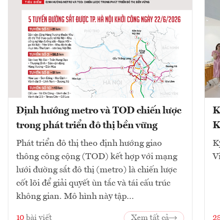
Định hướng metro và TOD chiến lược
K
trong phát triển đô thị bền vững
K
Phát triển đô thị theo định hướng giao
K
thông công cộng (TOD) kết hợp với mạng
V
lưới đường sắt đô thị (metro) là chiến lược
cốt lõi để giải quyết ùn tắc và tái cấu trúc
không gian. Mô hình này tập...
10
bài viết
Xem tất cả
2