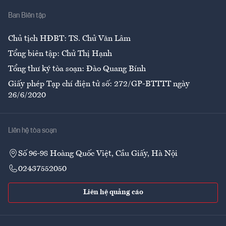
Nhà
Ban Biên tập
Ẩm thực
Chủ tịch HĐBT: TS. Chử Văn Lâm
Tổng biên tập: Chử Thị Hạnh
Tổng thư ký tòa soạn: Đào Quang Bính
Giấy phép Tạp chí điện tử số: 272/GP-BTTTT ngày
26/6/2020
Liên hệ tòa soạn
Số 96-98 Hoàng Quốc Việt, Cầu Giấy, Hà Nội
02437552050
Liên hệ quảng cáo