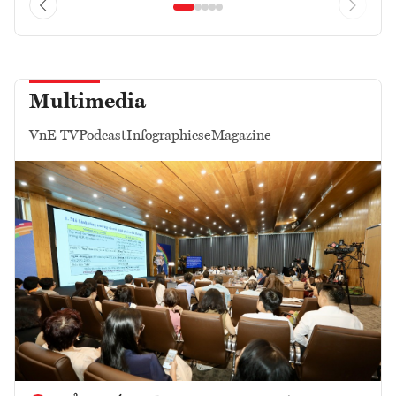
Multimedia
VnE TV
Podcast
Infographics
eMagazine