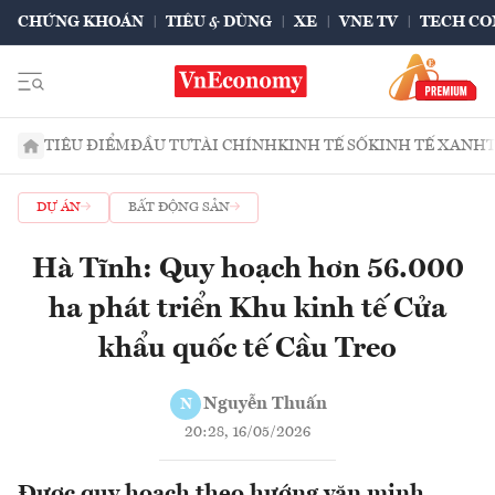
CHỨNG KHOÁN
TIÊU & DÙNG
XE
VNE TV
TECH CO
TIÊU ĐIỂM
ĐẦU TƯ
TÀI CHÍNH
KINH TẾ SỐ
KINH TẾ XANH
DỰ ÁN
BẤT ĐỘNG SẢN
Hà Tĩnh: Quy hoạch hơn 56.000
ha phát triển Khu kinh tế Cửa
khẩu quốc tế Cầu Treo
Nguyễn Thuấn
N
20:28, 16/05/2026
Được quy hoạch theo hướng văn minh,