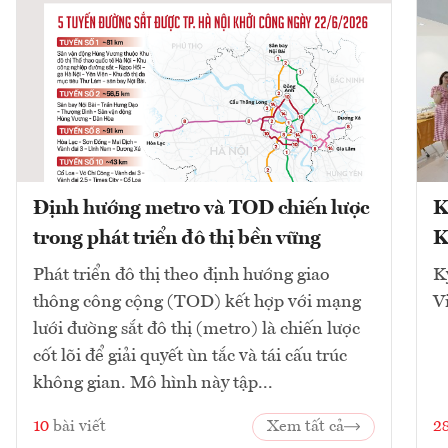
Định hướng metro và TOD chiến lược
K
trong phát triển đô thị bền vững
K
Phát triển đô thị theo định hướng giao
K
thông công cộng (TOD) kết hợp với mạng
V
lưới đường sắt đô thị (metro) là chiến lược
cốt lõi để giải quyết ùn tắc và tái cấu trúc
không gian. Mô hình này tập...
10
bài viết
Xem tất cả
2