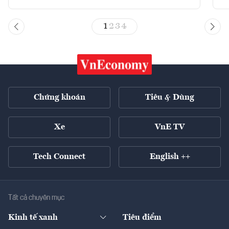
1
2
3
4
Chứng khoán
Tiêu & Dùng
Xe
VnE TV
Tech Connect
English ++
Tất cả chuyên mục
Kinh tế xanh
Tiêu điểm