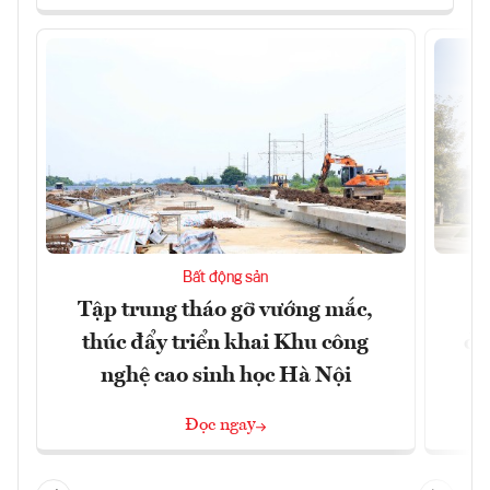
Bất động sản
Tập trung tháo gỡ vướng mắc,
Q
thúc đẩy triển khai Khu công
dự
nghệ cao sinh học Hà Nội
Đọc ngay