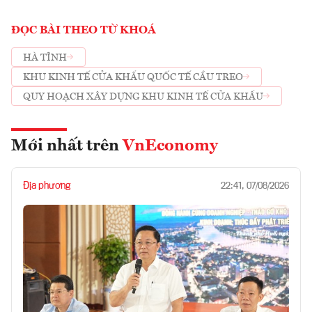
ĐỌC BÀI THEO TỪ KHOÁ
HÀ TĨNH
KHU KINH TẾ CỬA KHẨU QUỐC TẾ CẦU TREO
QUY HOẠCH XÂY DỰNG KHU KINH TẾ CỬA KHẨU
Mới nhất trên
VnEconomy
Địa phương
22:41, 07/08/2026