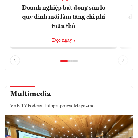
Doanh nghiệp bất động sản lo
Th
quy định mới làm tăng chi phí
dựn
tuân thủ
Đọc ngay
Multimedia
VnE TV
Podcast
Infographics
eMagazine