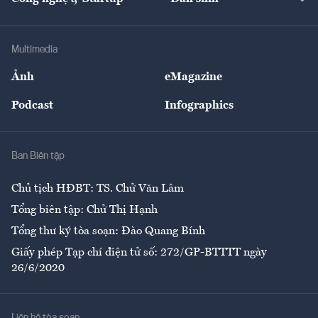
Tư vấn
Nông sản
Doanh nhân
Tư vấn Tiêu & Dùng
Infographics
Hạ tầng
Sức khỏe
Khung pháp lý
Doanh nghiệp
Địa phương
Thị trường
Bảo hiểm
Multimedia
Sự kiện
Nhân lực
Ảnh
eMagazine
Đẹp +
An sinh
Podcast
Infographics
Giải trí
Y tế
Nhà
Ban Biên tập
Ẩm thực
Chủ tịch HĐBT: TS. Chử Văn Lâm
Tổng biên tập: Chử Thị Hạnh
Tổng thư ký tòa soạn: Đào Quang Bính
Giấy phép Tạp chí điện tử số: 272/GP-BTTTT ngày
26/6/2020