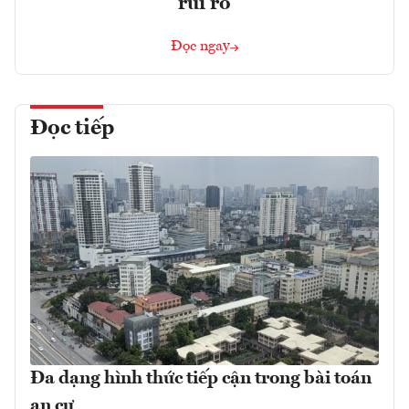
rủi ro
Đọc ngay
Đọc tiếp
Đa dạng hình thức tiếp cận trong bài toán
an cư