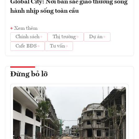
Global City: Nơi bản sắc giao thương song
hành nhịp sống toàn cầu
Xem thêm
Chính sách
Thị trường
Dự án
Cafe BĐS
Tư vấn
Đừng bỏ lỡ