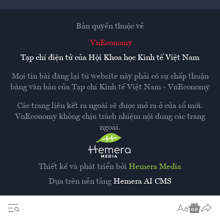
Bản quyền thuộc về
VnEconomy
Tạp chí điện tử của Hội Khoa học Kinh tế Việt Nam
Mọi tin bài đăng lại từ website này phải có sự chấp thuận
bằng văn bản của
Tạp chí Kinh tế Việt Nam - VnEconomy
Các trang liên kết ra ngoài sẽ được mở ra ở cửa sổ mới.
VnEconomy không chịu trách nhiệm nội dung các trang
ngoài.
Thiết kế và phát triển bởi
Hemera Media
Dựa trên nền tảng
Hemera AI CMS