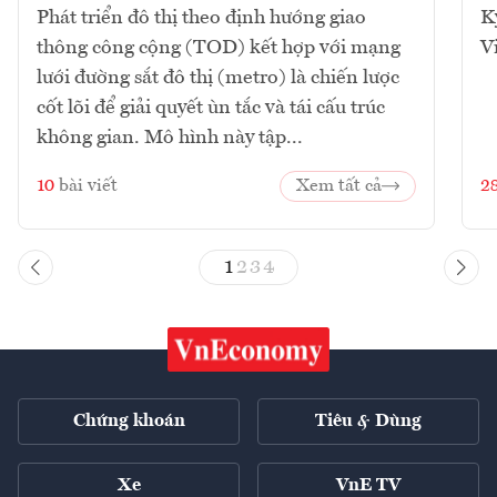
Phát triển đô thị theo định hướng giao
K
thông công cộng (TOD) kết hợp với mạng
V
lưới đường sắt đô thị (metro) là chiến lược
cốt lõi để giải quyết ùn tắc và tái cấu trúc
không gian. Mô hình này tập...
10
bài viết
Xem tất cả
2
1
2
3
4
Chứng khoán
Tiêu & Dùng
Xe
VnE TV