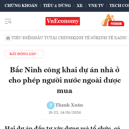
CHỨNG KHOÁN
TIÊU & DÙNG
XE
VNE TV
TECH CO
TIÊU ĐIỂM
ĐẦU TƯ
TÀI CHÍNH
KINH TẾ SỐ
KINH TẾ XANH
BẤT ĐỘNG SẢN
Bắc Ninh công khai dự án nhà ở
cho phép người nước ngoài được
mua
Thanh Xuân
T
19:22, 14/05/2026
Hai dự án đầu tư xây dựng mà tổ chức, cá