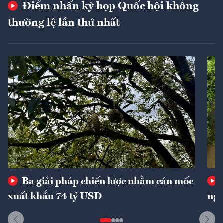
Điểm nhấn kỳ họp Quốc hội không
thường lệ lần thứ nhất
Ba giải pháp chiến lược nhằm cán mốc
xuất khẩu 74 tỷ USD
ngu