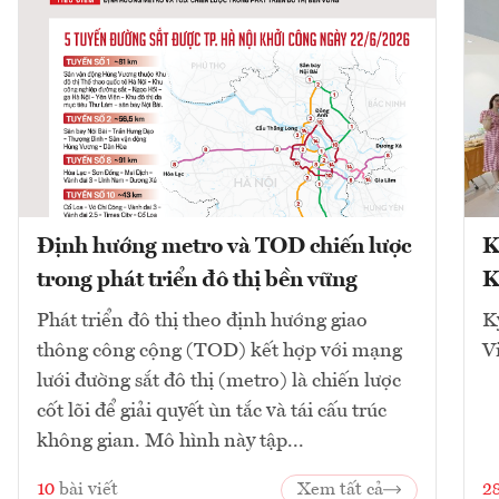
Định hướng metro và TOD chiến lược
K
trong phát triển đô thị bền vững
K
Phát triển đô thị theo định hướng giao
K
thông công cộng (TOD) kết hợp với mạng
V
lưới đường sắt đô thị (metro) là chiến lược
cốt lõi để giải quyết ùn tắc và tái cấu trúc
không gian. Mô hình này tập...
10
bài viết
Xem tất cả
2