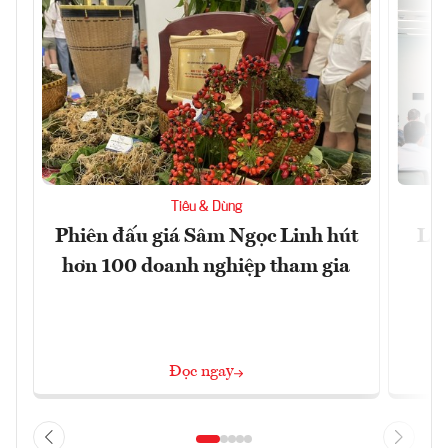
Tiêu & Dùng
Phiên đấu giá Sâm Ngọc Linh hút
Làm
hơn 100 doanh nghiệp tham gia
Đọc ngay