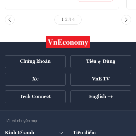
1
2
3
4
Chứng khoán
Tiêu & Dùng
Xe
VnE TV
Tech Connect
English ++
Tất cả chuyên mục
Kinh tế xanh
Tiêu điểm