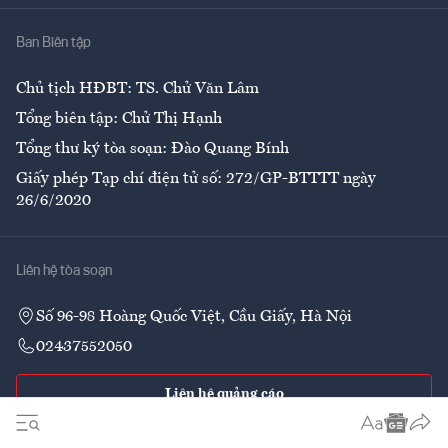
Nhà
Ban Biên tập
Ẩm thực
Chủ tịch HĐBT: TS. Chử Văn Lâm
Tổng biên tập: Chử Thị Hạnh
Tổng thư ký tòa soạn: Đào Quang Bính
Giấy phép Tạp chí điện tử số: 272/GP-BTTTT ngày
26/6/2020
Liên hệ tòa soạn
Số 96-98 Hoàng Quốc Việt, Cầu Giấy, Hà Nội
02437552050
Liên hệ quảng cáo