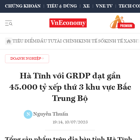
CHỨNG KHOÁN
TIÊU & DÙNG
XE
VNE TV
TECH CO
TIÊU ĐIỂM
ĐẦU TƯ
TÀI CHÍNH
KINH TẾ SỐ
KINH TẾ XANH
DOANH NGHIỆP
Hà Tĩnh với GRDP đạt gần
45.000 tỷ xếp thứ 3 khu vực Bắc
Trung Bộ
Nguyễn Thuấn
N
19:14, 10/07/2023
Tổng sản phẩm trên địa bàn tỉnh Hà Tĩnh