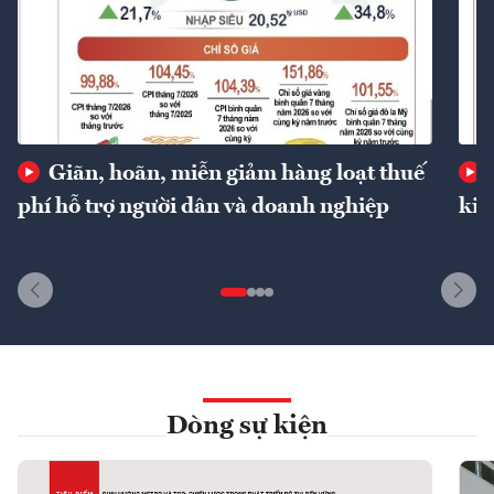
Giãn, hoãn, miễn giảm hàng loạt thuế
phí hỗ trợ người dân và doanh nghiệp
kin
Dòng sự kiện