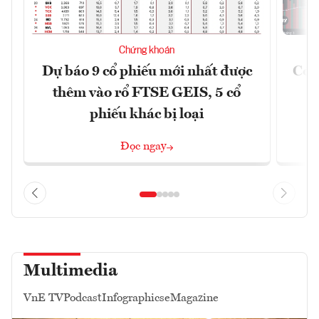
Chứng khoán
Dự báo 9 cổ phiếu mới nhất được
Có t
thêm vào rổ FTSE GEIS, 5 cổ
phiếu khác bị loại
Đọc ngay
Multimedia
VnE TV
Podcast
Infographics
eMagazine