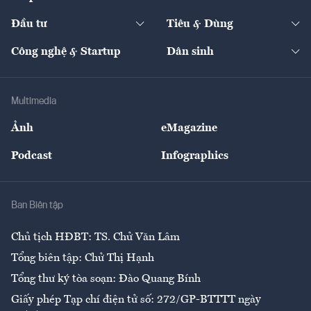
Start-up
Dự án
Công nghiệp
Chuyển động 24h
Đối thoại
The Guide
Video
Đầu tư
Tiêu & Dùng
Quản trị số
Cafe BĐS
Thị trường
Kinh doanh
Kết nối
Tạp chí kinh tế Việt Nam
eMagazine
Nhà đầu tư
Du lịch
Công nghệ & Startup
Dân sinh
Tư vấn
Nông sản
Doanh nhân
Tư vấn Tiêu & Dùng
Infographics
Hạ tầng
Sức khỏe
Khung pháp lý
Doanh nghiệp
Địa phương
Thị trường
Bảo hiểm
Multimedia
Sự kiện
Nhân lực
Ảnh
eMagazine
Đẹp +
An sinh
Podcast
Infographics
Giải trí
Y tế
Nhà
Ban Biên tập
Ẩm thực
Chủ tịch HĐBT: TS. Chử Văn Lâm
Tổng biên tập: Chử Thị Hạnh
Tổng thư ký tòa soạn: Đào Quang Bính
Giấy phép Tạp chí điện tử số: 272/GP-BTTTT ngày