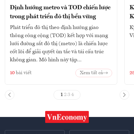
Định hướng metro và TOD chiến lược
K
trong phát triển đô thị bền vững
K
Phát triển đô thị theo định hướng giao
K
thông công cộng (TOD) kết hợp với mạng
V
lưới đường sắt đô thị (metro) là chiến lược
cốt lõi để giải quyết ùn tắc và tái cấu trúc
không gian. Mô hình này tập...
10
bài viết
Xem tất cả
2
1
2
3
4