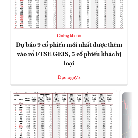
Chứng khoán
Dự báo 9 cổ phiếu mới nhất được thêm
vào rổ FTSE GEIS, 5 cổ phiếu khác bị
loại
Đọc ngay