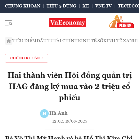
CHỨNG KHOÁN
TIÊU & DÙNG
XE
VNE TV
TECH CO
TIÊU ĐIỂM
ĐẦU TƯ
TÀI CHÍNH
KINH TẾ SỐ
KINH TẾ XANH
CHỨNG KHOÁN
Hai thành viên Hội đồng quản trị
HAG đăng ký mua vào 2 triệu cổ
phiếu
Hà Anh
H
12:02, 19/06/2025
Bà Võ Thị Mỹ Hạnh và bà Hồ Thị Kim Chi