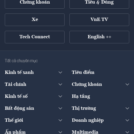
Chứng khoán
Tiêu & Dùng
Xe
VnE TV
Tech Connect
English ++
Tất cả chuyên mục
Kinh tế xanh
Tiêu điểm
Chuyển động xanh
Tài chính
Chứng khoán
Pháp lý
Ngân hàng
Doanh nghiệp niêm yết
Kinh tế số
Hạ tầng
Thương hiệu xanh
Thị trường vốn
Thị trường
Sản phẩm - Thị trường
Bất động sản
Thị trường
Diễn đàn
Thuế
Đầu tư
Tài sản số
Chính sách
Xuất nhập khẩu
Thế giới
Doanh nghiệp
Bảo hiểm
Quốc tế
Dịch vụ số
Thị trường
Khung pháp lý
Kinh tế
Chuyển động
Ấn phẩm
Multimedia
Khung pháp lý