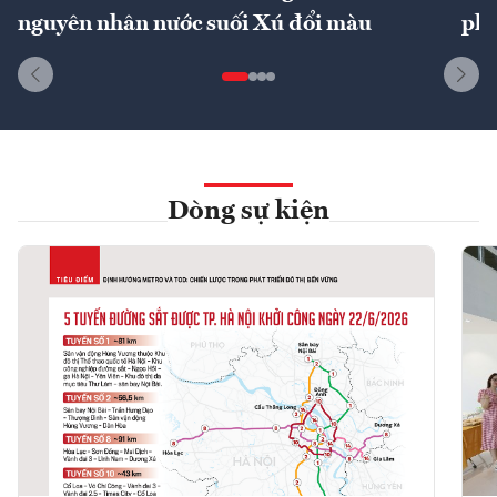
nguyên nhân nước suối Xú đổi màu
phí
Dòng sự kiện