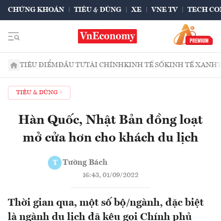
CHỨNG KHOÁN
TIÊU & DÙNG
XE
VNE TV
TECH CO
TIÊU ĐIỂM
ĐẦU TƯ
TÀI CHÍNH
KINH TẾ SỐ
KINH TẾ XANH
TIÊU & DÙNG
Hàn Quốc, Nhật Bản đồng loạt
mở cửa hơn cho khách du lịch
Tường Bách
T
16:43, 01/09/2022
Thời gian qua, một số bộ/ngành, đặc biệt
là ngành du lịch đã kêu gọi Chính phủ