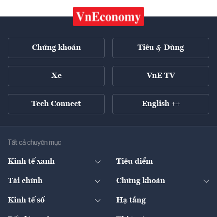
Chứng khoán
Tiêu & Dùng
Xe
VnE TV
Tech Connect
English ++
Tất cả chuyên mục
Kinh tế xanh
Tiêu điểm
Chuyển động xanh
Tài chính
Chứng khoán
Pháp lý
Ngân hàng
Doanh nghiệp niêm yết
Kinh tế số
Hạ tầng
Thương hiệu xanh
Thị trường vốn
Thị trường
Sản phẩm - Thị trường