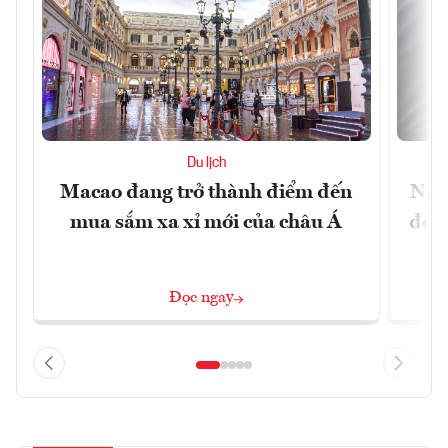
Du lịch
Macao đang trở thành điểm đến
Ngư
mua sắm xa xỉ mới của châu Á
đổi 
Đọc ngay