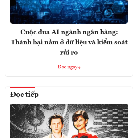
Cuộc đua AI ngành ngân hàng:
Thành bại nằm ở dữ liệu và kiểm soát
rủi ro
Đọc ngay
Đọc tiếp