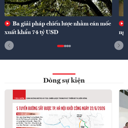
Ba giải pháp chiến lược nhằm cán mốc
xuất khẩu 74 tỷ USD
ngu
Dòng sự kiện