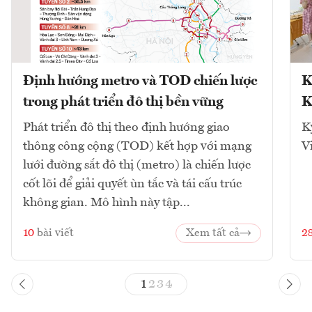
Định hướng metro và TOD chiến lược
K
trong phát triển đô thị bền vững
K
Phát triển đô thị theo định hướng giao
K
thông công cộng (TOD) kết hợp với mạng
V
lưới đường sắt đô thị (metro) là chiến lược
cốt lõi để giải quyết ùn tắc và tái cấu trúc
không gian. Mô hình này tập...
10
bài viết
Xem tất cả
2
1
2
3
4