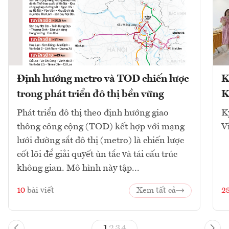
Định hướng metro và TOD chiến lược
K
trong phát triển đô thị bền vững
K
Phát triển đô thị theo định hướng giao
K
thông công cộng (TOD) kết hợp với mạng
V
lưới đường sắt đô thị (metro) là chiến lược
cốt lõi để giải quyết ùn tắc và tái cấu trúc
không gian. Mô hình này tập...
10
bài viết
Xem tất cả
2
1
2
3
4