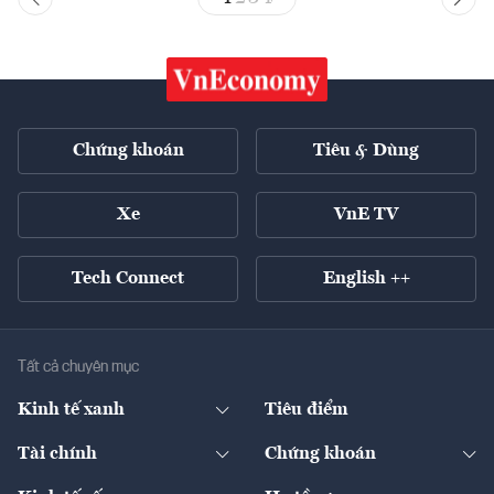
Chứng khoán
Tiêu & Dùng
Xe
VnE TV
Tech Connect
English ++
Tất cả chuyên mục
Kinh tế xanh
Tiêu điểm
Chuyển động xanh
Tài chính
Chứng khoán
Pháp lý
Ngân hàng
Doanh nghiệp niêm yết