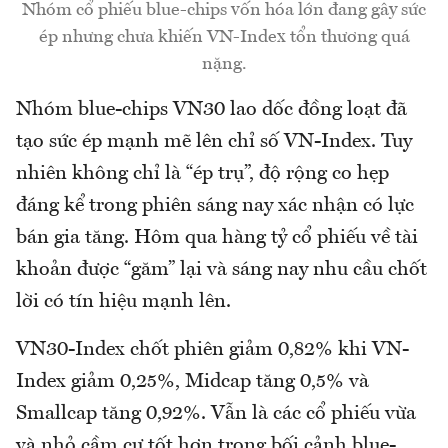
Nhóm cổ phiếu blue-chips vốn hóa lớn đang gây sức
ép nhưng chưa khiến VN-Index tổn thương quá
nặng.
Nhóm blue-chips VN30 lao dốc đồng loạt đã
tạo sức ép mạnh mẽ lên chỉ số VN-Index. Tuy
nhiên không chỉ là “ép trụ”, độ rộng co hẹp
đáng kể trong phiên sáng nay xác nhận có lực
bán gia tăng. Hôm qua hàng tỷ cổ phiếu về tài
khoản được “găm” lại và sáng nay nhu cầu chốt
lời có tín hiệu mạnh lên.
VN30-Index chốt phiên giảm 0,82% khi VN-
Index giảm 0,25%, Midcap tăng 0,5% và
Smallcap tăng 0,92%. Vẫn là các cổ phiếu vừa
và nhỏ cầm cự tốt hơn trong bối cảnh blue-