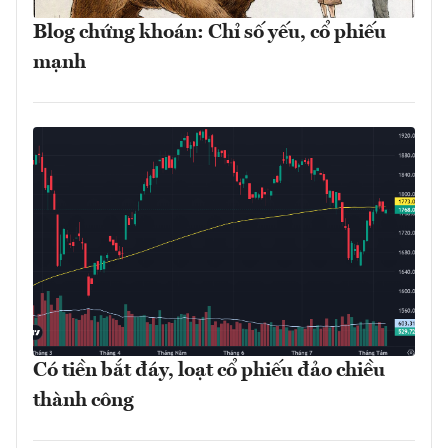
Blog chứng khoán: Chỉ số yếu, cổ phiếu
mạnh
Có tiền bắt đáy, loạt cổ phiếu đảo chiều
thành công