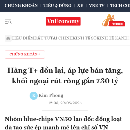
CHỨNG KHOÁN
TIÊU & DÙNG
XE
VNE TV
TECH CO
TIÊU ĐIỂM
ĐẦU TƯ
TÀI CHÍNH
KINH TẾ SỐ
KINH TẾ XANH
CHỨNG KHOÁN
Hàng T+ dồn lại, áp lực bán tăng,
khối ngoại rút ròng gần 730 tỷ
Kim Phong
K
12:03, 29/05/2024
Nhóm blue-chips VN30 lao dốc đồng loạt
đã tạo sức ép mạnh mẽ lên chỉ số VN-