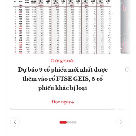
Chứng khoán
Dự báo 9 cổ phiếu mới nhất được
Có t
thêm vào rổ FTSE GEIS, 5 cổ
phiếu khác bị loại
Đọc ngay