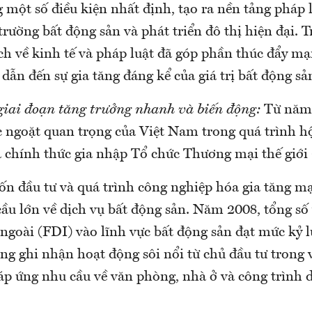
 một số điều kiện nhất định, tạo ra nền tảng pháp 
trường bất động sản và phát triển đô thị hiện đại. 
cách về kinh tế và pháp luật đã góp phần thúc đẩy 
, dẫn đến sự gia tăng đáng kể của giá trị bất động sả
giai đoạn tăng trưởng nhanh và biến động:
Từ năm 
 ngoặt quan trọng của Việt Nam trong quá trình h
ia chính thức gia nhập Tổ chức Thương mại thế giớ
ốn đầu tư và quá trình công nghiệp hóa gia tăng 
cầu lớn về dịch vụ bất động sản. Năm 2008, tổng số
 ngoài (FDI) vào lĩnh vực bất động sản đạt mức kỷ l
g ghi nhận hoạt động sôi nổi từ chủ đầu tư trong v
p ứng nhu cầu về văn phòng, nhà ở và công trình d