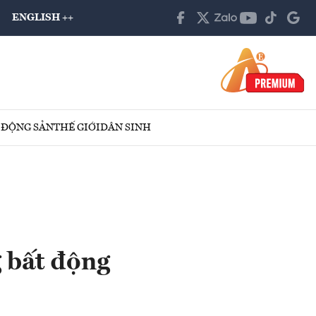
ENGLISH ++
 ĐỘNG SẢN
THẾ GIỚI
DÂN SINH
g bất động