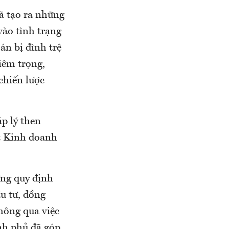
ã tạo ra những
vào tình trạng
án bị đình trệ
iêm trọng,
 chiến lược
p lý then
ật Kinh doanh
ững quy định
ầu tư, đồng
hông qua việc
nh phủ đã góp