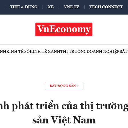
TIÊU & DÙNG
XE
VNE TV
TECH CONNECT
ÍNH
KINH TẾ SỐ
KINH TẾ XANH
THỊ TRƯỜNG
DOANH NGHIỆP
BẤT
BẤT ĐỘNG SẢN
h phát triển của thị trườn
sản Việt Nam