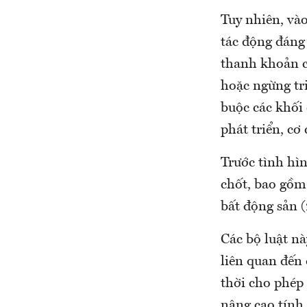
Tuy nhiên, và
tác động đáng 
thanh khoản cạ
hoặc ngừng tri
buộc các khối 
phát triển, cơ
Trước tình hì
chốt, bao gồm
bất động sản (
Các bộ luật n
liên quan đến 
thời cho phép
nâng cao tính