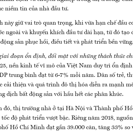
c niềm tin của nhà đầu tư.
 này giữ vai trò quan trọng, khi vừa hạn chế đầu c
c ngoài và khuyến khích đầu tư dài hạn, từ đó tạo 
 động sản phục hồi, điều tiết và phát triển bền vững
giai đoạn ổn định, đối mặt với những thách thức ch
5, nền kinh tế vĩ mô của Việt Nam duy trì ổn định 
DP trung bình đạt từ 6-7% mỗi năm. Dân số trẻ, th
 cải thiện và quá trình đô thị hóa diễn ra mạnh m
ng dịch bất động sản với hầu hết các phân khúc.
h đó, thị trường nhà ở tại Hà Nội và Thành phố H
 tốc độ phát triển vượt bậc. Riêng năm 2018, nguồ
hố Hồ Chí Minh đạt gần 39.000 căn, tăng 33% so 