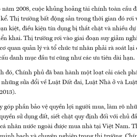
o năm 2008, cuộc khủng hoảng tài chính toàn cầu đ
kể. Thị trường bất động sản trong thời gian đó rơi 
n kiệt, điều kiện tín dụng bị thắt chặt và nhiều dự 
ển khai. Thị trường rơi vào giai đoạn suy giảm ngh
cơ quan quản lý và tổ chức tư nhân phải rà soát lại
 cấu danh mục đầu tư cũng như các ưu tiên dài hạn.
nh đó, Chính phủ đã ban hành một loạt cải cách phá
 những sửa đổi về Luật Đất đai, Luật Nhà ở và Lu
2013).
ày góp phần bảo vệ quyền lợi người mua, làm rõ nh
quyền sử dụng đất, siết chặt quy định đối với chủ đ
 cá nhân nước ngoài được mua nhà tại Việt Nam. T
 minh bạch và chuyên nghiệp trong thị trường, Chí