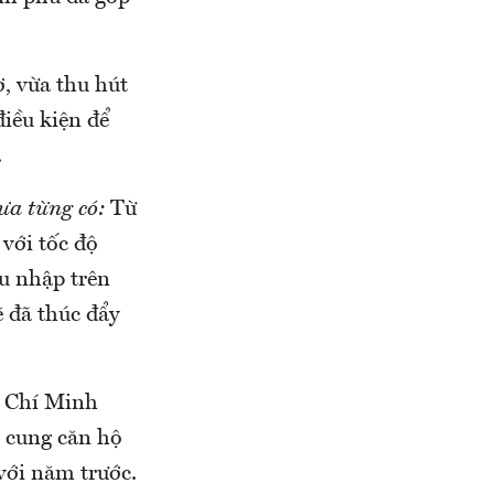
ơ, vừa thu hút
điều kiện để
.
ưa từng có:
Từ
với tốc độ
u nhập trên
ẽ đã thúc đẩy
ồ Chí Minh
n cung căn hộ
với năm trước.