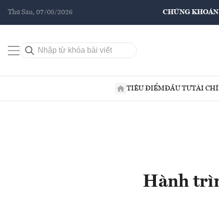
Thứ Sáu, 07/08/2026
CHỨNG KHOÁN
TIÊU ĐIỂM
ĐẦU TƯ
TÀI CH
Hành trìn