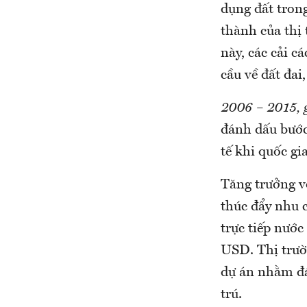
dụng đất trong
thành của thị 
này, các cải 
cầu về đất đai
2006 – 2015, 
đánh dấu bước
tế khi quốc g
Tăng trưởng v
thúc đẩy nhu 
trực tiếp nước
USD. Thị trườn
dự án nhằm đá
trú.