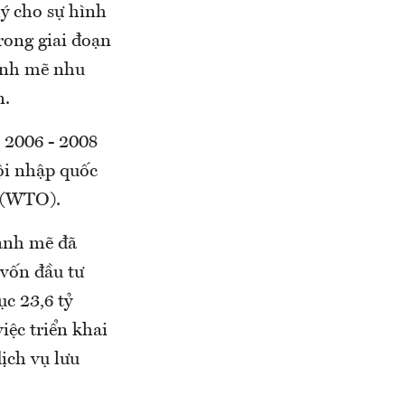
lý cho sự hình
Trong giai đoạn
mạnh mẽ nhu
n.
2006 - 2008
ội nhập quốc
i (WTO).
mạnh mẽ đã
 vốn đầu tư
ục 23,6 tỷ
iệc triển khai
ịch vụ lưu