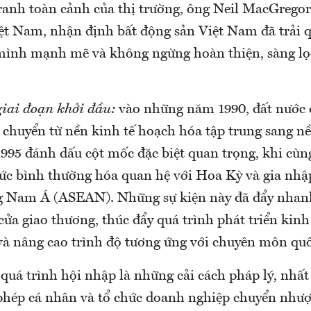
tranh toàn cảnh của thị trường, ông Neil MacGrego
Việt Nam, nhận định bất động sản Việt Nam đã trải
mình mạnh mẽ và không ngừng hoàn thiện, sàng lọ
giai đoạn khởi đầu:
vào những năm 1990, đất nước 
 chuyển từ nền kinh tế hoạch hóa tập trung sang nề
995 đánh dấu cột mốc đặc biệt quan trọng, khi cùng
c bình thường hóa quan hệ với Hoa Kỳ và gia nh
g Nam Á (ASEAN). Những sự kiện này đã đẩy nhanh
ửa giao thương, thúc đẩy quá trình phát triển kinh 
và nâng cao trình độ tương ứng với chuyên môn quố
quá trình hội nhập là những cải cách pháp lý, nhất
 phép cá nhân và tổ chức doanh nghiệp chuyển như