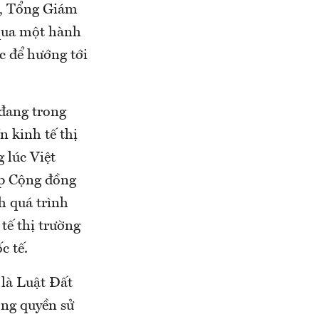
r, Tổng Giám
 qua một hành
c để hướng tới
đang trong
n kinh tế thị
 lúc Việt
ập Cộng đồng
 quá trình
tế thị trường
c tế.
 là Luật Đất
ợng quyền sử