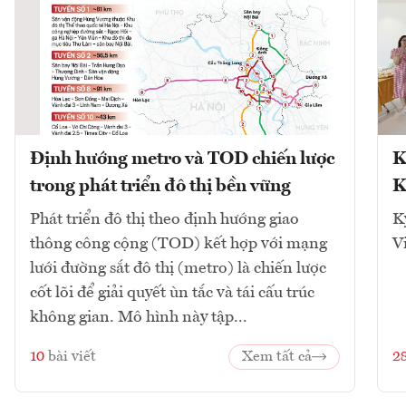
Định hướng metro và TOD chiến lược
K
trong phát triển đô thị bền vững
K
Phát triển đô thị theo định hướng giao
K
thông công cộng (TOD) kết hợp với mạng
V
lưới đường sắt đô thị (metro) là chiến lược
cốt lõi để giải quyết ùn tắc và tái cấu trúc
không gian. Mô hình này tập...
10
bài viết
Xem tất cả
2