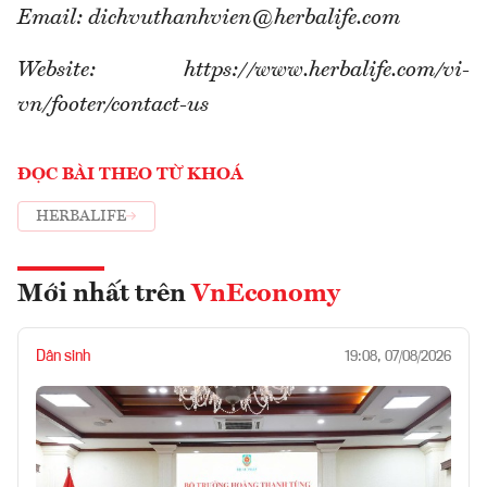
Email: dichvuthanhvien@herbalife.com
Website: https://www.herbalife.com/vi-
vn/footer/contact-us
ĐỌC BÀI THEO TỪ KHOÁ
HERBALIFE
Mới nhất trên
VnEconomy
Dân sinh
19:08, 07/08/2026