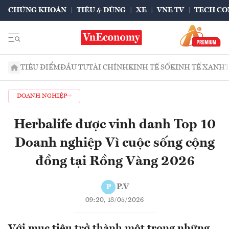
CHỨNG KHOÁN
TIÊU & DÙNG
XE
VNE TV
TECH CO
TIÊU ĐIỂM
ĐẦU TƯ
TÀI CHÍNH
KINH TẾ SỐ
KINH TẾ XANH
DOANH NGHIỆP
Herbalife được vinh danh Top 10
Doanh nghiệp Vì cuộc sống cộng
đồng tại Rồng Vàng 2026
P.V
P
09:20, 18/05/2026
Với mục tiêu trở thành một trong những