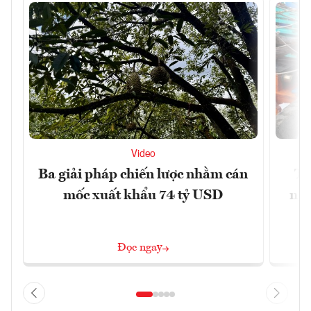
Video
Ba giải pháp chiến lược nhằm cán
Th
mốc xuất khẩu 74 tỷ USD
ngh
Đọc ngay