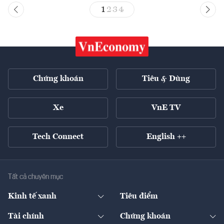
1
2
3
4
Chứng khoán
Tiêu & Dùng
Xe
VnE TV
Tech Connect
English ++
Tất cả chuyên mục
Kinh tế xanh
Tiêu điểm
Chuyển động xanh
Tài chính
Chứng khoán