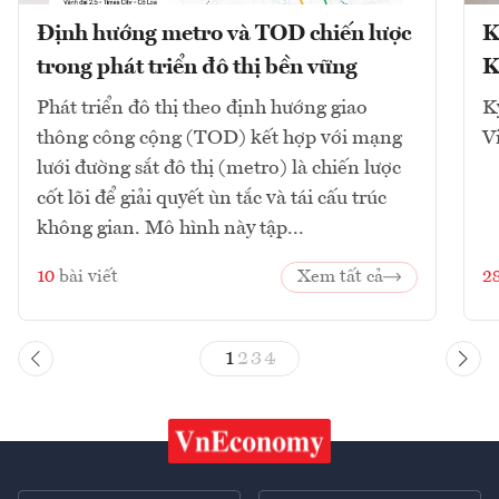
Định hướng metro và TOD chiến lược
K
trong phát triển đô thị bền vững
K
Phát triển đô thị theo định hướng giao
K
thông công cộng (TOD) kết hợp với mạng
V
lưới đường sắt đô thị (metro) là chiến lược
cốt lõi để giải quyết ùn tắc và tái cấu trúc
không gian. Mô hình này tập...
10
bài viết
Xem tất cả
2
1
2
3
4