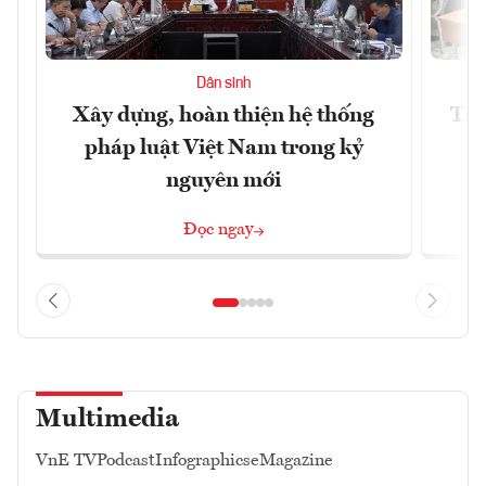
Dân sinh
Xây dựng, hoàn thiện hệ thống
Tiế
pháp luật Việt Nam trong kỷ
s
nguyên mới
Đọc ngay
Multimedia
VnE TV
Podcast
Infographics
eMagazine