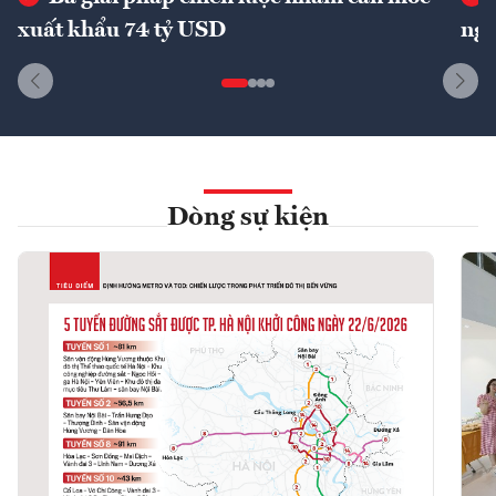
xuất khẩu 74 tỷ USD
ngu
Dòng sự kiện