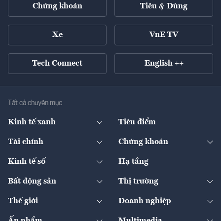
Chứng khoán
Tiêu & Dùng
Xe
VnE TV
Tech Connect
English ++
Tất cả chuyên mục
Kinh tế xanh
Tiêu điểm
Chuyển động xanh
Tài chính
Chứng khoán
Pháp lý
Ngân hàng
Doanh nghiệp niêm yết
Kinh tế số
Hạ tầng
Thương hiệu xanh
Thị trường vốn
Thị trường
Sản phẩm - Thị trường
Bất động sản
Thị trường
Diễn đàn
Thuế
Đầu tư
Tài sản số
Chính sách
Xuất nhập khẩu
Thế giới
Doanh nghiệp
Bảo hiểm
Quốc tế
Dịch vụ số
Thị trường
Khung pháp lý
Kinh tế
Chuyển động