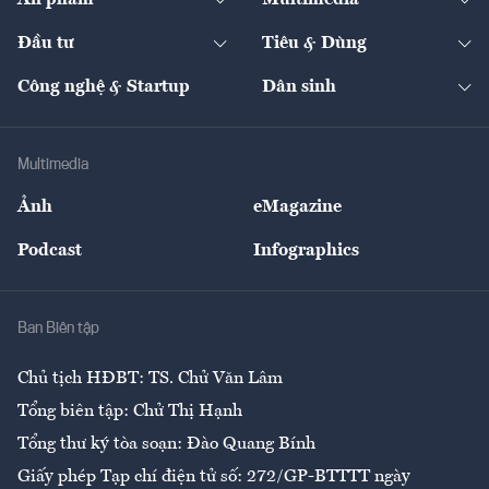
Ấn phẩm
Multimedia
Khung pháp lý
Start-up
Dự án
Công nghiệp
Chuyển động 24h
Đối thoại
The Guide
Video
Đầu tư
Tiêu & Dùng
Quản trị số
Cafe BĐS
Thị trường
Kinh doanh
Kết nối
Tạp chí kinh tế Việt Nam
eMagazine
Nhà đầu tư
Du lịch
Công nghệ & Startup
Dân sinh
Tư vấn
Nông sản
Doanh nhân
Tư vấn Tiêu & Dùng
Infographics
Hạ tầng
Sức khỏe
Khung pháp lý
Doanh nghiệp
Địa phương
Thị trường
Bảo hiểm
Multimedia
Sự kiện
Nhân lực
Ảnh
eMagazine
Đẹp +
An sinh
Podcast
Infographics
Giải trí
Y tế
Nhà
Ban Biên tập
Ẩm thực
Chủ tịch HĐBT: TS. Chử Văn Lâm
Tổng biên tập: Chử Thị Hạnh
Tổng thư ký tòa soạn: Đào Quang Bính
Giấy phép Tạp chí điện tử số: 272/GP-BTTTT ngày