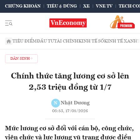
CHỨNG KHOÁN
TIÊU & DÙNG
XE
VNE TV
TECH CO
TIÊU ĐIỂM
ĐẦU TƯ
TÀI CHÍNH
KINH TẾ SỐ
KINH TẾ XANH
DÂN SINH
Chính thức tăng lương cơ sở lên
2,53 triệu đồng từ 1/7
Nhật Dương
N
08:53, 17/05/2026
Mức lương cơ sở đối với cán bộ, công chức,
viên chức và lực lượng vũ trang được điều