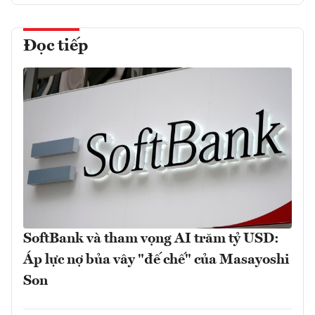
Đọc tiếp
SoftBank và tham vọng AI trăm tỷ USD:
Áp lực nợ bủa vây "đế chế" của Masayoshi
Son