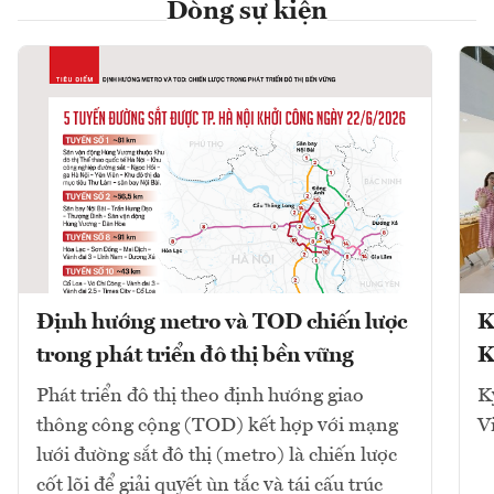
Dòng sự kiện
Định hướng metro và TOD chiến lược
K
trong phát triển đô thị bền vững
K
Phát triển đô thị theo định hướng giao
K
thông công cộng (TOD) kết hợp với mạng
V
lưới đường sắt đô thị (metro) là chiến lược
cốt lõi để giải quyết ùn tắc và tái cấu trúc