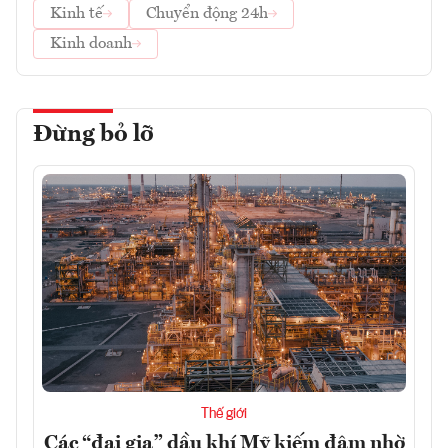
Kinh tế
Chuyển động 24h
Kinh doanh
Đừng bỏ lỡ
Thế giới
Các “đại gia” dầu khí Mỹ kiếm đậm nhờ