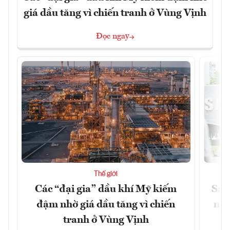
giá dầu tăng vì chiến tranh ở Vùng Vịnh
Đọc ngay
Thế giới
Các “đại gia” dầu khí Mỹ kiếm
Sam
đậm nhờ giá dầu tăng vì chiến
ngh
tranh ở Vùng Vịnh