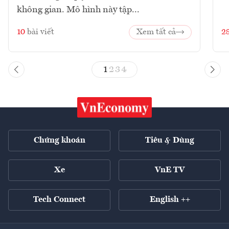
không gian. Mô hình này tập...
10
bài viết
Xem tất cả
2
1
2
3
4
Chứng khoán
Tiêu & Dùng
Xe
VnE TV
Tech Connect
English ++