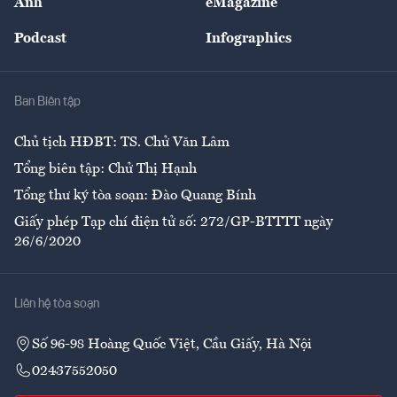
Ảnh
eMagazine
Đẹp +
An sinh
Podcast
Infographics
Giải trí
Y tế
Nhà
Ban Biên tập
Ẩm thực
Chủ tịch HĐBT: TS. Chử Văn Lâm
Tổng biên tập: Chử Thị Hạnh
Tổng thư ký tòa soạn: Đào Quang Bính
Giấy phép Tạp chí điện tử số: 272/GP-BTTTT ngày
26/6/2020
Liên hệ tòa soạn
Số 96-98 Hoàng Quốc Việt, Cầu Giấy, Hà Nội
02437552050