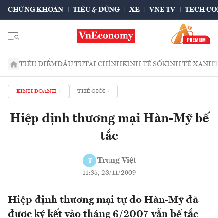
CHỨNG KHOÁN
TIÊU & DÙNG
XE
VNE TV
TECH CO
TIÊU ĐIỂM
ĐẦU TƯ
TÀI CHÍNH
KINH TẾ SỐ
KINH TẾ XANH
KINH DOANH
THẾ GIỚI
Hiệp định thương mại Hàn-Mỹ bế
tắc
Trung Việt
T
11:35, 23/11/2009
Hiệp định thương mại tự do Hàn-Mỹ đã
được ký kết vào tháng 6/2007 vẫn bế tắc