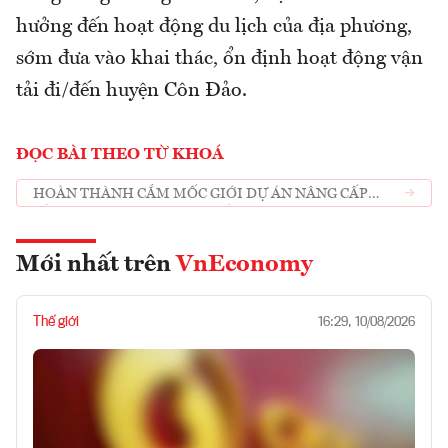
hưởng đến hoạt động du lịch của địa phương,
sớm đưa vào khai thác, ổn định hoạt động vận
tải đi/đến huyện Côn Đảo.
ĐỌC BÀI THEO TỪ KHOÁ
HOÀN THÀNH CẮM MỐC GIỚI DỰ ÁN NÂNG CẤP
CẢNG HÀNG KHÔNG CÔN ĐẢO NGAY TRONG QUÝ 3
Mới nhất trên
VnEconomy
Thế giới
16:29, 10/08/2026