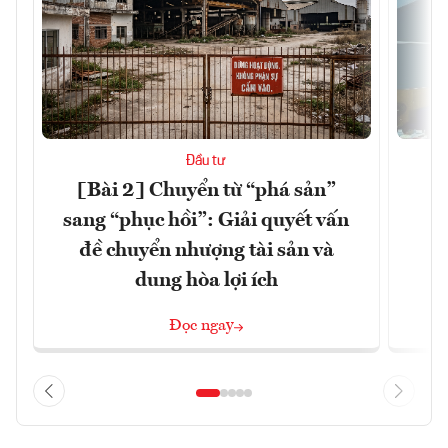
Đầu tư
[Bài 2] Chuyển từ “phá sản”
K
sang “phục hồi”: Giải quyết vấn
đề chuyển nhượng tài sản và
dung hòa lợi ích
Đọc ngay