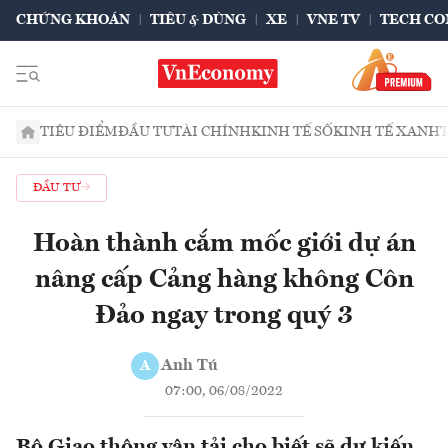
CHỨNG KHOÁN
TIÊU & DÙNG
XE
VNE TV
TECH CO
TIÊU ĐIỂM
ĐẦU TƯ
TÀI CHÍNH
KINH TẾ SỐ
KINH TẾ XANH
ĐẦU TƯ
Hoàn thành cắm mốc giới dự án
nâng cấp Cảng hàng không Côn
Đảo ngay trong quý 3
Anh Tú
A
07:00, 06/08/2022
Bộ Giao thông vận tải cho biết sẽ dự kiến