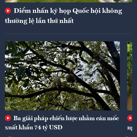
Điểm nhấn kỳ họp Quốc hội không
thường lệ lần thứ nhất
Ba giải pháp chiến lược nhằm cán mốc
xuất khẩu 74 tỷ USD
ngu