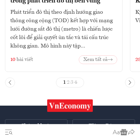
trong phát triển đô thị bền vững
K
Phát triển đô thị theo định hướng giao
K
thông công cộng (TOD) kết hợp với mạng
V
lưới đường sắt đô thị (metro) là chiến lược
cốt lõi để giải quyết ùn tắc và tái cấu trúc
không gian. Mô hình này tập...
10
bài viết
Xem tất cả
2
1
2
3
4
Chứng khoán
Tiêu & Dùng