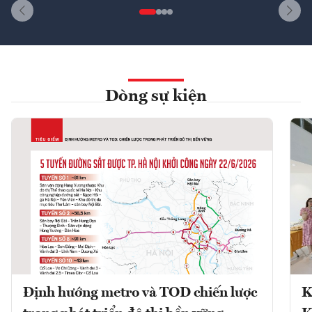
Dòng sự kiện
Định hướng metro và TOD chiến lược
K