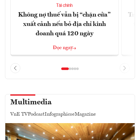
Tài chính
Không nợ thuế vẫn bị “chặn cửa”
Tron
xuất cảnh nếu bỏ địa chỉ kinh
từ
doanh quá 120 ngày
Đọc ngay
Multimedia
VnE TV
Podcast
Infographics
eMagazine