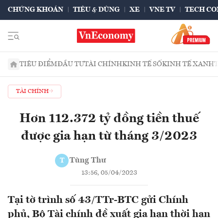
CHỨNG KHOÁN
TIÊU & DÙNG
XE
VNE TV
TECH CO
TIÊU ĐIỂM
ĐẦU TƯ
TÀI CHÍNH
KINH TẾ SỐ
KINH TẾ XANH
TÀI CHÍNH
Hơn 112.372 tỷ đồng tiền thuế
được gia hạn từ tháng 3/2023
Tùng Thư
T
13:56, 05/04/2023
Tại tờ trình số 43/TTr-BTC gửi Chính
phủ, Bộ Tài chính đề xuất gia hạn thời hạn