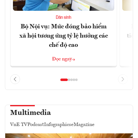
Dân sinh
Bộ Nội vụ: Mức đóng bảo hiểm
Bộ
xã hội tương ứng tỷ lệ hưởng các
tiề
chế độ cao
Đọc ngay
Multimedia
VnE TV
Podcast
Infographics
eMagazine