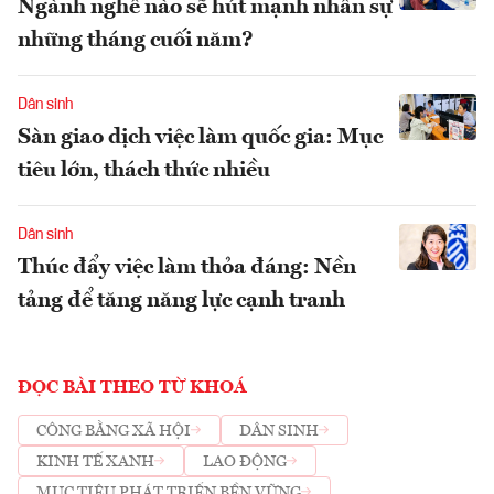
Ngành nghề nào sẽ hút mạnh nhân sự
những tháng cuối năm?
Dân sinh
Sàn giao dịch việc làm quốc gia: Mục
tiêu lớn, thách thức nhiều
Dân sinh
Thúc đẩy việc làm thỏa đáng: Nền
tảng để tăng năng lực cạnh tranh
ĐỌC BÀI THEO TỪ KHOÁ
CÔNG BẰNG XÃ HỘI
DÂN SINH
KINH TẾ XANH
LAO ĐỘNG
MỤC TIÊU PHÁT TRIỂN BỀN VỮNG