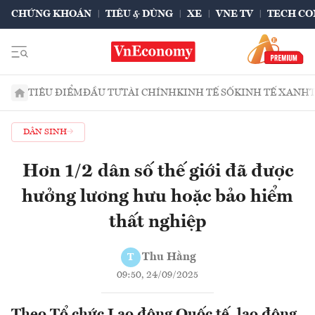
CHỨNG KHOÁN
TIÊU & DÙNG
XE
VNE TV
TECH CO
TIÊU ĐIỂM
ĐẦU TƯ
TÀI CHÍNH
KINH TẾ SỐ
KINH TẾ XANH
DÂN SINH
Hơn 1/2 dân số thế giới đã được
hưởng lương hưu hoặc bảo hiểm
thất nghiệp
Thu Hằng
T
09:50, 24/09/2025
Theo Tổ chức Lao động Quốc tế, lao động