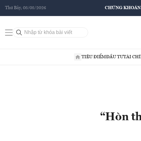
Thứ Bảy, 08/08/2026
CHỨNG KHOÁN
TIÊU ĐIỂM
ĐẦU TƯ
TÀI CH
“Hòn th