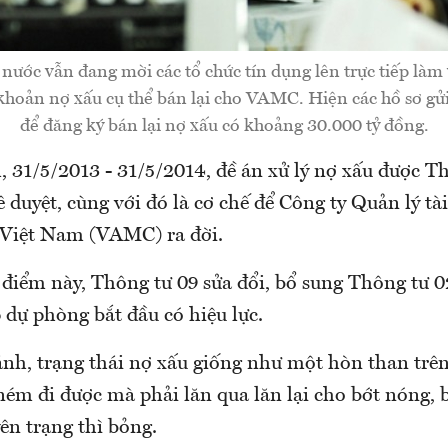
ước vẫn đang mời các tổ chức tín dụng lên trực tiếp làm 
khoản nợ xấu cụ thể bán lại cho VAMC. Hiện các hồ sơ gửi
để đăng ký bán lại nợ xấu có khoảng 30.000 tỷ đồng.
 31/5/2013 - 31/5/2014, đề án xử lý nợ xấu được T
duyệt, cùng với đó là cơ chế để Công ty Quản lý tài
 Việt Nam (VAMC) ra đời.
 điểm này, Thông tư 09 sửa đổi, bổ sung Thông tư 0
p dự phòng bắt đầu có hiệu lực.
ánh, trạng thái nợ xấu giống như một hòn than trên
ném đi được mà phải lăn qua lăn lại cho bớt nóng, 
ên trạng thì bỏng.