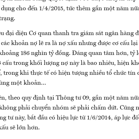
p dụng cho đến 1/4/2015, tức thêm gần một năm nữa
trạng.
ệu đại diện Cơ quan thanh tra giám sát ngân hàng đ
các khoản nợ lẽ ra là nợ xấu nhưng được cơ cấu lại
khoảng 186 nghìn tỷ đồng. Đáng quan tâm hơn, tỷ l
ơ cấu trong khối lượng nợ này là bao nhiêu, hiện k
, trong khi thực tế có hiện tượng nhiều tổ chức tín 
o cùng một khoản…
n, theo quy định tại Thông tư 09, gần một năm nữa 
 không phải chuyển nhóm sẽ phải chấm dứt. Cũng n
g tư này, bắt đầu có hiệu lực từ 1/6/2014, áp lực đối
xấu sẽ lớn hơn.