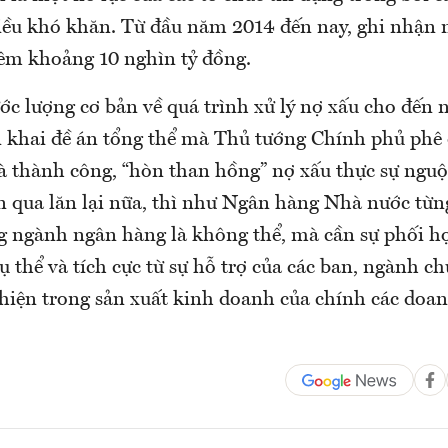
ều khó khăn. Từ đầu năm 2014 đến nay, ghi nhận nố
hêm khoảng 10 nghìn tỷ đồng.
c lượng cơ bản về quá trình xử lý nợ xấu cho đến n
 khai đề án tổng thể mà Thủ tướng Chính phủ phê 
 và thành công, “hòn than hồng” nợ xấu thực sự ngu
n qua lăn lại nữa, thì như Ngân hàng Nhà nước từ
ng ngành ngân hàng là không thể, mà cần sự phối 
 thể và tích cực từ sự hỗ trợ của các ban, ngành c
 thiện trong sản xuất kinh doanh của chính các doa
.