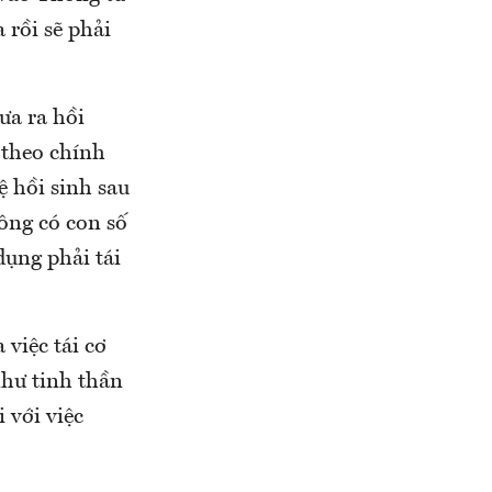
 rồi sẽ phải
ưa ra hồi
 theo chính
ệ hồi sinh sau
hông có con số
dụng phải tái
việc tái cơ
hư tinh thần
 với việc