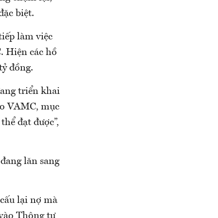
ặc biệt.
iếp làm việc
. Hiện các hồ
tỷ đồng.
ang triển khai
 cho VAMC, mục
thể đạt được”,
 đang lăn sang
 cấu lại nợ mà
vào Thông tư