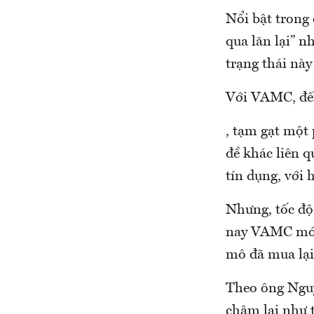
Nổi bật trong 
qua lăn lại” n
trạng thái này
Với VAMC, đến
, tạm gạt một
đề khác liên q
tín dụng, với 
Nhưng, tốc độ
nay VAMC mới 
mô đã mua lại
Theo ông Ngu
chậm lại như t