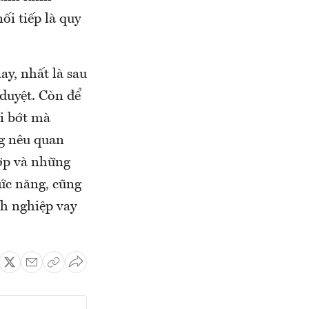
i tiếp là quy
ay, nhất là sau
duyệt. Còn để
ội bớt mà
ng nêu quan
hợp và những
hức năng, cũng
nh nghiệp vay