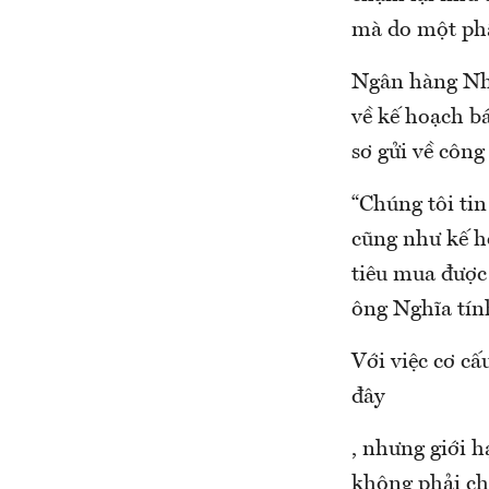
mà do một phầ
Ngân hàng Nhà
về kế hoạch b
sơ gửi về công
“Chúng tôi ti
cũng như kế h
tiêu mua được
ông Nghĩa tín
Với việc cơ cấ
đây
, nhưng giới h
không phải ch