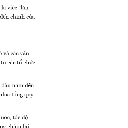
là việc “lăn
 đến chính của
ó và các vấn
từ các tổ chức
ừ đầu năm đến
 đưa tổng quy
ước, tốc độ
ống chậm lại,