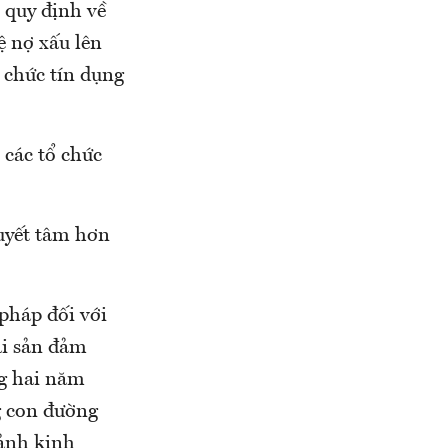
 quy định về
ệ nợ xấu lên
 chức tín dụng
 các tổ chức
quyết tâm hơn
pháp đối với
ài sản đảm
ng hai năm
g con đường
cảnh kinh