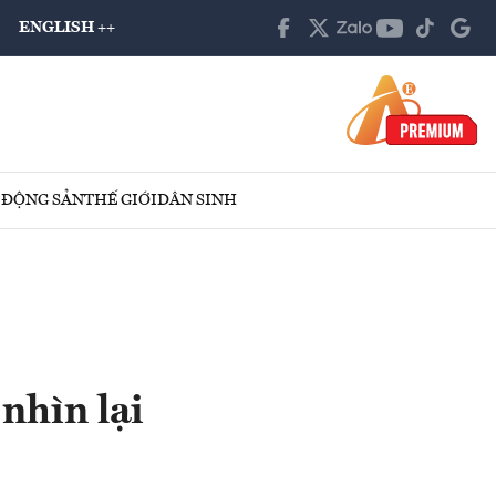
ENGLISH ++
 ĐỘNG SẢN
THẾ GIỚI
DÂN SINH
nhìn lại