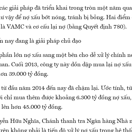
các giải pháp đã triển khai trong tròn một năm qua 
hư vậy để nợ xấu bớt nóng, tránh bị bỏng. Hai điểm
 là VAMC và cơ cấu lại nợ (bằng Quyết định 780).
 nay đang là giải pháp chủ đạo
 phần lớn nợ xấu sang một bên cho dễ xử lý chính n
uan. Cuối 2013, công ty này dồn dập mua lại nợ xấu 
hơn 39.000 tỷ đồng.
 từ đầu năm 2014 đến nay đã chậm lại. Ước tính, t
chỉ mua thêm được khoảng 6.300 tỷ đồng nợ xấu,
 lên hơn 45.000 tỷ đồng.
yễn Hữu Nghĩa, Chánh thanh tra Ngân hàng Nhà n
rên không phải là tiến độ xử lý nợ xấu trong hệ th