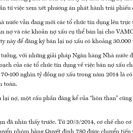
n từ việc xem xét phương án phát hành trái phiếu đ
 nước vẫn đang mời các tổ chức tín dụng lên trực t
án nợ và các khoản nợ xấu cụ thể bán lại cho VAMC
 ty này để đăng ký bán lại nợ xấu có khoảng 30.000 
n tưởng, với những giải pháp Ngân hàng Nhà nước đ
oạch của các tổ chức tín dụng về việc bán nợ xấu
 70-100 nghìn tỷ đồng nợ xấu trong năm 2014 là có 
h toán.
u lại nợ, một cấu phần đáng kể của “hòn than” cũng
ạn đã nhìn thấy trước. Từ 20/3/2014, cơ chế cho cơ
uyển nhóm bằng Quyết định 780 được chuyển tiếp 