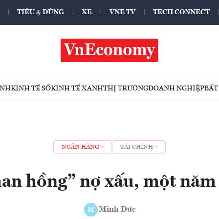
TIÊU & DÙNG
XE
VNE TV
TECH CONNECT
ÍNH
KINH TẾ SỐ
KINH TẾ XANH
THỊ TRƯỜNG
DOANH NGHIỆP
BẤT
NGÂN HÀNG
TÀI CHÍNH
an hồng” nợ xấu, một năm 
Minh Đức
M