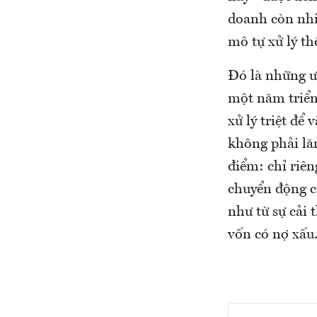
doanh còn nhi
mô tự xử lý t
Đó là những ướ
một năm triển
xử lý triệt để
không phải lă
điểm: chỉ riê
chuyển động cụ
như từ sự cải
vốn có nợ xấu