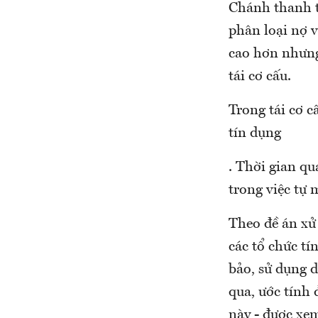
Chánh thanh t
phân loại nợ v
cao hơn nhưng 
tái cơ cấu.
Trong tái cơ c
tín dụng
. Thời gian qu
trong việc tự
Theo đề án xử
các tổ chức tí
bảo, sử dụng d
qua, ước tính 
này - được xem