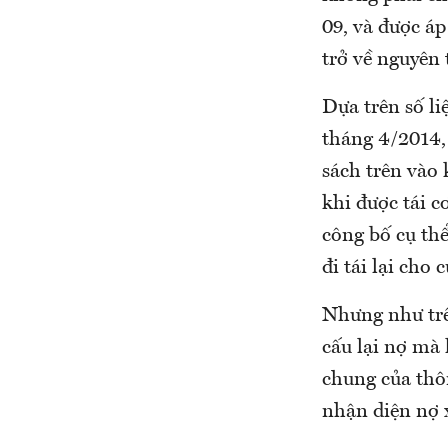
09, và được á
trở về nguyên 
Dựa trên số li
tháng 4/2014, 
sách trên vào 
khi được tái c
công bố cụ thể
đi tái lại ch
Nhưng như trê
cấu lại nợ mà
chung của thôn
nhận diện nợ 