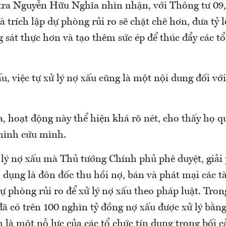
ra Nguyễn Hữu Nghĩa nhìn nhận, với Thông tư 09,
à trích lập dự phòng rủi ro sẽ chặt chẽ hơn, đưa tỷ l
sát thực hơn và tạo thêm sức ép để thúc đẩy các tổ
ấu, việc tự xử lý nợ xấu cũng là một nội dung đối với
a, hoạt động này thể hiện khá rõ nét, cho thấy họ 
 mình cứu mình.
 lý nợ xấu mà Thủ tướng Chính phủ phê duyệt, giải 
n dụng là đôn đốc thu hồi nợ, bán và phát mại các t
ự phòng rủi ro để xử lý nợ xấu theo pháp luật. Tro
đã có trên 100 nghìn tỷ đồng nợ xấu được xử lý bằn
 là một nỗ lực của các tổ chức tín dụng trong bối 