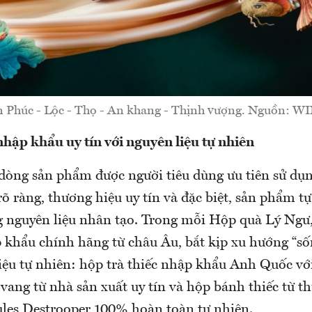
ện Phúc - Lộc - Thọ - An khang - Thịnh vượng. Nguồn:
hập khẩu uy tín với nguyên liệu tự nhiên
 dòng sản phẩm được người tiêu dùng ưu tiên sử dụ
õ ràng, thương hiệu uy tín và đặc biệt, sản phẩm t
 nguyên liệu nhân tạo. Trong mỗi Hộp quà Lý Ngư
 khẩu chính hãng từ châu Âu, bắt kịp xu hướng “số
iệu tự nhiên: hộp trà thiếc nhập khẩu Anh Quốc với
 vang từ nhà sản xuất uy tín và hộp bánh thiếc từ t
ules Destrooper 100% hoàn toàn tự nhiên.