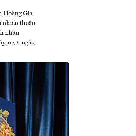
ủa Hoàng Gia
ự nhiên thuần
nh nhân
ậy, ngọt ngào,