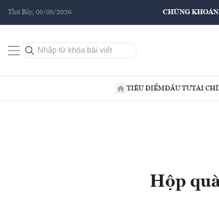
Thứ Bảy, 08/08/2026
CHỨNG KHOÁN
TIÊU ĐIỂM
ĐẦU TƯ
TÀI CH
Hộp quà