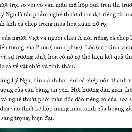
ượt trội so với vô vàn mẫu mã hộp quà trên thị trườ
Lý Ngư là tác phẩm nghệ thuật được đặt riêng từ họ
h ảnh cá chép trong mùa hoa xuân nở rộ.
của người Việt và người châu Á nói riêng, cá chép 
iểu tượng của Phúc (hạnh phúc), Lộc (sự thịnh vượn
và sự trường tồn), hoa cỏ nở rộ thể hiện kết quả t
úc cả về vật chất và tinh thần.
tặng Lý Ngư, hình ảnh hai chú cá chép uốn thành v
tượng của cân bằng, an yên. Hơi hướng dân gian thể
 và nghệ thuật phối màu độc đáo riêng có của họa 
 đưa vào thiết kế hộp mang màu xanh của hoàng gi
 sang trọng, hiện đại.