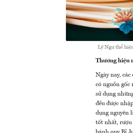
Lý Ngư thể hi
Thương hiệu n
Ngày nay, các
có nguồn gốc r
sử dụng những
đều được nhập
dụng nguyên l
tốt nhất, rượu
bánh quy Bỉ J