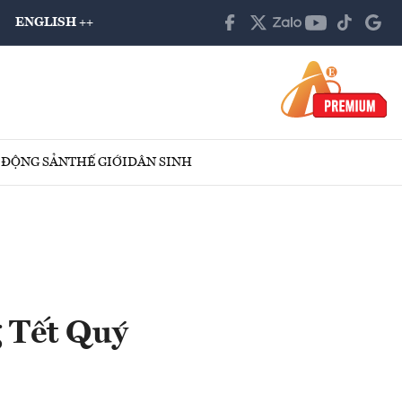
ENGLISH ++
 ĐỘNG SẢN
THẾ GIỚI
DÂN SINH
 Tết Quý