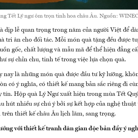
ặng Tết Lý ngư ôm trọn tinh hoa châu Âu. Nguồn: WIN
là dịp lễ quan trọng trong năm của người Việt để d
 tri ân cho đối tác. Mỗi món quà tặng đều được t
guồn gốc, chất lượng và mẫu mã để thể hiện đẳng c
ư sự chỉn chu, tinh tế trong việc lựa chọn quà.
 nay là những món quà được đầu tư kỹ lưỡng, khôn
n có ý nghĩa, có thiết kế mang bản sắc riêng đi c
y tín. Hộp quà Lý Ngư xuất hiện trong mùa Tết Qu
hu hút nhiều sự chú ý bởi sự kết hợp của nghệ thuật
trên thiết kế châu Âu lịch lãm, sang trọng.
ớng với thiết kế tranh dân gian độc bản đầy ý ng