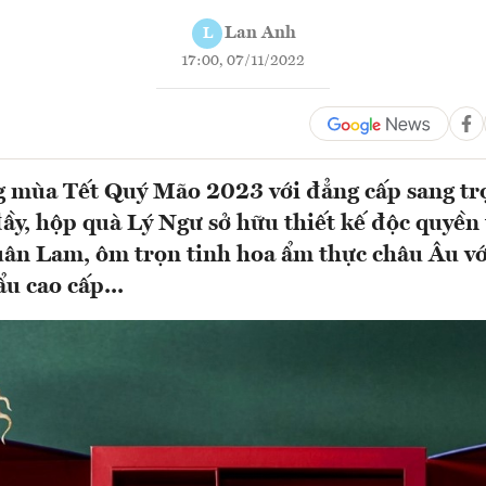
Lan Anh
L
17:00, 07/11/2022
g mùa Tết Quý Mão 2023 với đẳng cấp sang trọ
ầy, hộp quà Lý Ngư sở hữu thiết kế độc quyền 
uân Lam, ôm trọn tinh hoa ẩm thực châu Âu 
u cao cấp...