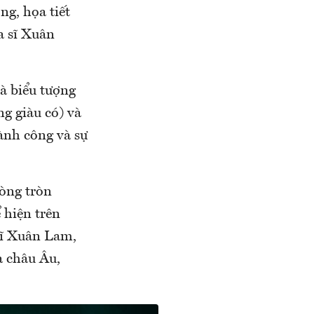
ng, họa tiết
a sĩ Xuân
là biểu tượng
g giàu có) và
hành công và sự
òng tròn
 hiện trên
sĩ Xuân Lam,
a châu Âu,