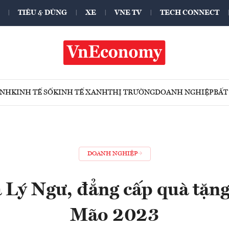
TIÊU & DÙNG
XE
VNE TV
TECH CONNECT
ÍNH
KINH TẾ SỐ
KINH TẾ XANH
THỊ TRƯỜNG
DOANH NGHIỆP
BẤT
DOANH NGHIỆP
 Lý Ngư, đẳng cấp quà tặng
Mão 2023