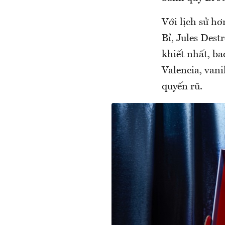
Với lịch sử h
Bỉ, Jules Des
khiết nhất, b
Valencia, van
quyến rũ.