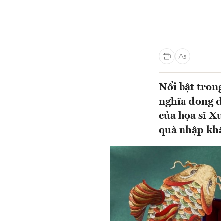
Nổi bật tron
nghĩa đong đ
của họa sĩ X
quà nhập khẩ