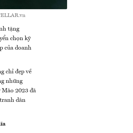
ECELLAR.vn
ành tặng
uyển chọn kỹ
ấp của doanh
g chỉ đẹp về
ùng những
ý Mão 2023 đã
 tranh dân
hĩa