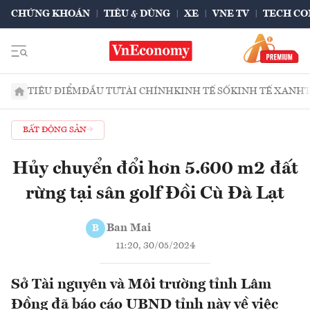
CHỨNG KHOÁN
TIÊU & DÙNG
XE
VNE TV
TECH CO
TIÊU ĐIỂM
ĐẦU TƯ
TÀI CHÍNH
KINH TẾ SỐ
KINH TẾ XANH
BẤT ĐỘNG SẢN
Hủy chuyển đổi hơn 5.600 m2 đất
rừng tại sân golf Đồi Cù Đà Lạt
Ban Mai
B
11:20, 30/05/2024
Sở Tài nguyên và Môi trường tỉnh Lâm
Đồng đã báo cáo UBND tỉnh này về việc