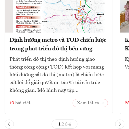
Định hướng metro và TOD chiến lược
K
trong phát triển đô thị bền vững
K
Phát triển đô thị theo định hướng giao
K
thông công cộng (TOD) kết hợp với mạng
V
lưới đường sắt đô thị (metro) là chiến lược
cốt lõi để giải quyết ùn tắc và tái cấu trúc
không gian. Mô hình này tập...
10
bài viết
Xem tất cả
2
1
2
3
4