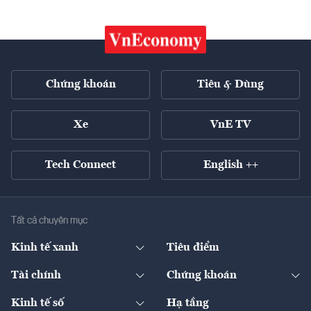
Chứng khoán
Tiêu & Dùng
Xe
VnE TV
Tech Connect
English ++
Tất cả chuyên mục
Kinh tế xanh
Tiêu điểm
Chuyển động xanh
Tài chính
Chứng khoán
Pháp lý
Ngân hàng
Doanh nghiệp niêm yết
Kinh tế số
Hạ tầng