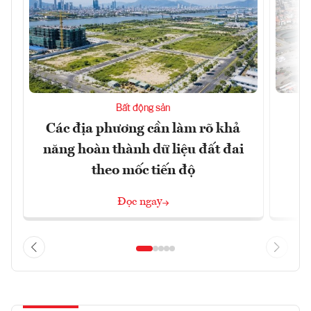
Bất động sản
Các địa phương cần làm rõ khả
Q
năng hoàn thành dữ liệu đất đai
h
theo mốc tiến độ
Đọc ngay