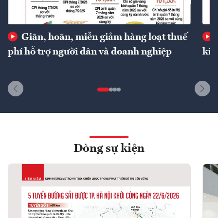
Giãn, hoãn, miễn giảm hàng loạt thuế
phí hỗ trợ người dân và doanh nghiệp
kin
Dòng sự kiện