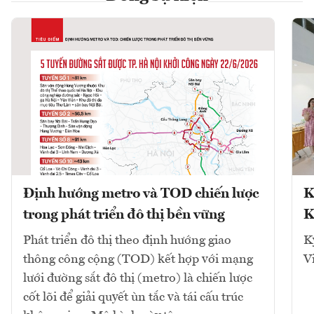
Định hướng metro và TOD chiến lược
K
trong phát triển đô thị bền vững
K
Phát triển đô thị theo định hướng giao
K
thông công cộng (TOD) kết hợp với mạng
V
lưới đường sắt đô thị (metro) là chiến lược
cốt lõi để giải quyết ùn tắc và tái cấu trúc