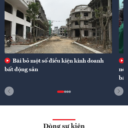
Bãi bỏ một số điều kiện kinh doanh
bất động sản
nôn
bất
Dòng sự kiện