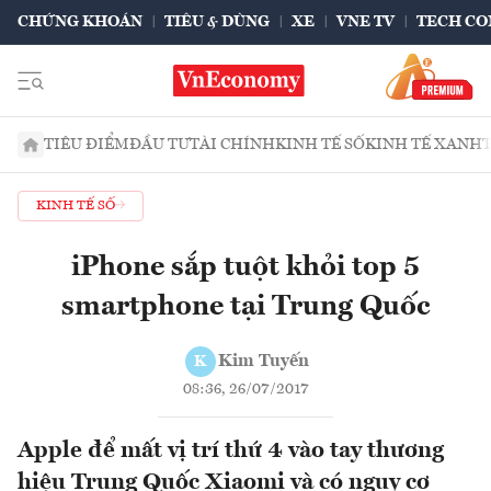
CHỨNG KHOÁN
TIÊU & DÙNG
XE
VNE TV
TECH CO
TIÊU ĐIỂM
ĐẦU TƯ
TÀI CHÍNH
KINH TẾ SỐ
KINH TẾ XANH
KINH TẾ SỐ
iPhone sắp tuột khỏi top 5
smartphone tại Trung Quốc
Kim Tuyến
K
08:36, 26/07/2017
Apple để mất vị trí thứ 4 vào tay thương
hiệu Trung Quốc Xiaomi và có nguy cơ