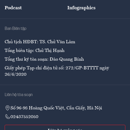
Đẹp +
An sinh
Podcast
Infographics
Giải trí
Y tế
Nhà
Ban Biên tập
Ẩm thực
Chủ tịch HĐBT: TS. Chử Văn Lâm
Tổng biên tập: Chử Thị Hạnh
Tổng thư ký tòa soạn: Đào Quang Bính
Giấy phép Tạp chí điện tử số: 272/GP-BTTTT ngày
26/6/2020
Liên hệ tòa soạn
Số 96-98 Hoàng Quốc Việt, Cầu Giấy, Hà Nội
02437552050