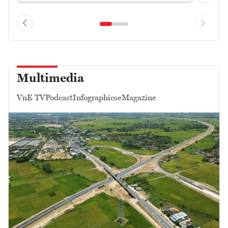
Multimedia
VnE TV
Podcast
Infographics
eMagazine