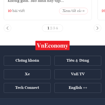
không gian. Mô hình này tập...
10
bài viết
Xem tất cả
2
1
2
3
4
Chứng khoán
Tiêu & Dùng
Xe
VnE TV
Tech Connect
English ++