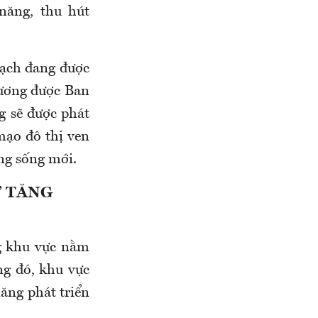
năng, thu hút
ạch đang được
rương được Ban
 sẽ được phát
mạo đô thị ven
ợng sống mới.
” TĂNG
ng khu vực nằm
ng đó, khu vực
năng phát triển