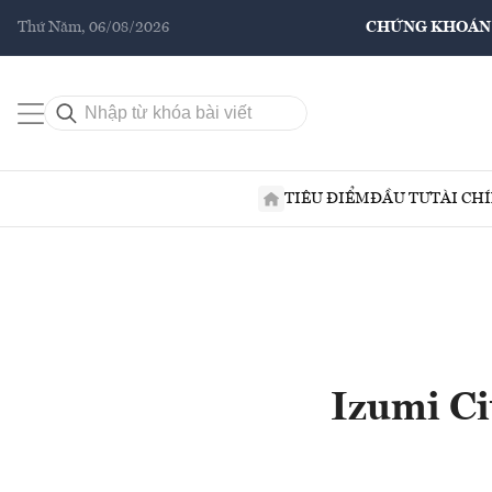
Thứ Năm, 06/08/2026
CHỨNG KHOÁN
TIÊU ĐIỂM
ĐẦU TƯ
TÀI CH
Izumi Ci