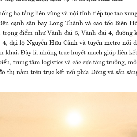
hống hạ tầng liên vùng và nội tỉnh tiếp tục tạo xung
 Bên cạnh sân bay Long Thành và cao tốc Biên Hò
h trọng điểm như Vành đai 3, Vành đai 4, đường 
 4, đại lộ Nguyễn Hữu Cảnh và tuyến metro nối d
ển khai. Đây là những trục huyết mạch giúp liên kế
biển, trung tâm logistics và các cực tăng trưởng, mở
 đô thị nằm trên trục kết nối phía Đông và sẵn sàn