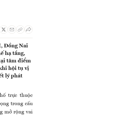
, Đồng Nai
ế hạ tầng,
 tại tâm điểm
hi hội tụ vị
t lý phát
hố trực thuộc
ọng trong cấu
ng mở rộng vai