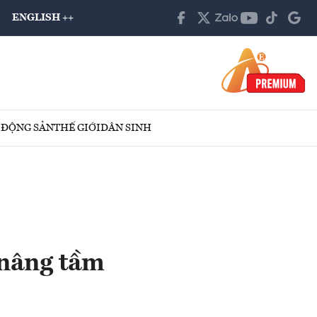
ENGLISH ++
 ĐỘNG SẢN
THẾ GIỚI
DÂN SINH
 nâng tầm