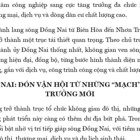
 tâm công nghiệp sang cực tăng trưởng đa chức 
ơng mại, dịch vụ và dòng dân cư chất lượng cao.
hành lang sông Đồng Nai từ Biên Hòa đến Nhơn Tr
ở thành một trục tái thiết quan trọng. Theo chủ t
ành ủy Đồng Nai thống nhất, không gian ven sông
ớng hiện đại, đồng bộ, từng bước hình thành diện 
, gắn với dịch vụ, công trình công cộng và chất lư
NAI: ĐÓN VẬN HỘI TỪ NHỮNG “MẠCH
TRƯỞNG MỚI
 trở thành trục tổ chức không gian đô thị, nhữ
 phát triển này càng có thêm dư địa bứt phá. Tro
bật nhờ vị trí tiếp giáp sông Đồng Nai, với tiềm 
 thị, thương mại, dịch vụ và du lịch sinh thái.