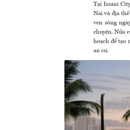
Tại Izumi Cit
Nai và địa thế
ven sông ngà
chuyện. Nửa c
hoạch để tạo 
an cư.