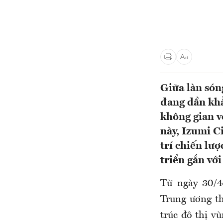
Giữa làn só
đang dần khẳ
không gian v
này, Izumi Ci
trí chiến lư
triển gắn với
Từ ngày 30/4
Trung ương t
trúc đô thị v