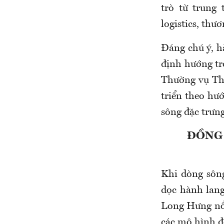
trò từ trung
logistics, thư
Đáng chú ý, 
định hướng tr
Thường vụ Th
triển theo hư
sông đặc trưng
ĐỒNG 
Khi dòng sông
dọc hành lang
Long Hưng nổi 
các mô hình đô