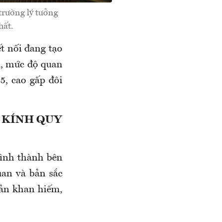
trường lý tưởng
hất.
t nối đang tạo
n, mức độ quan
5, cao gấp đôi
 KÍNH QUY
hình thành bên
uan và bản sắc
sản khan hiếm,