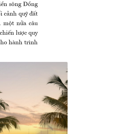
tiền sông Đồng
ối cảnh quỹ đất
à một nửa câu
chiến lược quy
cho hành trình