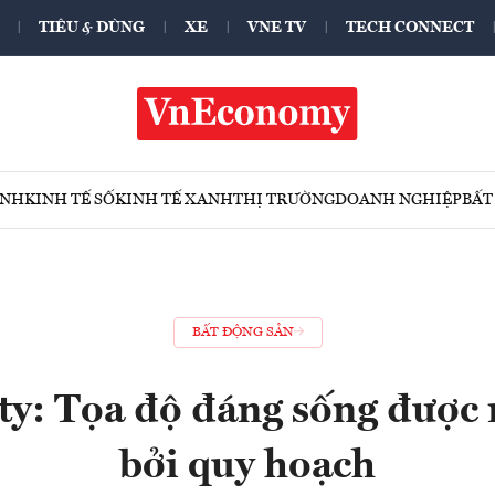
TIÊU & DÙNG
XE
VNE TV
TECH CONNECT
ÍNH
KINH TẾ SỐ
KINH TẾ XANH
THỊ TRƯỜNG
DOANH NGHIỆP
BẤT
BẤT ĐỘNG SẢN
ty: Tọa độ đáng sống được
bởi quy hoạch