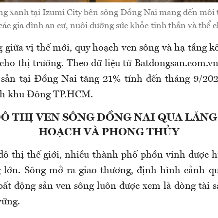
g xanh tại Izumi City bên sông Đồng Nai mang đến môi 
các gia đình an cư, nuôi dưỡng sức khỏe tinh thần và thể c
 giữa vị thế mới, quy hoạch ven sông và hạ tầng kế
t cho thị trường. Theo dữ liệu từ Batdongsan.com.v
sản tại Đồng Nai tăng 21% tính đến tháng 9/202
nh khu Đông TP.HCM.
ĐÔ THỊ VEN SÔNG ĐỒNG NAI QUA LĂNG
HOẠCH VÀ PHONG THỦY
 đô thị thế giới, nhiều thành phố phồn vinh được 
 lớn. Sông mở ra giao thương, định hình cảnh q
bất động sản ven sông luôn được xem là dòng tài 
vững.