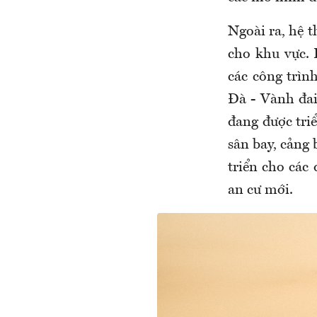
Ngoài ra, hệ t
cho khu vực.
các công trìn
Đà - Vành đai
đang được tri
sân bay, cảng 
triển cho các
an cư mới.