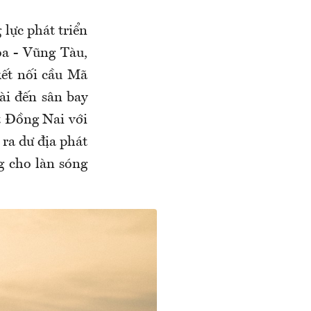
 lực phát triển
a - Vũng Tàu,
kết nối cầu Mã
ài đến sân bay
t Đồng Nai với
 ra dư địa phát
g cho làn sóng