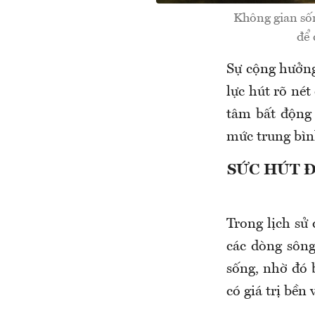
Không gian sốn
để 
Sự cộng hưởng
lực hút rõ né
tâm bất động 
mức trung bì
SỨC HÚT 
Trong lịch sử
các dòng sông
sống, nhờ đó 
có giá trị bền 