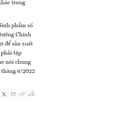
khác trong
 Sinh phẩm số
ủ tướng Chính
i để sản xuất
 phải tập
ne nói chung
à tháng 6/2022