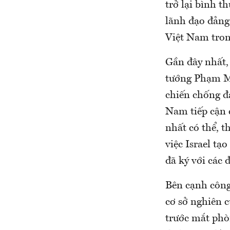
trở lại bình t
lãnh đạo đảng
Việt Nam tron
Gần đây nhất,
tướng Phạm M
chiến chống đạ
Nam tiếp cận 
nhất có thể, t
việc Israel tạ
đã ký với các 
Bên cạnh công
cơ sở nghiên c
trước mắt phò