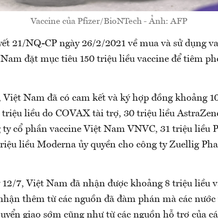
Vaccine của Pfizer/BioNTech - Ảnh: AFP
ết 21/NQ-CP ngày 26/2/2021 về mua và sử dụng v
 Nam đặt mục tiêu 150 triệu liều vaccine để tiêm 
 Việt Nam đã có cam kết và ký hợp đồng khoảng 105
 triệu liều do COVAX tài trợ, 30 triệu liều AstraZe
ty cổ phần vaccine Việt Nam VNVC, 31 triệu liều Pf
triệu liều Moderna ủy quyền cho công ty Zuellig Ph
 12/7, Việt Nam đã nhận được khoảng 8 triệu liều v
ục nhận thêm từ các nguồn đã đàm phán mà các nước
uyển giao sớm cũng như từ các nguồn hỗ trợ của cá