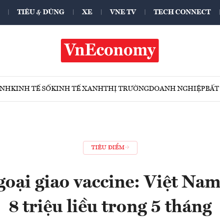
TIÊU & DÙNG
XE
VNE TV
TECH CONNECT
ÍNH
KINH TẾ SỐ
KINH TẾ XANH
THỊ TRƯỜNG
DOANH NGHIỆP
BẤT
TIÊU ĐIỂM
goại giao vaccine: Việt Na
8 triệu liều trong 5 tháng