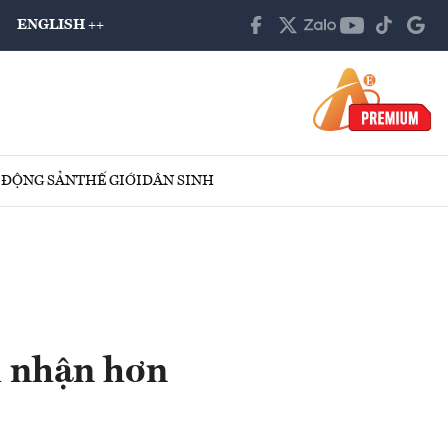
ENGLISH ++
 ĐỘNG SẢN
THẾ GIỚI
DÂN SINH
m nhận hơn