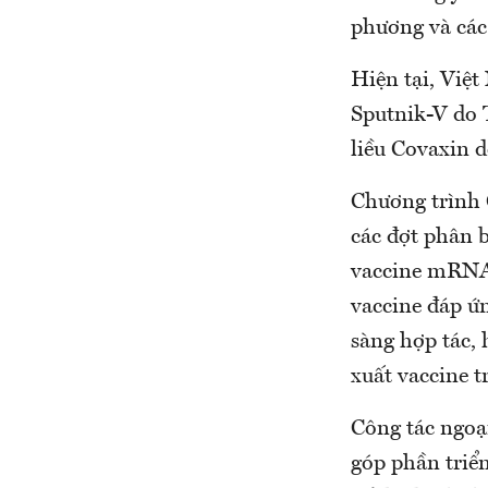
phương và các 
Hiện tại, Việ
Sputnik-V do 
liều Covaxin 
Chương trình 
các đợt phân b
vaccine mRNA;
vaccine đáp ứn
sàng hợp tác,
xuất vaccine t
Công tác ngoại
góp phần triển