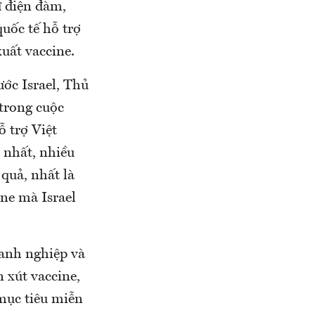
ư điện đàm,
uốc tế hỗ trợ
uất vaccine.
ớc Israel, Thủ
trong cuộc
ỗ trợ Việt
 nhất, nhiều
 quả, nhất là
ine mà Israel
oanh nghiệp và
 xút vaccine,
mục tiêu miễn