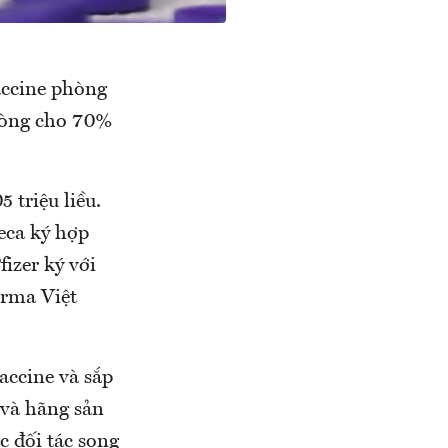
accine phòng
phòng cho 70%
 triệu liều.
neca ký hợp
izer ký với
arma Việt
accine và sắp
 và hãng sản
c đối tác song