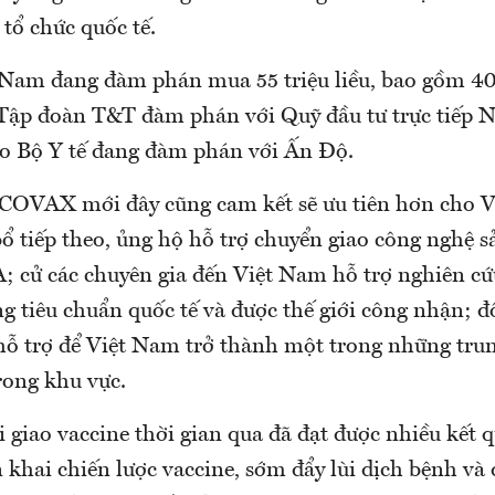
tổ chức quốc tế.
t Nam đang đàm phán mua 55 triệu liều, bao gồm 40 
Tập đoàn T&T đàm phán với Quỹ đầu tư trực tiếp Ng
do Bộ Y tế đang đàm phán với Ấn Độ.
COVAX mới đây cũng cam kết sẽ ưu tiên hơn cho 
ổ tiếp theo, ủng hộ hỗ trợ chuyển giao công nghệ s
 cử các chuyên gia đến Việt Nam hỗ trợ nghiên cứ
g tiêu chuẩn quốc tế và được thế giới công nhận; đ
 hỗ trợ để Việt Nam trở thành một trong những tru
rong khu vực.
 giao vaccine thời gian qua đã đạt được nhiều kết q
 khai chiến lược vaccine, sớm đẩy lùi dịch bệnh và