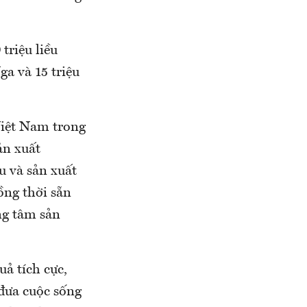
triệu liều
a và 15 triệu
Việt Nam trong
ản xuất
u và sản xuất
ồng thời sẵn
ng tâm sản
uả tích cực,
 đưa cuộc sống