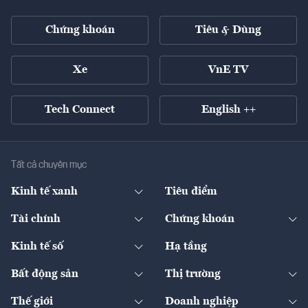
Chứng khoán
Tiêu & Dùng
Xe
VnE TV
Tech Connect
English ++
Tất cả chuyên mục
Kinh tế xanh
Tiêu điểm
Chuyển động xanh
Tài chính
Chứng khoán
Pháp lý
Ngân hàng
Doanh nghiệp niêm yết
Kinh tế số
Hạ tầng
Thương hiệu xanh
Thị trường vốn
Thị trường
Sản phẩm - Thị trường
Bất động sản
Thị trường
Diễn đàn
Thuế
Đầu tư
Tài sản số
Chính sách
Xuất nhập khẩu
Thế giới
Doanh nghiệp