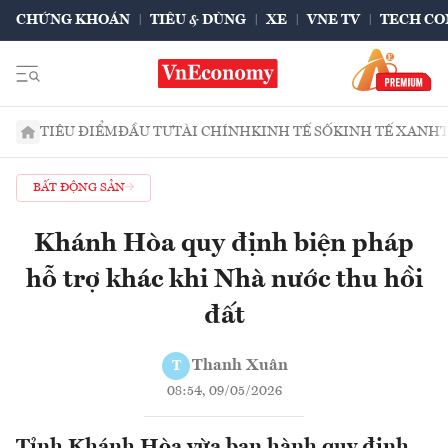
CHỨNG KHOÁN
TIÊU & DÙNG
XE
VNE TV
TECH CO
TIÊU ĐIỂM
ĐẦU TƯ
TÀI CHÍNH
KINH TẾ SỐ
KINH TẾ XANH
BẤT ĐỘNG SẢN
Khánh Hòa quy định biện pháp
hỗ trợ khác khi Nhà nước thu hồi
đất
Thanh Xuân
T
08:54, 09/05/2026
Tỉnh Khánh Hòa vừa ban hành quy định