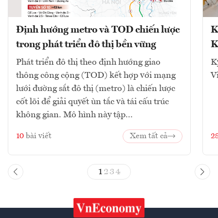
Định hướng metro và TOD chiến lược
K
trong phát triển đô thị bền vững
K
Phát triển đô thị theo định hướng giao
K
thông công cộng (TOD) kết hợp với mạng
V
lưới đường sắt đô thị (metro) là chiến lược
cốt lõi để giải quyết ùn tắc và tái cấu trúc
không gian. Mô hình này tập...
10
bài viết
Xem tất cả
2
1
2
3
4