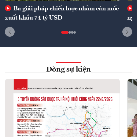
Ba giải pháp chiến lược nhằm cán mốc
xuất khẩu 74 tỷ USD
ngu
Dòng sự kiện