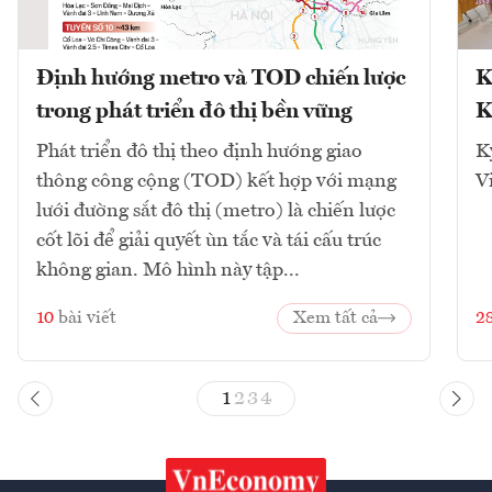
Định hướng metro và TOD chiến lược
K
trong phát triển đô thị bền vững
K
Phát triển đô thị theo định hướng giao
K
thông công cộng (TOD) kết hợp với mạng
V
lưới đường sắt đô thị (metro) là chiến lược
cốt lõi để giải quyết ùn tắc và tái cấu trúc
không gian. Mô hình này tập...
10
bài viết
Xem tất cả
2
1
2
3
4