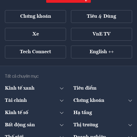
Chứng khoán
Tiêu & Dùng
Xe
VnE TV
Tech Connect
English ++
Tất cả chuyên mục
Kinh tế xanh
Tiêu điểm
Chuyển động xanh
Tài chính
Chứng khoán
Pháp lý
Ngân hàng
Doanh nghiệp niêm yết
Kinh tế số
Hạ tầng
Thương hiệu xanh
Thị trường vốn
Thị trường
Sản phẩm - Thị trường
Bất động sản
Thị trường
Diễn đàn
Thuế
Đầu tư
Tài sản số
Chính sách
Xuất nhập khẩu