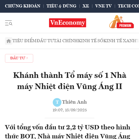
CHỨNG KHOÁN
TIÊU & DÙNG
XE
VNE TV
TECH CO
TIÊU ĐIỂM
ĐẦU TƯ
TÀI CHÍNH
KINH TẾ SỐ
KINH TẾ XANH
ĐẦU TƯ
Khánh thành Tổ máy số 1 Nhà
máy Nhiệt điện Vũng Áng II
Thiên Anh
T
19:07, 18/09/2025
Với tổng vốn đầu tư 2,2 tỷ USD theo hình
thức BOT, Nhà máy Nhiệt điện Vũng Áng