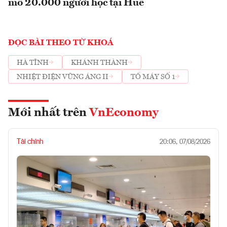
mô 20.000 người học tại Huế
ĐỌC BÀI THEO TỪ KHOÁ
HÀ TĨNH
KHÁNH THÀNH
NHIỆT ĐIỆN VŨNG ÁNG II
TỔ MÁY SỐ 1
Mới nhất trên
VnEconomy
Tài chính
20:06, 07/08/2026