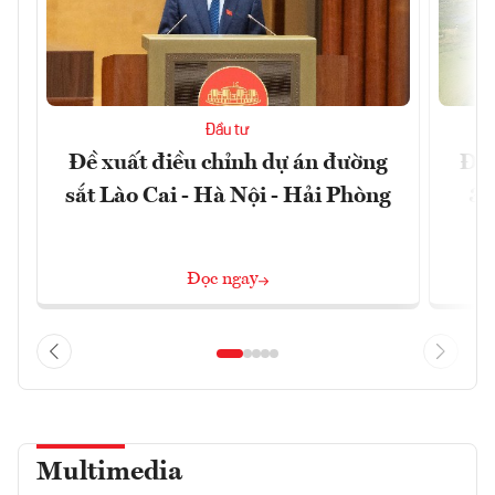
Đầu tư
Đề xuất điều chỉnh dự án đường
Đồn
sắt Lào Cai - Hà Nội - Hải Phòng
3 
Đọc ngay
Multimedia