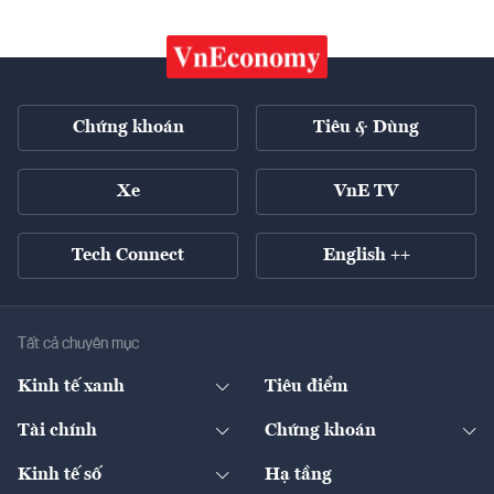
Chứng khoán
Tiêu & Dùng
Xe
VnE TV
Tech Connect
English ++
Tất cả chuyên mục
Kinh tế xanh
Tiêu điểm
Chuyển động xanh
Tài chính
Chứng khoán
Pháp lý
Ngân hàng
Doanh nghiệp niêm yết
Kinh tế số
Hạ tầng
Thương hiệu xanh