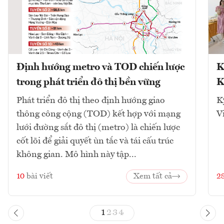
Định hướng metro và TOD chiến lược
K
trong phát triển đô thị bền vững
K
Phát triển đô thị theo định hướng giao
K
thông công cộng (TOD) kết hợp với mạng
V
lưới đường sắt đô thị (metro) là chiến lược
cốt lõi để giải quyết ùn tắc và tái cấu trúc
không gian. Mô hình này tập...
10
bài viết
Xem tất cả
2
1
2
3
4