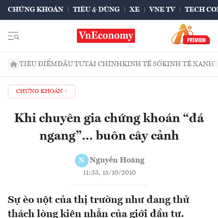
CHỨNG KHOÁN
TIÊU & DÙNG
XE
VNE TV
TECH CO
TIÊU ĐIỂM
ĐẦU TƯ
TÀI CHÍNH
KINH TẾ SỐ
KINH TẾ XANH
CHỨNG KHOÁN
Khi chuyên gia chứng khoán “đá
ngang”… buôn cây cảnh
Nguyễn Hoàng
N
11:33, 15/10/2010
Sự èo uột của thị trường như đang thử
thách lòng kiên nhẫn của giới đầu tư.