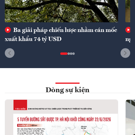
Ba giải pháp chiến lược nhằm cán mốc
xuất khẩu 74 tỷ USD
ngu
Dòng sự kiện