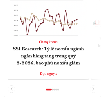
VN
Chứng khoán
lực
SSI Research: Tỷ lệ nợ xấu ngành
ngân hàng tăng trong quý
2/2026, bao phủ nợ xấu giảm
Đọc ngay