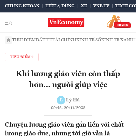
CHỨNG KHOÁN
TIÊU & DÙNG
XE
VNE TV
TECH CO
TIÊU ĐIỂM
ĐẦU TƯ
TÀI CHÍNH
KINH TẾ SỐ
KINH TẾ XANH
TIÊU ĐIỂM
Khi lương giáo viên còn thấp
hơn… người giúp việc
Lý Hà
L
09:48, 20/11/2008
Chuyện lương giáo viên gắn liền với chất
lượng giáo dục, nhưng tới giờ vẫn là