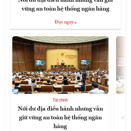
Nới dư địa điều hành nhưng vẫn giữ
vững an toàn hệ thống ngân hàng
Đọc ngay
Tài chính
Nới dư địa điều hành nhưng vẫn
Đổ
giữ vững an toàn hệ thống ngân
đột
hàng