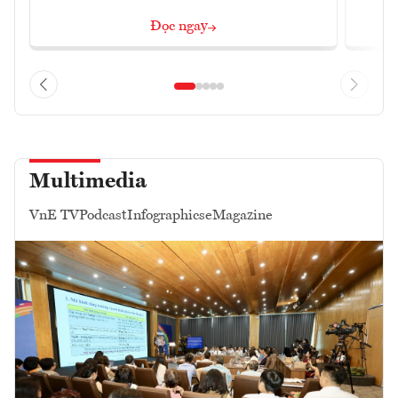
Đọc ngay
Multimedia
VnE TV
Podcast
Infographics
eMagazine