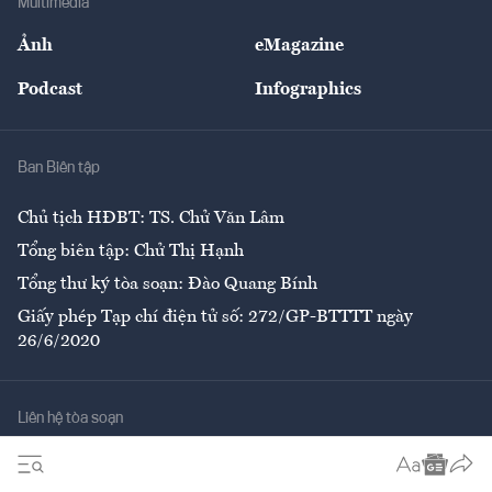
Multimedia
Sự kiện
Nhân lực
Ảnh
eMagazine
Đẹp +
An sinh
Podcast
Infographics
Giải trí
Y tế
Nhà
Ban Biên tập
Ẩm thực
Chủ tịch HĐBT: TS. Chử Văn Lâm
Tổng biên tập: Chử Thị Hạnh
Tổng thư ký tòa soạn: Đào Quang Bính
Giấy phép Tạp chí điện tử số: 272/GP-BTTTT ngày
26/6/2020
Liên hệ tòa soạn
Số 96-98 Hoàng Quốc Việt, Cầu Giấy, Hà Nội