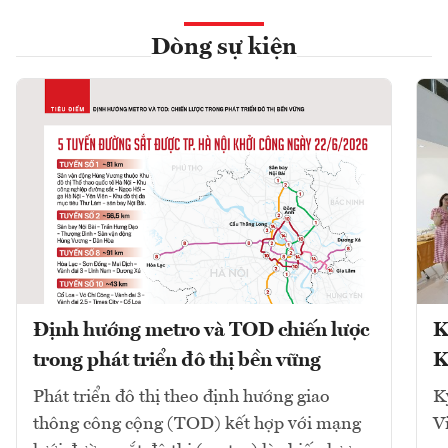
Dòng sự kiện
Định hướng metro và TOD chiến lược
K
trong phát triển đô thị bền vững
K
Phát triển đô thị theo định hướng giao
K
thông công cộng (TOD) kết hợp với mạng
V