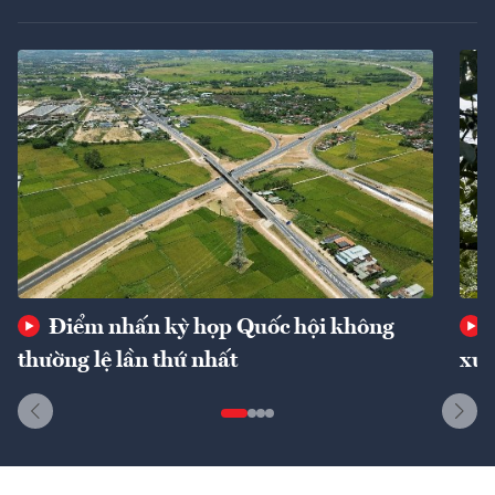
Điểm nhấn kỳ họp Quốc hội không
thường lệ lần thứ nhất
xuấ