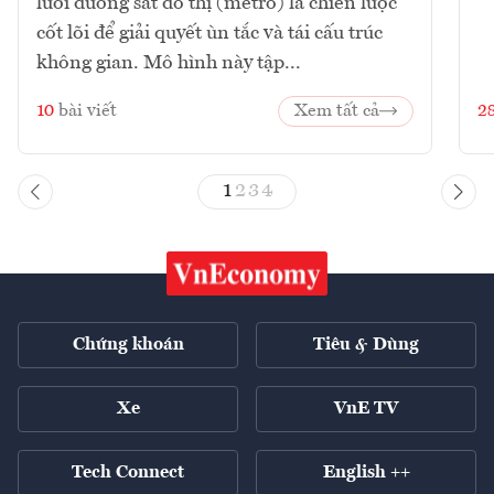
lưới đường sắt đô thị (metro) là chiến lược
cốt lõi để giải quyết ùn tắc và tái cấu trúc
không gian. Mô hình này tập...
10
bài viết
Xem tất cả
2
1
2
3
4
Chứng khoán
Tiêu & Dùng
Xe
VnE TV
Tech Connect
English ++