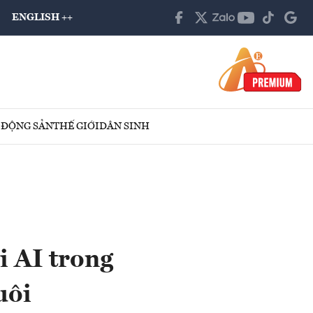
ENGLISH ++
 ĐỘNG SẢN
THẾ GIỚI
DÂN SINH
i AI trong
uôi