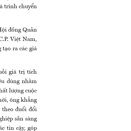
uá trình chuyển
 Hội đồng Quản
C.P. Việt Nam,
 tạo ra các giá
i giá trị tích
tiêu dùng nhằm
hất lượng cuộc
hời, ông khẳng
 theo đuổi đổi
ghiệp sẵn sàng
c tin cậy, góp