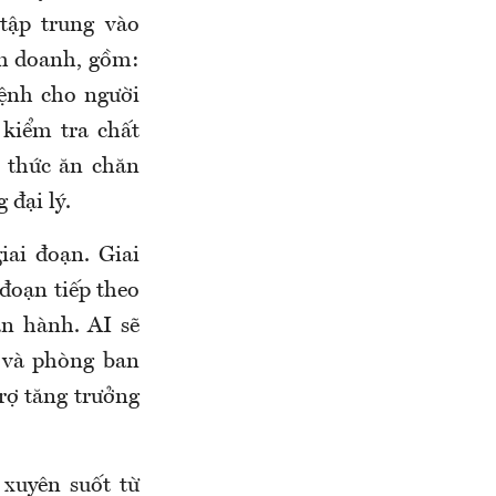
tập trung vào
nh doanh, gồm:
bệnh cho người
 kiểm tra chất
n thức ăn chăn
 đại lý.
iai đoạn. Giai
 đoạn tiếp theo
n hành. AI sẽ
 và phòng ban
rợ tăng trưởng
xuyên suốt từ