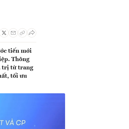
ớc tiến mới
hiệp. Thông
trị từ trang
ất, tối ưu