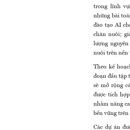
trong lĩnh v
những bài toá
đào tạo AI ch
chăn nuôi; gi
lượng nguyên 
nuôi trên nền 
Theo kế hoạch
đoạn đầu tập t
sẽ mở rộng c
được tích hợ
nhằm nâng cao
bền vững trên 
Các dự án đư