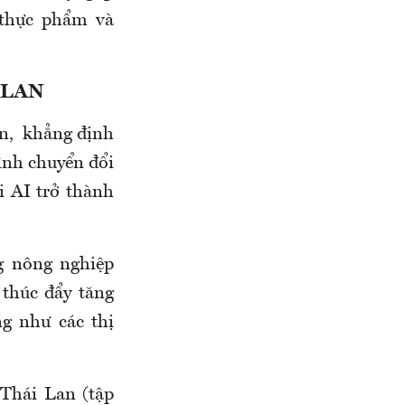
 thực phẩm và
 LAN
n, khẳng định
rình chuyển đổi
i AI trở thành
g nông nghiệp
 thúc đẩy tăng
g như các thị
Thái Lan (tập