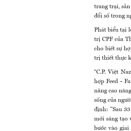
trang trại, sả
đổi số trong 
Phát biểu tại
trị CPF của T
cho biết sự hợ
trị thiết thực
“C.P. Việt Na
hợp Feed - Fa
nâng cao năng
sống của ngườ
định: "Sau 33
mới sáng tạo 
bước vào giai