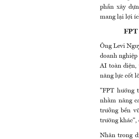
phần xây dựn
mang lại lợi í
FPT
Ông Levi Ngu
doanh nghiệp s
AI toàn diện,
năng lực cốt l
"FPT hướng t
nhằm nâng cao
trưởng bền v
trường khác",
Nhân trong d