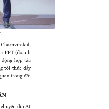
.
 Charnvirakul,
và FPT (doanh
 động hợp tác
g tới thúc đẩy
quan trọng đối
ĂN
 chuyển đổi AI