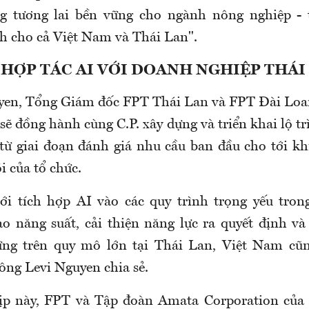
g tương lai bền vững cho ngành nông nghiệp -
ch cho cả Việt Nam và Thái Lan".
 HỢP TÁC AI VỚI DOANH NGHIỆP THÁI
yen, Tổng Giám đốc FPT Thái Lan và FPT Đài Loa
ẽ đồng hành cùng C.P. xây dựng và triển khai lộ t
 từ giai đoạn đánh giá nhu cầu ban đầu cho tới kh
õi của tổ chức.
ới tích hợp AI vào các quy trình trọng yếu tron
 năng suất, cải thiện năng lực ra quyết định và
ững trên quy mô lớn tại Thái Lan, Việt Nam cũn
 ông Levi Nguyen chia sẻ.
ịp này, FPT và Tập đoàn Amata Corporation của 