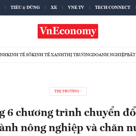
TIÊU & DÙNG
XE
VNE TV
TECH CONNECT
ÍNH
KINH TẾ SỐ
KINH TẾ XANH
THỊ TRƯỜNG
DOANH NGHIỆP
BẤT
THỊ TRƯỜNG
 6 chương trình chuyển đổ
ành nông nghiệp và chăn n