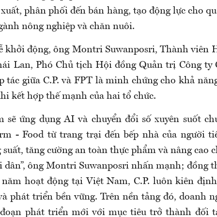
n xuất, phân phối đến bán hàng, tạo động lực cho q
ngành nông nghiệp và chăn nuôi.
 lễ khởi động, ông Montri Suwanposri, Thành viên
hái Lan, Phó Chủ tịch Hội đồng Quản trị Công ty 
p tác giữa C.P. và FPT là minh chứng cho khả năng
 khi kết hợp thế mạnh của hai tổ chức.
m sẽ ứng dụng AI và chuyển đổi số xuyên suốt chuỗ
rm - Food từ trang trại đến bếp nhà của người 
 suất, tăng cường an toàn thực phẩm và nâng cao c
i dân”, ông Montri Suwanposri nhấn mạnh; đồng t
 năm hoạt động tại Việt Nam, C.P. luôn kiên định
và phát triển bền vững. Trên nền tảng đó, doanh n
 đoạn phát triển mới với mục tiêu trở thành đối tá