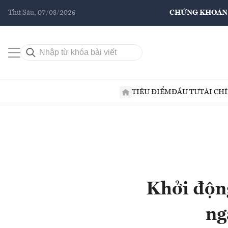
Thứ Sáu, 07/08/2026
CHỨNG KHOÁN
TIÊU ĐIỂM
ĐẦU TƯ
TÀI CH
Khởi động
ng