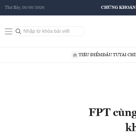
Thứ Bảy, 08/08/2026
CHỨNG KHOÁN
TIÊU ĐIỂM
ĐẦU TƯ
TÀI CH
FPT cùng 
kh