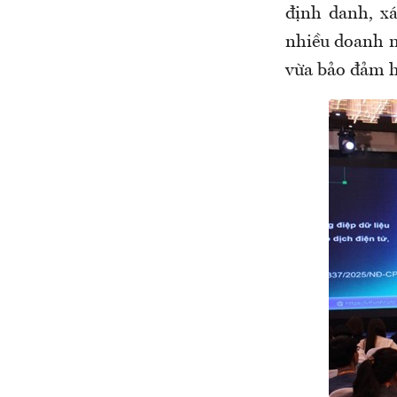
định danh, xá
nhiều doanh n
vừa bảo đảm h