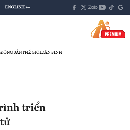
ENGLISH ++
 ĐỘNG SẢN
THẾ GIỚI
DÂN SINH
rình triển
 tử