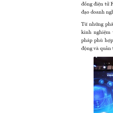
đồng điện tử 
đạo doanh ngh
Từ những phâ
kinh nghiệm t
pháp phù hợp
động và quản t