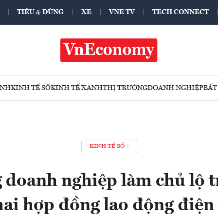
TIÊU & DÙNG
XE
VNE TV
TECH CONNECT
ÍNH
KINH TẾ SỐ
KINH TẾ XANH
THỊ TRƯỜNG
DOANH NGHIỆP
BẤT
KINH TẾ SỐ
doanh nghiệp làm chủ lộ t
ai hợp đồng lao động điện