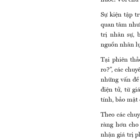
nước. Với chủ 
Sự kiện tập t
quan tâm như 
trị nhân sự, 
nguồn nhân lự
Tại phiên thả
ro?”, các chuy
những vấn đề
điện tử, từ g
tính, bảo mật 
Theo các chuy
ràng hơn cho 
nhận giá trị p