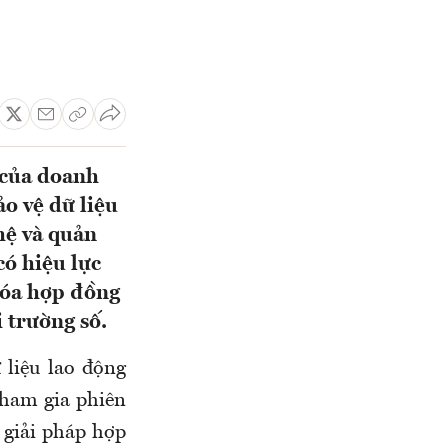
 của doanh
ảo vệ dữ liệu
hệ và quản
có hiệu lực
hóa hợp đồng
 trường số.
liệu lao động
tham gia phiên
 giải pháp hợp