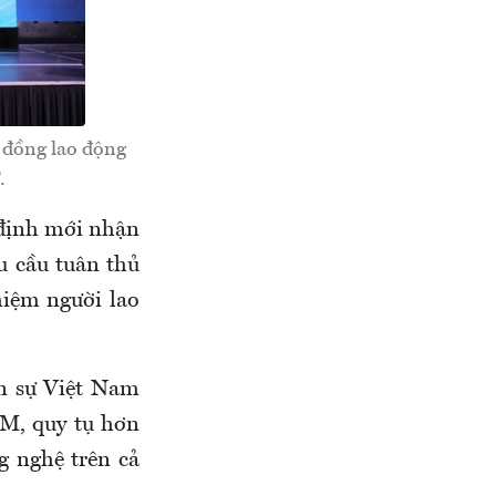
 đồng lao động
.
y định mới nhận
u cầu tuân thủ
ghiệm người lao
n sự Việt Nam
CM, quy tụ hơn
g nghệ trên cả