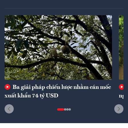
Ba giải pháp chiến lược nhằm cán mốc
xuất khẩu 74 tỷ USD
ngu