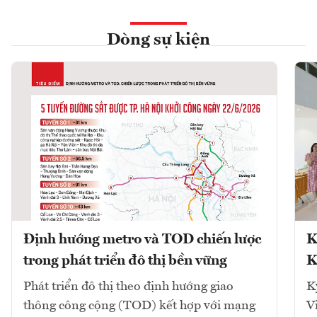
Dòng sự kiện
Định hướng metro và TOD chiến lược
K
trong phát triển đô thị bền vững
K
Phát triển đô thị theo định hướng giao
K
thông công cộng (TOD) kết hợp với mạng
V