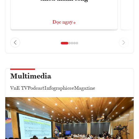
Đọc ngay
Multimedia
VnE TV
Podcast
Infographics
eMagazine