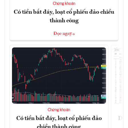
Chứng khoán
Có tiền bắt đáy, loạt cổ phiếu đảo chiều
thành công
Đọc ngay
Chứng khoán
Có tiền bắt đáy, loạt cổ phiếu đảo
Dự 
chiều thành công
t