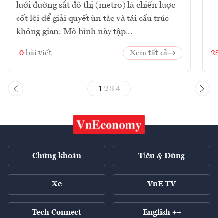
lưới đường sắt đô thị (metro) là chiến lược
cốt lõi để giải quyết ùn tắc và tái cấu trúc
không gian. Mô hình này tập...
10
bài viết
Xem tất cả
2
1
2
3
4
Chứng khoán
Tiêu & Dùng
Xe
VnE TV
Tech Connect
English ++