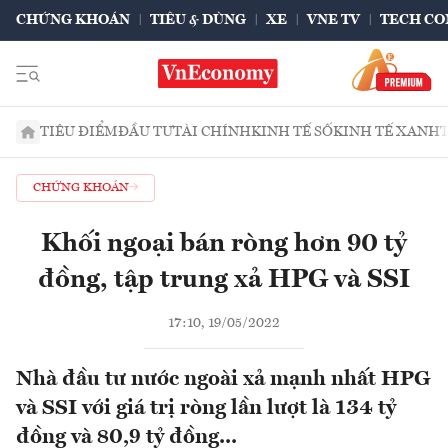
CHỨNG KHOÁN
TIÊU & DÙNG
XE
VNE TV
TECH CO
TIÊU ĐIỂM
ĐẦU TƯ
TÀI CHÍNH
KINH TẾ SỐ
KINH TẾ XANH
CHỨNG KHOÁN
Khối ngoại bán ròng hơn 90 tỷ
đồng, tập trung xả HPG và SSI
17:10, 19/05/2022
Nhà đầu tư nước ngoài xả mạnh nhất HPG
và SSI với giá trị ròng lần lượt là 134 tỷ
đồng và 80,9 tỷ đồng...