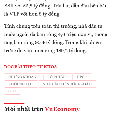
BSR với 53,8 tỷ đồng. Trái lại, dẫn đầu bên bán
là VTP với hơn 8 tỷ đồng.
Tính chung trên toàn thị trường, nhà đầu tư
nước ngoài đã bán ròng 4,6 triệu đơn vị, tương
ứng bán ròng 90,4 tỷ đồng. Trong khi phiên
trước đó vẫn mua ròng 189,2 tỷ đồng.
ĐỌC BÀI THEO TỪ KHOÁ
CHỨNG KHOÁN
CỔ PHIẾU
HPG
KHỐI NGOẠI
NHÀ ĐẦU TƯ NƯỚC NGOÀI
SSI
Mới nhất trên
VnEconomy