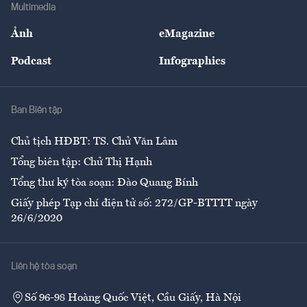
Bảo hiểm
Multimedia
Sự kiện
Nhân lực
Ảnh
eMagazine
Đẹp +
An sinh
Podcast
Infographics
Giải trí
Y tế
Nhà
Ban Biên tập
Ẩm thực
Chủ tịch HĐBT: TS. Chử Văn Lâm
Tổng biên tập: Chử Thị Hạnh
Tổng thư ký tòa soạn: Đào Quang Bính
Giấy phép Tạp chí điện tử số: 272/GP-BTTTT ngày
26/6/2020
Liên hệ tòa soạn
Số 96-98 Hoàng Quốc Việt, Cầu Giấy, Hà Nội