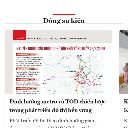
Dòng sự kiện
Định hướng metro và TOD chiến lược
K
trong phát triển đô thị bền vững
K
Phát triển đô thị theo định hướng giao
K