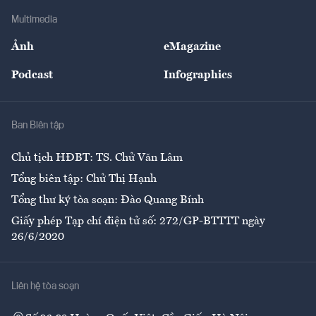
Doanh nghiệp
Địa phương
Thị trường
Bảo hiểm
Multimedia
Sự kiện
Nhân lực
Ảnh
eMagazine
Đẹp +
An sinh
Podcast
Infographics
Giải trí
Y tế
Nhà
Ban Biên tập
Ẩm thực
Chủ tịch HĐBT: TS. Chử Văn Lâm
Tổng biên tập: Chử Thị Hạnh
Tổng thư ký tòa soạn: Đào Quang Bính
Giấy phép Tạp chí điện tử số: 272/GP-BTTTT ngày
26/6/2020
Liên hệ tòa soạn