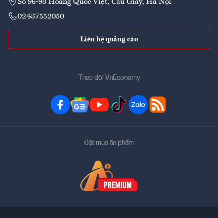
Số 96-98 Hoàng Quốc Việt, Cầu Giấy, Hà Nội
02437552050
Liên hệ quảng cáo
Theo dõi VnEconomy
Đặt mua ấn phẩm