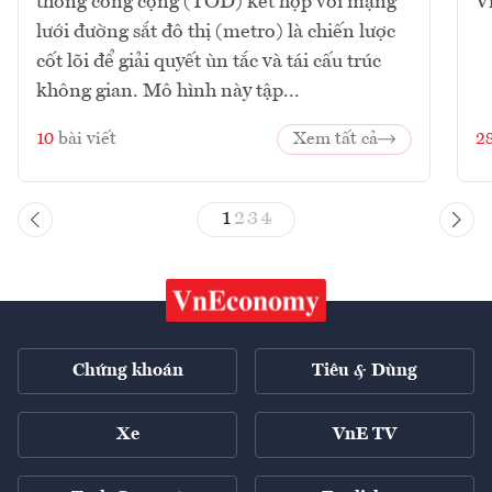
thông công cộng (TOD) kết hợp với mạng
V
lưới đường sắt đô thị (metro) là chiến lược
cốt lõi để giải quyết ùn tắc và tái cấu trúc
không gian. Mô hình này tập...
10
bài viết
Xem tất cả
2
1
2
3
4
Chứng khoán
Tiêu & Dùng
Xe
VnE TV