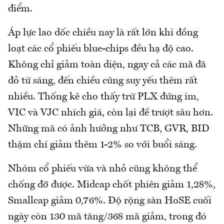
điểm.
Áp lực lao dốc chiều nay là rất lớn khi đồng
loạt các cổ phiếu blue-chips đều hạ độ cao.
Không chỉ giảm toàn diện, ngay cả các mã đã
đỏ từ sáng, đến chiều cũng suy yếu thêm rất
nhiều. Thống kê cho thấy trừ PLX đứng im,
VIC và VJC nhích giá, còn lại đề trượt sâu hơn.
Những mã có ảnh hưởng như TCB, GVR, BID
thậm chí giảm thêm 1-2% so với buổi sáng.
Nhóm cổ phiếu vừa và nhỏ cũng không thể
chống đỡ được. Midcap chốt phiên giảm 1,28%,
Smallcap giảm 0,76%. Độ rộng sàn HoSE cuối
ngày còn 130 mã tăng/368 mã giảm, trong đó