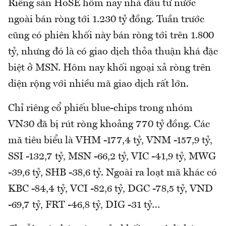
Riêng sàn HoSE hôm nay nhà đầu tư nước
ngoài bán ròng tới 1.230 tỷ đồng. Tuần trước
cũng có phiên khối này bán ròng tới trên 1.800
tỷ, nhưng đó là có giao dịch thỏa thuận khá đặc
biệt ở MSN. Hôm nay khối ngoại xả ròng trên
diện rộng với nhiều mã giao dịch rất lớn.
Chỉ riêng cổ phiếu blue-chips trong nhóm
VN30 đã bị rút ròng khoảng 770 tỷ đồng. Các
mã tiêu biểu là VHM -177,4 tỷ, VNM -157,9 tỷ,
SSI -132,7 tỷ, MSN -66,2 tỷ, VIC -41,9 tỷ, MWG
-39,6 tỷ, SHB -38,6 tỷ. Ngoài ra loạt mã khác có
KBC -84,4 tỷ, VCI -82,6 tỷ, DGC -78,5 tỷ, VND
-69,7 tỷ, FRT -46,8 tỷ, DIG -31 tỷ…