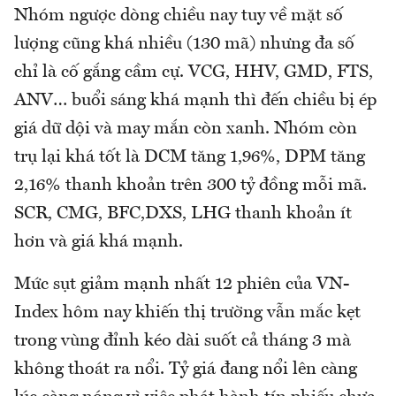
Nhóm ngược dòng chiều nay tuy về mặt số
lượng cũng khá nhiều (130 mã) nhưng đa số
chỉ là cố gắng cầm cự. VCG, HHV, GMD, FTS,
ANV… buổi sáng khá mạnh thì đến chiều bị ép
giá dữ dội và may mắn còn xanh. Nhóm còn
trụ lại khá tốt là DCM tăng 1,96%, DPM tăng
2,16% thanh khoản trên 300 tỷ đồng mỗi mã.
SCR, CMG, BFC,DXS, LHG thanh khoản ít
hơn và giá khá mạnh.
Mức sụt giảm mạnh nhất 12 phiên của VN-
Index hôm nay khiến thị trường vẫn mắc kẹt
trong vùng đỉnh kéo dài suốt cả tháng 3 mà
không thoát ra nổi. Tỷ giá đang nổi lên càng