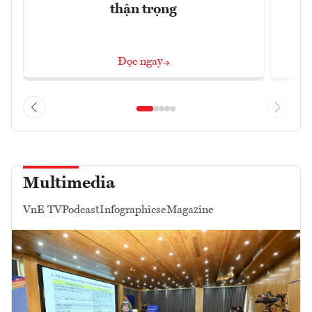
thận trọng
t
Đọc ngay
Multimedia
VnE TV
Podcast
Infographics
eMagazine