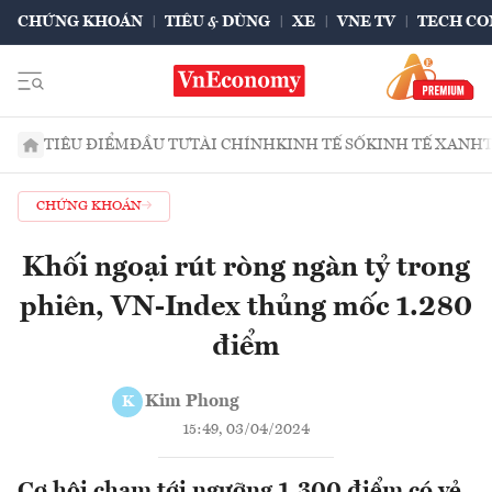
CHỨNG KHOÁN
TIÊU & DÙNG
XE
VNE TV
TECH CO
TIÊU ĐIỂM
ĐẦU TƯ
TÀI CHÍNH
KINH TẾ SỐ
KINH TẾ XANH
CHỨNG KHOÁN
Khối ngoại rút ròng ngàn tỷ trong
phiên, VN-Index thủng mốc 1.280
điểm
Kim Phong
K
15:49, 03/04/2024
Cơ hội chạm tới ngưỡng 1.300 điểm có vẻ