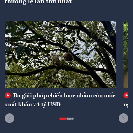
thường lệ lần thứ nhất
Ba giải pháp chiến lược nhằm cán mốc
xuất khẩu 74 tỷ USD
ngu