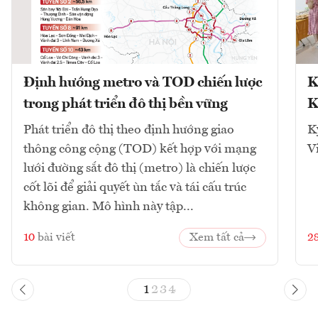
Định hướng metro và TOD chiến lược
K
trong phát triển đô thị bền vững
K
Phát triển đô thị theo định hướng giao
K
thông công cộng (TOD) kết hợp với mạng
V
lưới đường sắt đô thị (metro) là chiến lược
cốt lõi để giải quyết ùn tắc và tái cấu trúc
không gian. Mô hình này tập...
10
bài viết
Xem tất cả
2
1
2
3
4