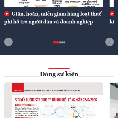
Giãn, hoãn, miễn giảm hàng loạt thuế
phí hỗ trợ người dân và doanh nghiệp
kin
Dòng sự kiện