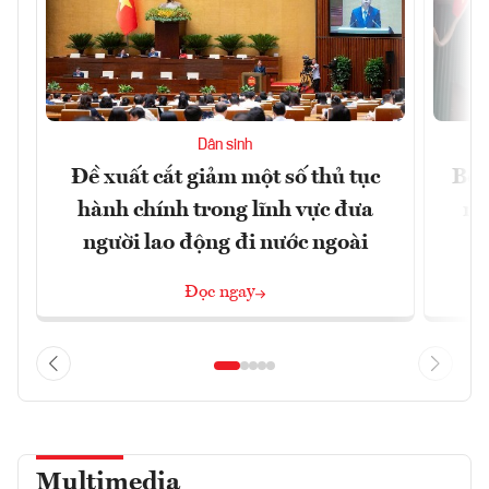
Dân sinh
Đề xuất cắt giảm một số thủ tục
Bộ 
hành chính trong lĩnh vực đưa
ng
người lao động đi nước ngoài
Đọc ngay
Multimedia