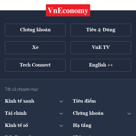
Chứng khoán
Tiêu & Dùng
Xe
VnE TV
Tech Connect
English ++
Tất cả chuyên mục
Kinh tế xanh
Tiêu điểm
Chuyển động xanh
Tài chính
Chứng khoán
Pháp lý
Ngân hàng
Doanh nghiệp niêm yết
Kinh tế số
Hạ tầng
Thương hiệu xanh
Thị trường vốn
Thị trường
Sản phẩm - Thị trường