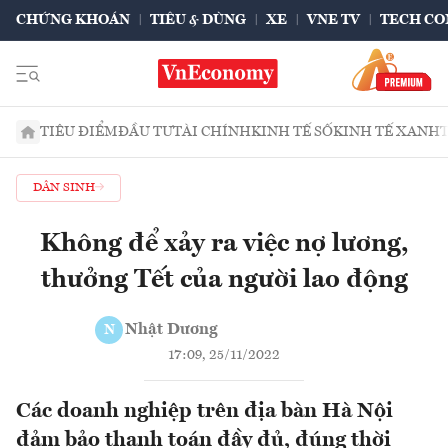
CHỨNG KHOÁN
TIÊU & DÙNG
XE
VNE TV
TECH CO
TIÊU ĐIỂM
ĐẦU TƯ
TÀI CHÍNH
KINH TẾ SỐ
KINH TẾ XANH
DÂN SINH
Không để xảy ra việc nợ lương,
thưởng Tết của người lao động
Nhật Dương
N
17:09, 25/11/2022
Các doanh nghiệp trên địa bàn Hà Nội
đảm bảo thanh toán đầy đủ, đúng thời