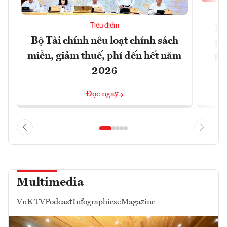
Tiêu điểm
Th
Bộ Tài chính nêu loạt chính sách
bi
miễn, giảm thuế, phí đến hết năm
Hộ
2026
Đọc ngay
Multimedia
VnE TV
Podcast
Infographics
eMagazine