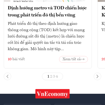
Định hướng metro và TOD chiến lược
K
trong phát triển đô thị bền vững
K
Phát triển đô thị theo định hướng giao
K
thông công cộng (TOD) kết hợp với mạng
V
lưới đường sắt đô thị (metro) là chiến lược
cốt lõi để giải quyết ùn tắc và tái cấu trúc
không gian. Mô hình này tập...
10
bài viết
Xem tất cả
2
1
2
3
4