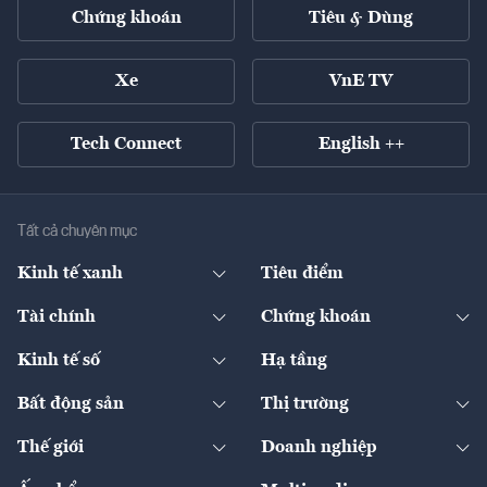
Chứng khoán
Tiêu & Dùng
Xe
VnE TV
Tech Connect
English ++
Tất cả chuyên mục
Kinh tế xanh
Tiêu điểm
Chuyển động xanh
Tài chính
Chứng khoán
Pháp lý
Ngân hàng
Doanh nghiệp niêm yết
Kinh tế số
Hạ tầng
Thương hiệu xanh
Thị trường vốn
Thị trường
Sản phẩm - Thị trường
Bất động sản
Thị trường
Diễn đàn
Thuế
Đầu tư
Tài sản số
Chính sách
Xuất nhập khẩu
Thế giới
Doanh nghiệp
Bảo hiểm
Quốc tế
Dịch vụ số
Thị trường
Khung pháp lý
Kinh tế
Chuyển động