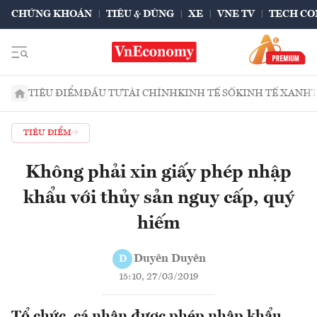
CHỨNG KHOÁN
TIÊU & DÙNG
XE
VNE TV
TECH CO
TIÊU ĐIỂM
ĐẦU TƯ
TÀI CHÍNH
KINH TẾ SỐ
KINH TẾ XANH
TIÊU ĐIỂM
Không phải xin giấy phép nhập
khẩu với thủy sản nguy cấp, quý
hiếm
Duyên Duyên
D
15:10, 27/03/2019
Tổ chức, cá nhân được phép nhập khẩu