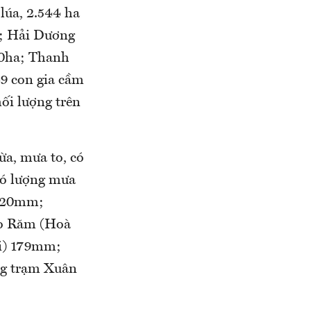
lúa, 2.544 ha
a; Hải Dương
50ha; Thanh
49 con gia cầm
hối lượng trên
ừa, mưa to, có
có lượng mưa
 120mm;
ao Răm (Hoà
i) 179mm;
g trạm Xuân