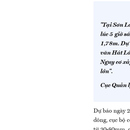
"Tại Sơn L
lúc 5 giờ 
1,78m. Dự 
văn Hát Ló
Nguy cơ xả
lớn".
Cục Quản l
Dự báo ngày 2
dông, cục bộ 
từ 30-80mm, c