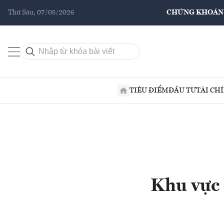
Thứ Sáu, 07/08/2026
CHỨNG KHOÁN
TIÊU ĐIỂM
ĐẦU TƯ
TÀI CH
Khu vực 