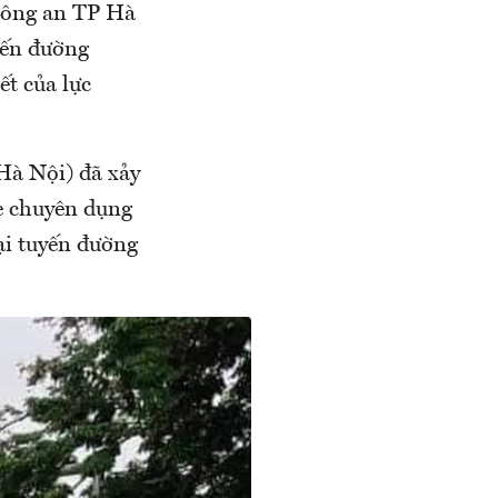
 Công an TP Hà
yến đường
ết của lực
Hà Nội) đã xảy
xe chuyên dụng
ại tuyến đường