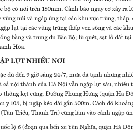
 bộ có nơi trên 180mm. Cảnh báo nguy cơ xảy ra lũ 
 vùng núi và ngập úng tại các khu vực trũng, thấp
ngập lụt tại các vùng trũng thấp ven sông và các khu 
ồng bằng và trung du Bắc Bộ; lũ quét, sạt lở đất tạ
hanh Hóa.
ẬP LỤT NHIỀU NƠI
ặc dù đến 9 giờ sáng 24/7, mưa đã tạnh nhưng nhi
à cả nội thành của Hà Nội vẫn ngập lụt sâu, nhiều 
ao thông kẹt cứng. Đường Phùng Hưng (quận Hà Đô
n y 103, bị ngập kéo dài gần 500m. Cách đó khoản
(Tân Triều, Thanh Trì) cũng lâm vào cảnh ngập ún
uốc lộ 6 (đoạn qua bến xe Yên Nghĩa, quận Hà Đôn