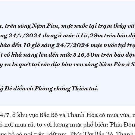
a, trên sông Nậm Pàn, mực nước tại trạm thủy vă
sáng 24/7/2024 đang ở mức 515,28m trên báo độ
báo đến 10 giờ sáng 24/7/2024 mực nước tại tr
t có khả năng lên đến mức 516,50m trên báo độn
y ra lũ quét tại các địa bàn ven sông Nâm Pàn ở 
ý Đê điều và Phòng chống Thiên tai.
4/7, ở khu vực Bắc Bộ và Thanh Hóa có mưa vừa, 
có nơi mưa rất to với lượng mưa phổ biến: Phía Đ
ục bộ có nơi trên 140mm. Phía Tây Bắc Bộ, Than