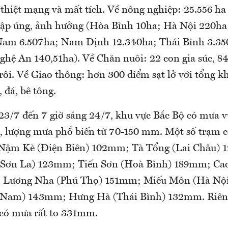
thiệt mạng và mất tích. Về nông nghiệp: 25.556 ha 
gập úng, ảnh hưởng (Hòa Bình 10ha; Hà Nội 220h
Nam 6.507ha; Nam Định 12.340ha; Thái Bình 3.3
hệ An 140,51ha). Về Chăn nuôi: 22 con gia súc, 8
trôi. Về Giao thông: hơn 300 điểm sạt lở với tổng k
 đá, bê tông.
 23/7 đến 7 giờ sáng 24/7, khu vực Bắc Bộ có mưa v
o, lượng mưa phổ biến từ 70-150 mm. Một số trạm 
 Nậm Kè (Điện Biên) 102mm; Tà Tổng (Lai Châu)
(Sơn La) 123mm; Tiến Sơn (Hoà Bình) 189mm; C
 Lương Nha (Phú Thọ) 151mm; Miếu Môn (Hà Nộ
Nam) 143mm; Hưng Hà (Thái Bình) 132mm. Riên
có mưa rất to 331mm.