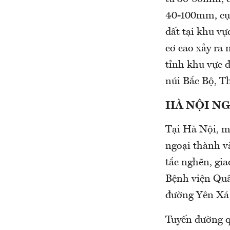
40-100mm, cục
đất tại khu vực
cơ cao xảy ra 
tỉnh khu vực đ
núi Bắc Bộ, T
HÀ NỘI NG
Tại Hà Nội, m
ngoại thành v
tắc nghẽn, gi
Bệnh viện Quâ
đường Yên Xá 
Tuyến đường q