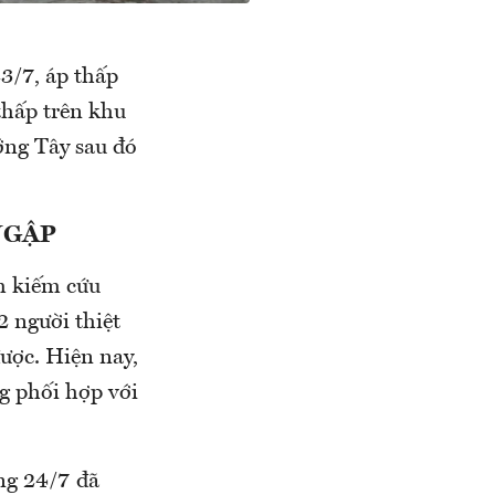
/7, áp thấp
p thấp trên khu
ướng Tây sau đó
NGẬP
m kiếm cứu
 người thiệt
ược. Hiện nay,
g phối hợp với
áng 24/7 đã