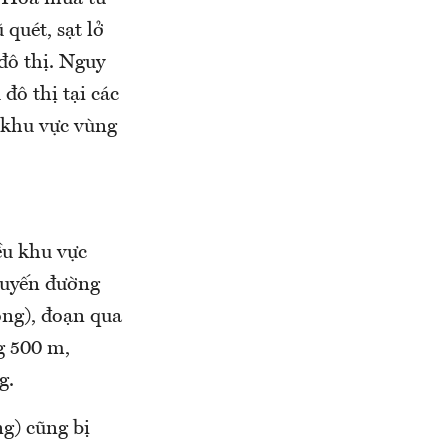
quét, sạt lở
, đô thị. Nguy
đô thị tại các
i khu vực vùng
ều khu vực
tuyến đường
ng), đoạn qua
g 500 m,
g.
g) cũng bị