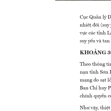
Cục Quản lý Đê
nhiệt đới (suy
vực các tỉn
suy yếu và tan
KHOẢNG 30
Theo thông ti
nạn tỉnh Sơn 
mạng do sạt lở
Ban Chỉ huy P
chính quyền cơ
Như vậy, thiệt