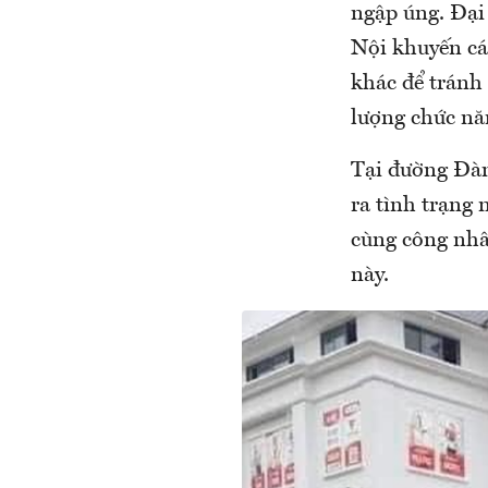
ngập úng. Đại
Nội khuyến cá
khác để tránh 
lượng chức nă
Tại đường Đàm
ra tình trạng
cùng công nhâ
này.