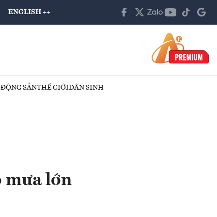
ENGLISH ++
 ĐỘNG SẢN
THẾ GIỚI
DÂN SINH
o mưa lớn