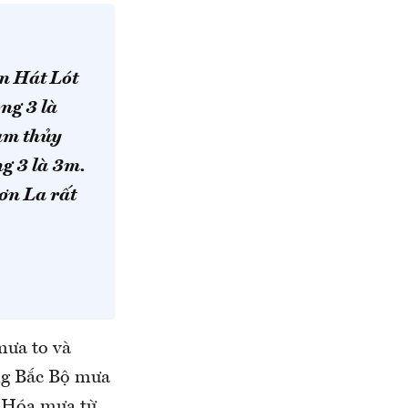
n Hát Lót
ng 3 là
ạm thủy
g 3 là 3m.
Sơn La rất
mưa to và
ông Bắc Bộ mưa
h Hóa mưa từ