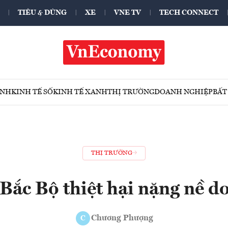
TIÊU & DÙNG
XE
VNE TV
TECH CONNECT
ÍNH
KINH TẾ SỐ
KINH TẾ XANH
THỊ TRƯỜNG
DOANH NGHIỆP
BẤT
THỊ TRƯỜNG
Bắc Bộ thiệt hại nặng nề d
Chương Phượng
C