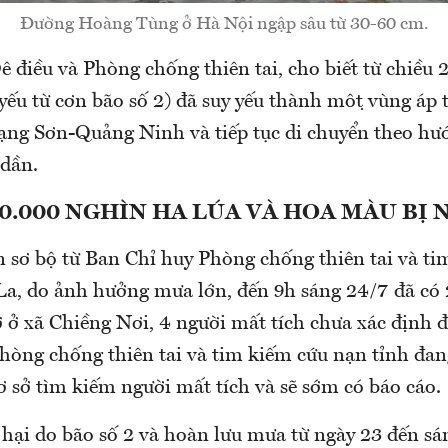
Đường Hoàng Tùng ở Hà Nội ngập sâu từ 30-60 cm.
 điều và Phòng chống thiên tai, cho biết từ chiều 23
 yếu từ cơn bão số 2) đã suy yếu thành một vùng á
h Lạng Sơn-Quảng Ninh và tiếp tục di chuyển theo h
 dần.
.000 NGHÌN HA LÚA VÀ HOA MÀU BỊ 
n sơ bộ từ Ban Chỉ huy Phòng chống thiên tai và ti
La, do ảnh hưởng mưa lớn, đến 9h sáng 24/7 đã có 2
 ở xã Chiềng Nơi, 4 người mất tích chưa xác định đ
hòng chống thiên tai và tim kiếm cứu nạn tỉnh đan
 sở tìm kiếm người mất tích và sẽ sớm có báo cáo.
 hại do bão số 2 và hoàn lưu mưa từ ngày 23 đến s